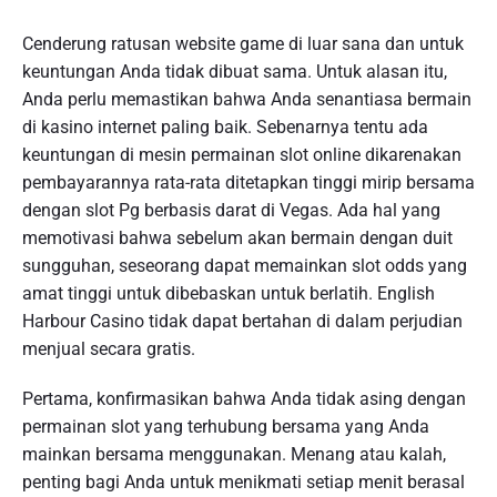
Cenderung ratusan website game di luar sana dan untuk
keuntungan Anda tidak dibuat sama. Untuk alasan itu,
Anda perlu memastikan bahwa Anda senantiasa bermain
di kasino internet paling baik. Sebenarnya tentu ada
keuntungan di mesin permainan slot online dikarenakan
pembayarannya rata-rata ditetapkan tinggi mirip bersama
dengan slot Pg berbasis darat di Vegas. Ada hal yang
memotivasi bahwa sebelum akan bermain dengan duit
sungguhan, seseorang dapat memainkan slot odds yang
amat tinggi untuk dibebaskan untuk berlatih. English
Harbour Casino tidak dapat bertahan di dalam perjudian
menjual secara gratis.
Pertama, konfirmasikan bahwa Anda tidak asing dengan
permainan slot yang terhubung bersama yang Anda
mainkan bersama menggunakan. Menang atau kalah,
penting bagi Anda untuk menikmati setiap menit berasal