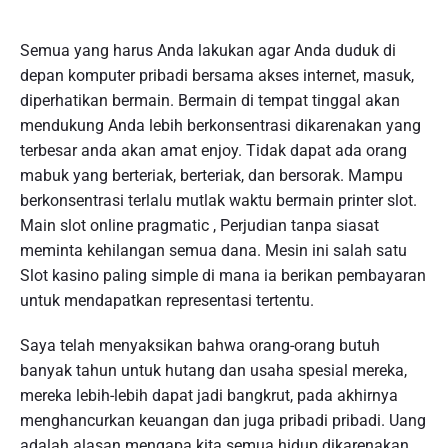
Semua yang harus Anda lakukan agar Anda duduk di
depan komputer pribadi bersama akses internet, masuk,
diperhatikan bermain. Bermain di tempat tinggal akan
mendukung Anda lebih berkonsentrasi dikarenakan yang
terbesar anda akan amat enjoy. Tidak dapat ada orang
mabuk yang berteriak, berteriak, dan bersorak. Mampu
berkonsentrasi terlalu mutlak waktu bermain printer slot.
Main slot online pragmatic , Perjudian tanpa siasat
meminta kehilangan semua dana. Mesin ini salah satu
Slot kasino paling simple di mana ia berikan pembayaran
untuk mendapatkan representasi tertentu.
Saya telah menyaksikan bahwa orang-orang butuh
banyak tahun untuk hutang dan usaha spesial mereka,
mereka lebih-lebih dapat jadi bangkrut, pada akhirnya
menghancurkan keuangan dan juga pribadi pribadi. Uang
adalah alasan mengapa kita semua hidup dikarenakan