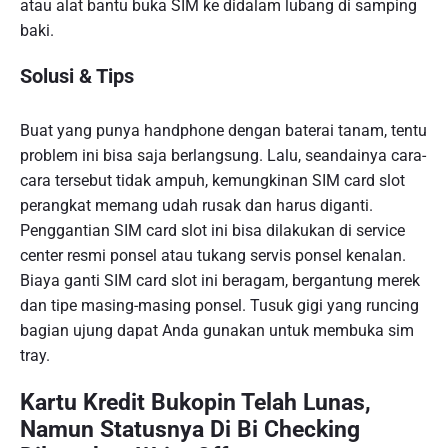
atau alat bantu buka SIM ke didalam lubang di samping
baki.
Solusi & Tips
Buat yang punya handphone dengan baterai tanam, tentu
problem ini bisa saja berlangsung. Lalu, seandainya cara-
cara tersebut tidak ampuh, kemungkinan SIM card slot
perangkat memang udah rusak dan harus diganti.
Penggantian SIM card slot ini bisa dilakukan di service
center resmi ponsel atau tukang servis ponsel kenalan.
Biaya ganti SIM card slot ini beragam, bergantung merek
dan tipe masing-masing ponsel. Tusuk gigi yang runcing
bagian ujung dapat Anda gunakan untuk membuka sim
tray.
Kartu Kredit Bukopin Telah Lunas,
Namun Statusnya Di Bi Checking