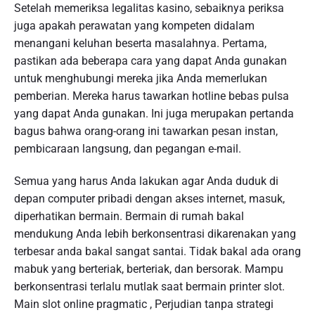
Setelah memeriksa legalitas kasino, sebaiknya periksa
juga apakah perawatan yang kompeten didalam
menangani keluhan beserta masalahnya. Pertama,
pastikan ada beberapa cara yang dapat Anda gunakan
untuk menghubungi mereka jika Anda memerlukan
pemberian. Mereka harus tawarkan hotline bebas pulsa
yang dapat Anda gunakan. Ini juga merupakan pertanda
bagus bahwa orang-orang ini tawarkan pesan instan,
pembicaraan langsung, dan pegangan e-mail.
Semua yang harus Anda lakukan agar Anda duduk di
depan computer pribadi dengan akses internet, masuk,
diperhatikan bermain. Bermain di rumah bakal
mendukung Anda lebih berkonsentrasi dikarenakan yang
terbesar anda bakal sangat santai. Tidak bakal ada orang
mabuk yang berteriak, berteriak, dan bersorak. Mampu
berkonsentrasi terlalu mutlak saat bermain printer slot.
Main slot online pragmatic , Perjudian tanpa strategi