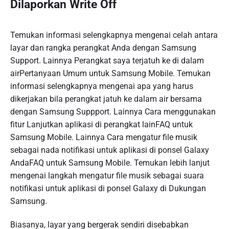
Dilaporkan Write Off
Temukan informasi selengkapnya mengenai celah antara
layar dan rangka perangkat Anda dengan Samsung
Support. Lainnya Perangkat saya terjatuh ke di dalam
airPertanyaan Umum untuk Samsung Mobile. Temukan
informasi selengkapnya mengenai apa yang harus
dikerjakan bila perangkat jatuh ke dalam air bersama
dengan Samsung Suppport. Lainnya Cara menggunakan
fitur Lanjutkan aplikasi di perangkat lainFAQ untuk
Samsung Mobile. Lainnya Cara mengatur file musik
sebagai nada notifikasi untuk aplikasi di ponsel Galaxy
AndaFAQ untuk Samsung Mobile. Temukan lebih lanjut
mengenai langkah mengatur file musik sebagai suara
notifikasi untuk aplikasi di ponsel Galaxy di Dukungan
Samsung.
Biasanya, layar yang bergerak sendiri disebabkan