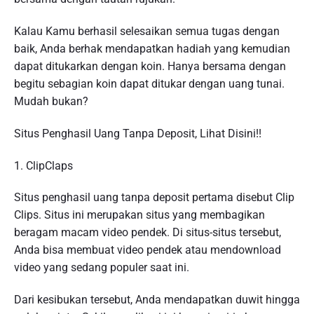
Kalau Kamu berhasil selesaikan semua tugas dengan
baik, Anda berhak mendapatkan hadiah yang kemudian
dapat ditukarkan dengan koin. Hanya bersama dengan
begitu sebagian koin dapat ditukar dengan uang tunai.
Mudah bukan?
Situs Penghasil Uang Tanpa Deposit, Lihat Disini!!
1. ClipClaps
Situs penghasil uang tanpa deposit pertama disebut Clip
Clips. Situs ini merupakan situs yang membagikan
beragam macam video pendek. Di situs-situs tersebut,
Anda bisa membuat video pendek atau mendownload
video yang sedang populer saat ini.
Dari kesibukan tersebut, Anda mendapatkan duwit hingga