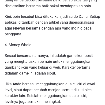
uang tanpa deposit bersama baik. Setiap aktivitas yang
diselesaikan bersama baik bakal mendapatkan poin.
Kini, poin tersebut bisa ditukarkan jadi saldo Dana. Setiap
aplikasi ditambah dengan artikel yang dipersonalisasi
agar relevan bersama dengan apa yang ingin dibaca
pengguna.
4. Money Whale
Sesuai bersama namanya, ini adalah game komposit
yang mengharuskan pemain untuk menggabungkan
gambar cii-ciri yang keluar di web. Karakter pertama
didalam game ini adalah siput.
Jika Anda berhasil menggabungkan dua cii-ciri di awal
level, siput dapat berubah menjadi semut diikuti oleh
karakter lain. Setelah menggabungkan dua cii-ciri,
levelnya juga semakin meningkat.