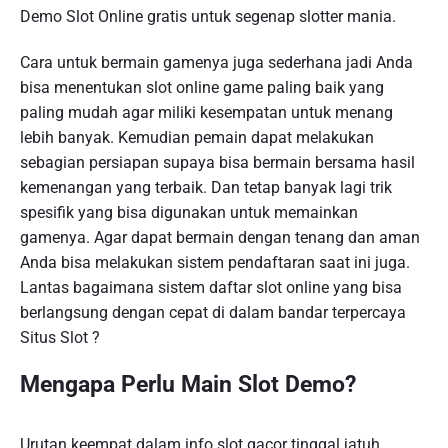
Demo Slot Online gratis untuk segenap slotter mania.
Cara untuk bermain gamenya juga sederhana jadi Anda
bisa menentukan slot online game paling baik yang
paling mudah agar miliki kesempatan untuk menang
lebih banyak. Kemudian pemain dapat melakukan
sebagian persiapan supaya bisa bermain bersama hasil
kemenangan yang terbaik. Dan tetap banyak lagi trik
spesifik yang bisa digunakan untuk memainkan
gamenya. Agar dapat bermain dengan tenang dan aman
Anda bisa melakukan sistem pendaftaran saat ini juga.
Lantas bagaimana sistem daftar slot online yang bisa
berlangsung dengan cepat di dalam bandar terpercaya
Situs Slot ?
Mengapa Perlu Main Slot Demo?
Urutan keempat dalam info slot gacor tinggal jatuh