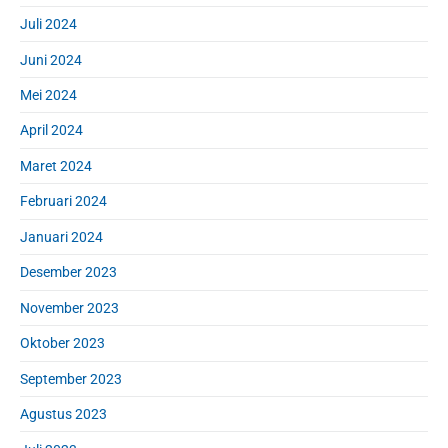
Juli 2024
Juni 2024
Mei 2024
April 2024
Maret 2024
Februari 2024
Januari 2024
Desember 2023
November 2023
Oktober 2023
September 2023
Agustus 2023