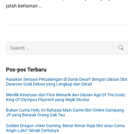
jatah berlainan …
P
S
SEAR
r
e
i
a
m
r
Pos-pos Terbaru
a
c
r
h
Rasakan Sensasi Petualangan di Dunia Dwarf dengan Ulasan Slot
y
f
Dwarven Gold Deluxe yang Lengkap dan Detail
S
o
i
Menilik Keseruan dan Fitur Menarik dari Ulasan Age Of The Gods:
r
King Of Olympus Playtech yang Wajib Dicoba
d
:
e
Bukan Cuma Hoki, Ini Rahasia Main Game Slot Online Gampang
b
JP yang Banyak Orang Gak Tau
a
r
Golden Dragon Joker Gaming: Benar-Benar Raja Slot atau Cuma
Angin Lalu? Simak Ceritanya