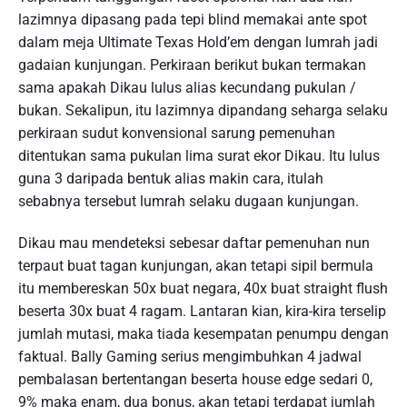
lazimnya dipasang pada tepi blind memakai ante spot
dalam meja Ultimate Texas Hold’em dengan lumrah jadi
gadaian kunjungan. Perkiraan berikut bukan termakan
sama apakah Dikau lulus alias kecundang pukulan /
bukan. Sekalipun, itu lazimnya dipandang seharga selaku
perkiraan sudut konvensional sarung pemenuhan
ditentukan sama pukulan lima surat ekor Dikau. Itu lulus
guna 3 daripada bentuk alias makin cara, itulah
sebabnya tersebut lumrah selaku dugaan kunjungan.
Dikau mau mendeteksi sebesar daftar pemenuhan nun
terpaut buat tagan kunjungan, akan tetapi sipil bermula
itu membereskan 50x buat negara, 40x buat straight flush
beserta 30x buat 4 ragam. Lantaran kian, kira-kira terselip
jumlah mutasi, maka tiada kesempatan penumpu dengan
faktual. Bally Gaming serius mengimbuhkan 4 jadwal
pembalasan bertentangan beserta house edge sedari 0,
9% maka enam, dua bonus, akan tetapi terdapat jumlah