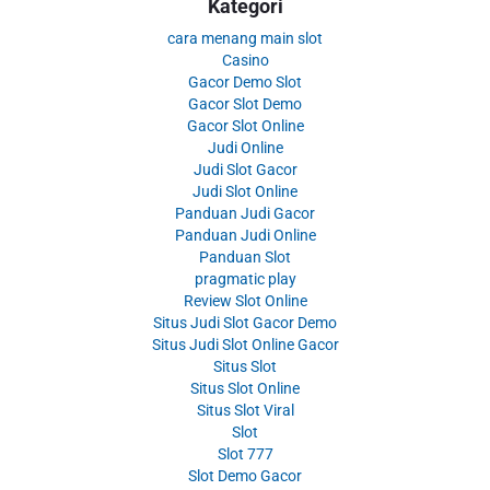
Kategori
cara menang main slot
Casino
Gacor Demo Slot
Gacor Slot Demo
Gacor Slot Online
Judi Online
Judi Slot Gacor
Judi Slot Online
Panduan Judi Gacor
Panduan Judi Online
Panduan Slot
pragmatic play
Review Slot Online
Situs Judi Slot Gacor Demo
Situs Judi Slot Online Gacor
Situs Slot
Situs Slot Online
Situs Slot Viral
Slot
Slot 777
Slot Demo Gacor