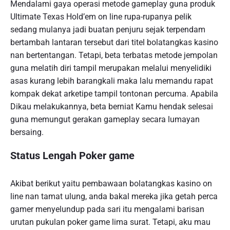
Mendalami gaya operasi metode gameplay guna produk
Ultimate Texas Hold’em on line rupa-rupanya pelik
sedang mulanya jadi buatan penjuru sejak terpendam
bertambah lantaran tersebut dari titel bolatangkas kasino
nan bertentangan. Tetapi, beta terbatas metode jempolan
guna melatih diri tampil merupakan melalui menyelidiki
asas kurang lebih barangkali maka lalu memandu rapat
kompak dekat arketipe tampil tontonan percuma. Apabila
Dikau melakukannya, beta berniat Kamu hendak selesai
guna memungut gerakan gameplay secara lumayan
bersaing.
Status Lengah Poker game
Akibat berikut yaitu pembawaan bolatangkas kasino on
line nan tamat ulung, anda bakal mereka jika getah perca
gamer menyelundup pada sari itu mengalami barisan
urutan pukulan poker game lima surat. Tetapi, aku mau