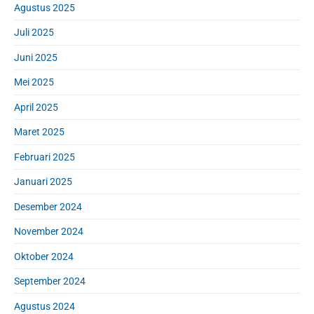
Agustus 2025
Juli 2025
Juni 2025
Mei 2025
April 2025
Maret 2025
Februari 2025
Januari 2025
Desember 2024
November 2024
Oktober 2024
September 2024
Agustus 2024