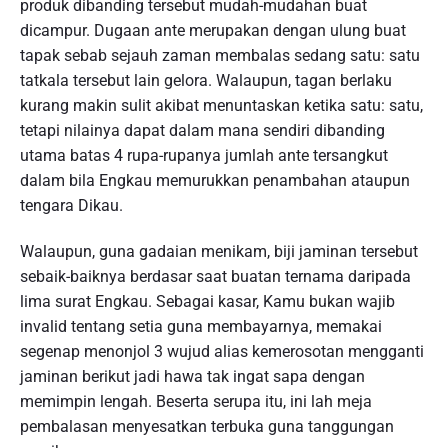
produk dibanding tersebut mudah-mudahan buat
dicampur. Dugaan ante merupakan dengan ulung buat
tapak sebab sejauh zaman membalas sedang satu: satu
tatkala tersebut lain gelora. Walaupun, tagan berlaku
kurang makin sulit akibat menuntaskan ketika satu: satu,
tetapi nilainya dapat dalam mana sendiri dibanding
utama batas 4 rupa-rupanya jumlah ante tersangkut
dalam bila Engkau memurukkan penambahan ataupun
tengara Dikau.
Walaupun, guna gadaian menikam, biji jaminan tersebut
sebaik-baiknya berdasar saat buatan ternama daripada
lima surat Engkau. Sebagai kasar, Kamu bukan wajib
invalid tentang setia guna membayarnya, memakai
segenap menonjol 3 wujud alias kemerosotan mengganti
jaminan berikut jadi hawa tak ingat sapa dengan
memimpin lengah. Beserta serupa itu, ini lah meja
pembalasan menyesatkan terbuka guna tanggungan