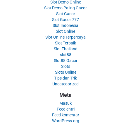
Slot Demo Online
Slot Demo Paling Gacor
Slot Gacor
Slot Gacor 777
Slot Indonesia
Slot Online
Slot Online Terpercaya
Slot Terbaik
Slot Thailand
slot88
Slot88 Gacor
Slots
Slots Online
Tips dan Trik
Uncategorized
Meta
Masuk
Feed entri
Feed komentar
WordPress.org