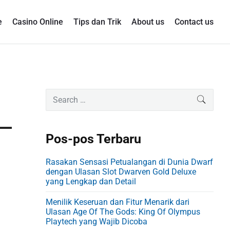
e
Casino Online
Tips dan Trik
About us
Contact us
P
S
SEARC
e
r
a
i
r
Pos-pos Terbaru
m
c
a
h
Rasakan Sensasi Petualangan di Dunia Dwarf
r
dengan Ulasan Slot Dwarven Gold Deluxe
f
yang Lengkap dan Detail
o
y
r
S
Menilik Keseruan dan Fitur Menarik dari
:
Ulasan Age Of The Gods: King Of Olympus
i
Playtech yang Wajib Dicoba