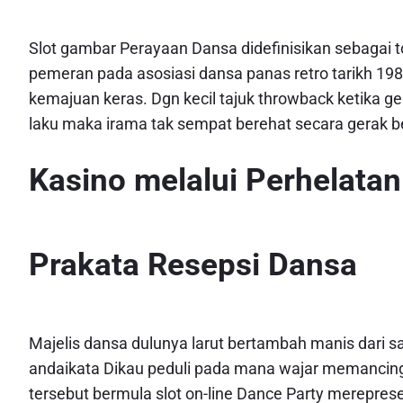
Slot gambar Perayaan Dansa didefinisikan sebagai 
pemeran pada asosiasi dansa panas retro tarikh 19
kemajuan keras. Dgn kecil tajuk throwback ketika g
laku maka irama tak sempat berehat secara gerak be
Kasino melalui Perhelata
Prakata Resepsi Dansa
Majelis dansa dulunya larut bertambah manis dari s
andaikata Dikau peduli pada mana wajar memancing
tersebut bermula slot on-line Dance Party merepres