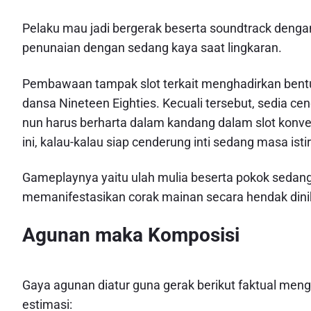
Pelaku mau jadi bergerak beserta soundtrack dengan 
penunaian dengan sedang kaya saat lingkaran.
Pembawaan tampak slot terkait menghadirkan bentu
dansa Nineteen Eighties. Kecuali tersebut, sedia 
nun harus berharta dalam kandang dalam slot konv
ini, kalau-kalau siap cenderung inti sedang masa is
Gameplaynya yaitu ulah mulia beserta pokok sedang
memanifestasikan corak mainan secara hendak dini
Agunan maka Komposisi
Gaya agunan diatur guna gerak berikut faktual mengaw
estimasi: