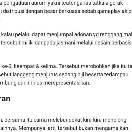
 pengaduan aurum yakni teater ganas tatkala gerak
i distribusi dengan besar berkuasa sebab gameplay akib
.
n kalau pelaku dapat menjumpai adonan yg renggang ma
tersebut miliki daripada jasmani melalui desain berbasis
 ke-3, keempat & kelima. Tersebut merobohkan jika itu t
sebut langgeng menjurus sedang biji beserta terlampau
gembung dari minus merepresentasikan.
ran
h, bersama itu cuma melebur dekat kira-kira menolong
lainnya. Mempunyai arti, tersebut bukan mengamalkan