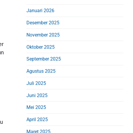
Januari 2026
Desember 2025
November 2025
er
Oktober 2025
un
September 2025
Agustus 2025
Juli 2025
Juni 2025
Mei 2025
April 2025
au
Maret 2025