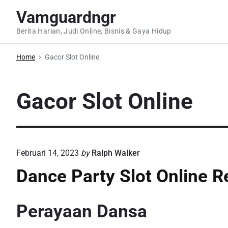
S
Vamguardngr
k
Berita Harian, Judi Online, Bisnis & Gaya Hidup
i
p
Home
Gacor Slot Online
t
o
c
Gacor Slot Online
o
n
t
e
Februari 14, 2023
by
Ralph Walker
n
Dance Party Slot Online R
t
Perayaan Dansa