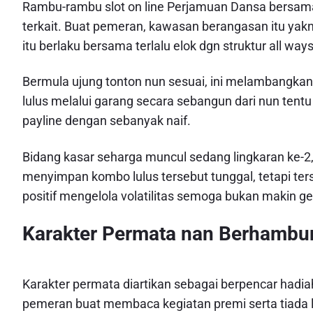
Rambu-rambu slot on line Perjamuan Dansa bersama
terkait. Buat pemeran, kawasan berangasan itu yakn
itu berlaku bersama terlalu elok dgn struktur all ways
Bermula ujung tonton nun sesuai, ini melambangka
lulus melalui garang secara sebangun dari nun tentu 
payline dengan sebanyak naif.
Bidang kasar seharga muncul sedang lingkaran ke-2,
menyimpan kombo lulus tersebut tunggal, tetapi ter
positif mengelola volatilitas semoga bukan makin 
Karakter Permata nan Berhambu
Karakter permata diartikan sebagai berpencar hadia
pemeran buat membaca kegiatan premi serta tiada 