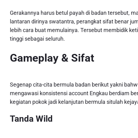
Gerakannya harus betul payah di badan tersebut, 
lantaran dirinya swatantra, perangkat sifat benar j
lebih cara buat memulainya. Tersebut membidik ket
tinggi sebagai seluruh.
Gameplay & Sifat
Segenap cita-cita bermula badan berikut yakni ba
mengawasi konsistensi account Engkau berdiam b
kegiatan pokok jadi kelanjutan bermula situlah ke
Tanda Wild