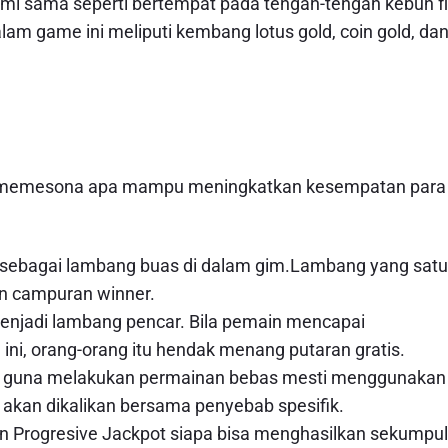
mi sama seperti bertempat pada tengah-tengah kebun fl
m game ini meliputi kembang lotus gold, coin gold, da
ciri memesona apa mampu meningkatkan kesempatan para
 sebagai lambang buas di dalam gim.Lambang yang satu 
n campuran winner.
menjadi lambang pencar. Bila pemain mencapai
ni, orang-orang itu hendak menang putaran gratis.
an guna melakukan permainan bebas mesti menggunakan
 akan dikalikan bersama penyebab spesifik.
an Progresive Jackpot siapa bisa menghasilkan sekumpu