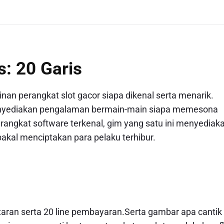
s: 20 Garis
nan perangkat slot gacor siapa dikenal serta menarik.
 menyediakan pengalaman bermain-main siapa memesona
rangkat software terkenal, gim yang satu ini menyediak
bakal menciptakan para pelaku terhibur.
putaran serta 20 line pembayaran.Serta gambar apa cantik