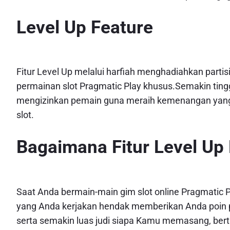
Level Up Feature
Fitur Level Up melalui harfiah menghadiahkan part
permainan slot Pragmatic Play khusus.Semakin tinggi
mengizinkan pemain guna meraih kemenangan yang
slot.
Bagaimana Fitur Level Up
Saat Anda bermain-main gim slot online Pragmatic P
yang Anda kerjakan hendak memberikan Anda poin
serta semakin luas judi siapa Kamu memasang, bert