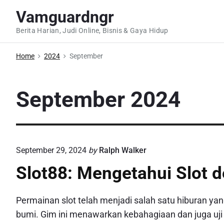
S
Vamguardngr
k
Berita Harian, Judi Online, Bisnis & Gaya Hidup
i
p
Home
2024
September
t
o
c
September 2024
o
n
t
e
September 29, 2024
by
Ralph Walker
n
Slot88: Mengetahui Slot 
t
Permainan slot telah menjadi salah satu hiburan yan
bumi. Gim ini menawarkan kebahagiaan dan juga uji s