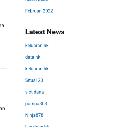
Februari 2022
ma
Latest News
n
keluaran hk
data hk
keluaran hk
Situs123
slot dana
pompa303
kan
Ninja878
live draw hk