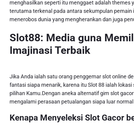
menghasilkan seperti itu menggaet adalah themes 
terutama terkenal pada antara sekumpulan pemain i
menerobos dunia yang mengherankan dan juga penu
Slot88: Media guna Memili
Imajinasi Terbaik
Jika Anda ialah satu orang penggemar slot online
fantasi siapa menarik, karena itu Slot 88 ialah lok
pilihan Kamu.Dengan aneka alternatif gim slot gaco
mengalami perasaan petualangan siapa luar normal 
Kenapa Menyeleksi Slot Gacor b