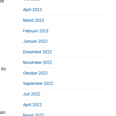
or
n
April 2023
Maret 2023
Februari 2023
Januari 2023
Desember 2022
November 2022
ini
Oktober 2022
September 2022
Juli 2022
April 2022
lan
Maret 2022