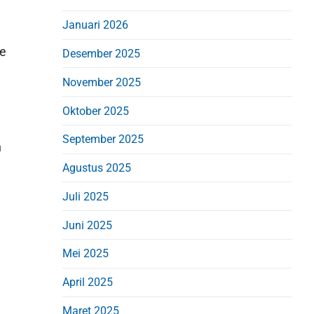
Januari 2026
ne
Desember 2025
November 2025
Oktober 2025
September 2025
h
Agustus 2025
Juli 2025
Juni 2025
Mei 2025
April 2025
Maret 2025