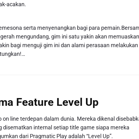
ak-acakan.
a memesona serta menyenangkan bagi para pemain.Bersa
 anugerah mengundang, gim ini satu yakin akan memuaska
akin bagi menguji gim ini dan alami perasaan melakukan
ntungkan!…
ama Feature Level Up
no on line terdepan dalam dunia. Mereka dikenal disebab
g disematkan internal setiap title game siapa mereka
gumkan dari Pragmatic Play adalah “Level Up”.