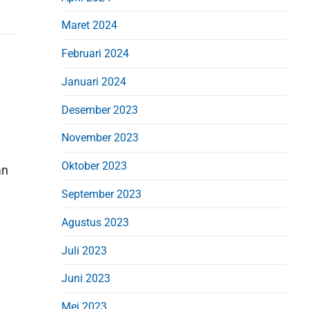
Maret 2024
Februari 2024
Januari 2024
Desember 2023
November 2023
Oktober 2023
an
September 2023
Agustus 2023
Juli 2023
Juni 2023
Mei 2023