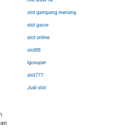
slot gampang menang
slot gacor
slot online
slot88
lgosuper
slot777
Judi slot
n
nan