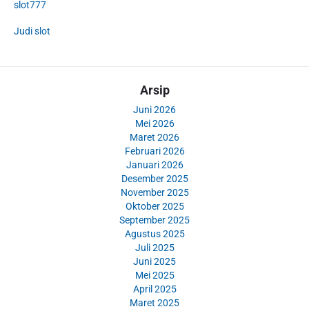
slot777
Judi slot
Arsip
Juni 2026
Mei 2026
Maret 2026
Februari 2026
Januari 2026
Desember 2025
November 2025
Oktober 2025
September 2025
Agustus 2025
Juli 2025
Juni 2025
Mei 2025
April 2025
Maret 2025