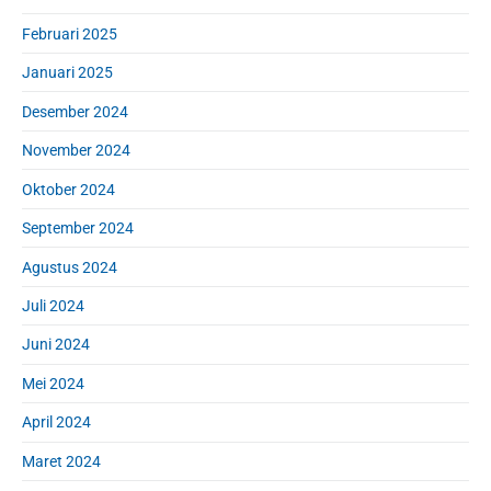
Februari 2025
Januari 2025
Desember 2024
November 2024
Oktober 2024
September 2024
Agustus 2024
Juli 2024
Juni 2024
Mei 2024
April 2024
Maret 2024