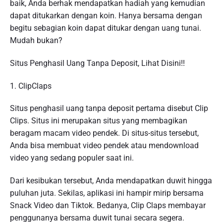
baik, Anda berhak mendapatkan hadiah yang kemudian
dapat ditukarkan dengan koin. Hanya bersama dengan
begitu sebagian koin dapat ditukar dengan uang tunai.
Mudah bukan?
Situs Penghasil Uang Tanpa Deposit, Lihat Disini!!
1. ClipClaps
Situs penghasil uang tanpa deposit pertama disebut Clip
Clips. Situs ini merupakan situs yang membagikan
beragam macam video pendek. Di situs-situs tersebut,
Anda bisa membuat video pendek atau mendownload
video yang sedang populer saat ini.
Dari kesibukan tersebut, Anda mendapatkan duwit hingga
puluhan juta. Sekilas, aplikasi ini hampir mirip bersama
Snack Video dan Tiktok. Bedanya, Clip Claps membayar
penggunanya bersama duwit tunai secara segera.