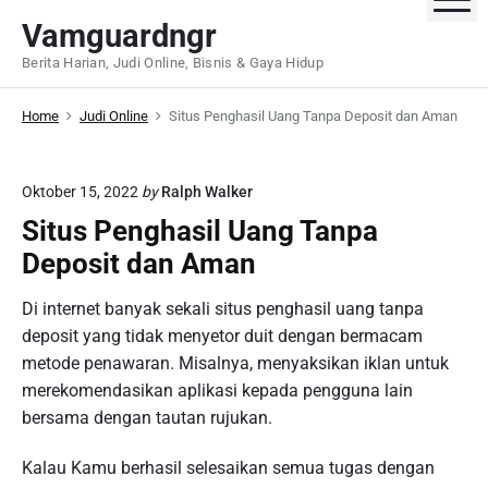
S
Vamguardngr
k
Berita Harian, Judi Online, Bisnis & Gaya Hidup
i
p
Home
Judi Online
Situs Penghasil Uang Tanpa Deposit dan Aman
t
o
c
Oktober 15, 2022
by
Ralph Walker
o
Situs Penghasil Uang Tanpa
n
t
Deposit dan Aman
e
Di internet banyak sekali situs penghasil uang tanpa
n
deposit yang tidak menyetor duit dengan bermacam
t
metode penawaran. Misalnya, menyaksikan iklan untuk
merekomendasikan aplikasi kepada pengguna lain
bersama dengan tautan rujukan.
Kalau Kamu berhasil selesaikan semua tugas dengan