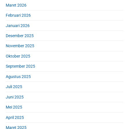
Maret 2026
Februari 2026
Januari 2026
Desember 2025
November 2025
Oktober 2025
September 2025
Agustus 2025
Juli 2025
Juni 2025
Mei 2025
April 2025
Maret 2025