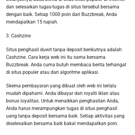
dan selesaikan tugas-tugas di situs tersebut bersama
dengan baik. Setiap 1000 poin dari Buzzbreak, Anda
mendapatkan 15 rupiah.
3. Cashzine
Situs penghasil duwit tanpa deposit berikutnya adalah
Cashzine. Cara kerja web ini itu sama bersama
Buzzbreak. Anda cuma butuh membaca berita terhangat
di situs populer atau dari algoritme aplikasi.
Skema pembayaran yang dibuat oleh web ini terlalu
mudah dipahami. Anda dibayar dari royalti iklan atau
bonus loyalitas. Untuk menaikkan penghasilan Anda,
Anda harus merampungkan tugas di situs penghasil
uang tanpa deposit bersama baik. Setiap aktivitas yang
diselesaikan bersama baik bakal mendapatkan poin.