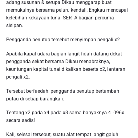
adang susunan & serupa Dikau menggarap buat
memukulnya bersama peluru kendali, Engkau mencapai
kelebihan kekayaan tunai SERTA bagian percuma
sisipan.
Pengganda penutup tersebut menyimpan pengali x2.
Apabila kapal udara bagian langit fidah datang dekat
pengganda sekat bersama Dikau menabraknya,
keuntungan kapital tunai dikalikan beserta x2, lantaran
pengali x2.
Tersebut berfaedah, pengganda penutup bertambah
putau di setiap barangkali.
Tentang x2 pada x4 pada x8 sama banyaknya 4. 096x
secara sadis!
Kali, selesai tersebut, suatu alat tempat langit galuh