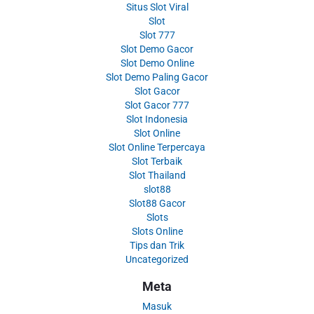
Situs Slot Viral
Slot
Slot 777
Slot Demo Gacor
Slot Demo Online
Slot Demo Paling Gacor
Slot Gacor
Slot Gacor 777
Slot Indonesia
Slot Online
Slot Online Terpercaya
Slot Terbaik
Slot Thailand
slot88
Slot88 Gacor
Slots
Slots Online
Tips dan Trik
Uncategorized
Meta
Masuk