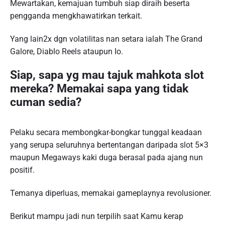
Mewartakan, kemajuan tumbuh siap diraih beserta
pengganda mengkhawatirkan terkait.
Yang lain2x dgn volatilitas nan setara ialah The Grand
Galore, Diablo Reels ataupun Io.
Siap, sapa yg mau tajuk mahkota slot
mereka? Memakai sapa yang tidak
cuman sedia?
Pelaku secara membongkar-bongkar tunggal keadaan
yang serupa seluruhnya bertentangan daripada slot 5×3
maupun Megaways kaki duga berasal pada ajang nun
positif.
Temanya diperluas, memakai gameplaynya revolusioner.
Berikut mampu jadi nun terpilih saat Kamu kerap