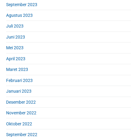
September 2023
Agustus 2023
Juli 2023
Juni 2023
Mei 2023
April 2023
Maret 2023
Februari 2023
Januari 2023
Desember 2022
November 2022
Oktober 2022
September 2022