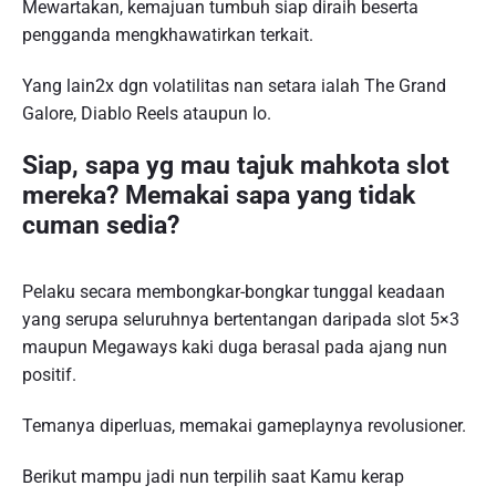
Mewartakan, kemajuan tumbuh siap diraih beserta
pengganda mengkhawatirkan terkait.
Yang lain2x dgn volatilitas nan setara ialah The Grand
Galore, Diablo Reels ataupun Io.
Siap, sapa yg mau tajuk mahkota slot
mereka? Memakai sapa yang tidak
cuman sedia?
Pelaku secara membongkar-bongkar tunggal keadaan
yang serupa seluruhnya bertentangan daripada slot 5×3
maupun Megaways kaki duga berasal pada ajang nun
positif.
Temanya diperluas, memakai gameplaynya revolusioner.
Berikut mampu jadi nun terpilih saat Kamu kerap