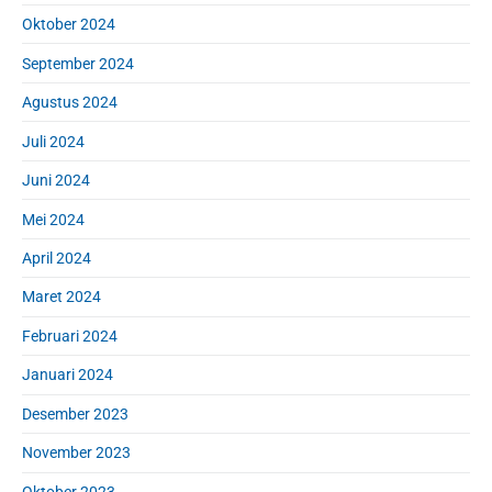
Oktober 2024
September 2024
Agustus 2024
Juli 2024
Juni 2024
Mei 2024
April 2024
Maret 2024
Februari 2024
Januari 2024
Desember 2023
November 2023
Oktober 2023