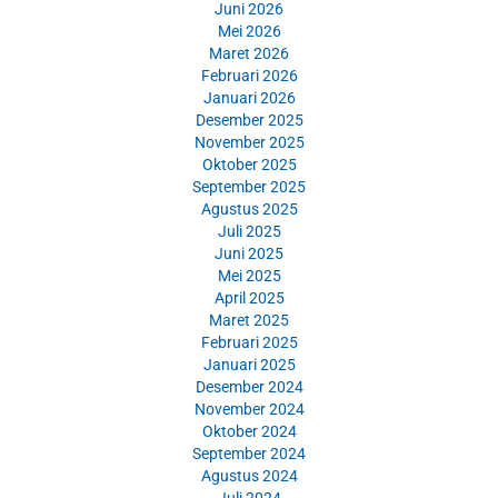
Juni 2026
Mei 2026
Maret 2026
Februari 2026
Januari 2026
Desember 2025
November 2025
Oktober 2025
September 2025
Agustus 2025
Juli 2025
Juni 2025
Mei 2025
April 2025
Maret 2025
Februari 2025
Januari 2025
Desember 2024
November 2024
Oktober 2024
September 2024
Agustus 2024