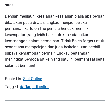
stres.
Dengan menjauhi kesalahan-kesalahan biasa apa pernah
dikatakan pada di atas, Engkau menjadi pelaku
permainan kartu on line pemula hendak memiliki
kesempatan yang lebih baik untuk mendapatkan
kemenangan dalam permainan. Tidak Boleh forget untuk
senantiasa mempelajari dan juga berkelanjutan berdrill
supaya kemampuan bermain Engkau bertambah
meningkat.Semoga artikel yang satu ini bermanfaat serta
selamat bermain!
Posted in:
Slot Online
Tagged:
daftar judi online
N
a