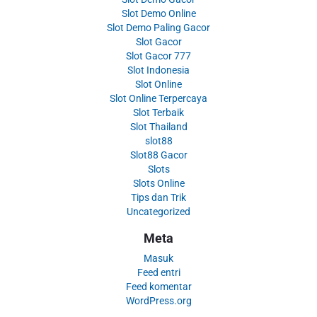
Slot Demo Online
Slot Demo Paling Gacor
Slot Gacor
Slot Gacor 777
Slot Indonesia
Slot Online
Slot Online Terpercaya
Slot Terbaik
Slot Thailand
slot88
Slot88 Gacor
Slots
Slots Online
Tips dan Trik
Uncategorized
Meta
Masuk
Feed entri
Feed komentar
WordPress.org