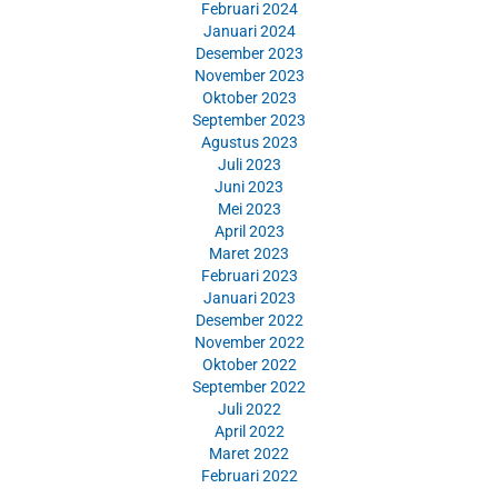
Februari 2024
Januari 2024
Desember 2023
November 2023
Oktober 2023
September 2023
Agustus 2023
Juli 2023
Juni 2023
Mei 2023
April 2023
Maret 2023
Februari 2023
Januari 2023
Desember 2022
November 2022
Oktober 2022
September 2022
Juli 2022
April 2022
Maret 2022
Februari 2022