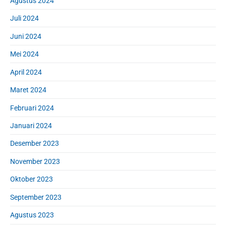
Agustus 2024
Juli 2024
Juni 2024
Mei 2024
April 2024
Maret 2024
Februari 2024
Januari 2024
Desember 2023
November 2023
Oktober 2023
September 2023
Agustus 2023