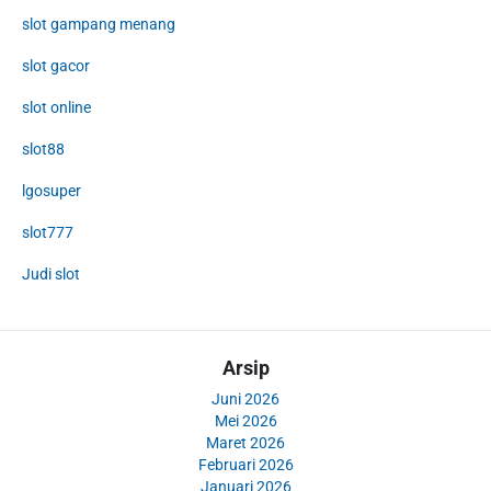
slot gampang menang
slot gacor
slot online
slot88
lgosuper
slot777
Judi slot
Arsip
Juni 2026
Mei 2026
Maret 2026
Februari 2026
Januari 2026