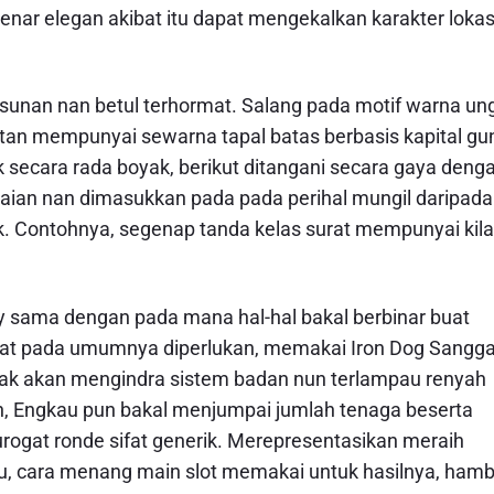
nar elegan akibat itu dapat mengekalkan karakter lokas
unan nan betul terhormat. Salang pada motif warna un
litan mempunyai sewarna tapal batas berbasis kapital gu
k secara rada boyak, berikut ditangani secara gaya deng
raian nan dimasukkan pada pada perihal mungil daripada
ok. Contohnya, segenap tanda kelas surat mempunyai kil
ay sama dengan pada mana hal-hal bakal berbinar buat
fat pada umumnya diperlukan, memakai Iron Dog Sangga
ak akan mengindra sistem badan nun terlampau renyah
un, Engkau pun bakal menjumpai jumlah tenaga beserta
rogat ronde sifat generik. Merepresentasikan meraih
itu, cara menang main slot memakai untuk hasilnya, ham