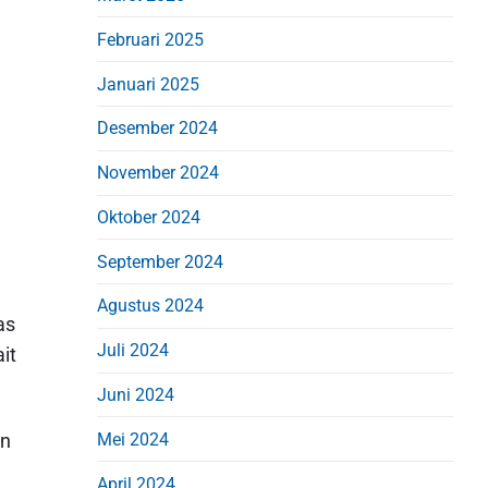
Februari 2025
Januari 2025
Desember 2024
November 2024
h
Oktober 2024
September 2024
Agustus 2024
as
Juli 2024
it
Juni 2024
Mei 2024
an
April 2024