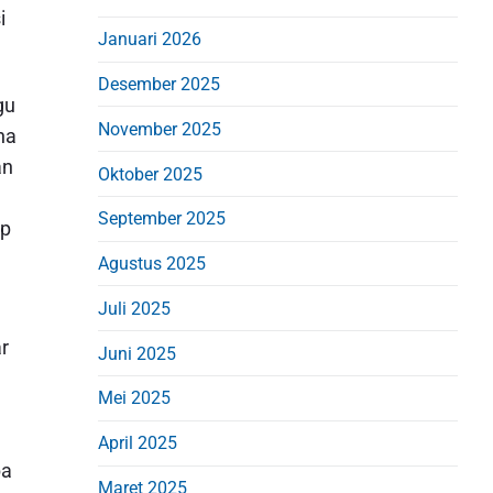
i
Januari 2026
Desember 2025
gu
November 2025
na
an
Oktober 2025
September 2025
ap
Agustus 2025
Juli 2025
r
Juni 2025
Mei 2025
April 2025
ba
Maret 2025