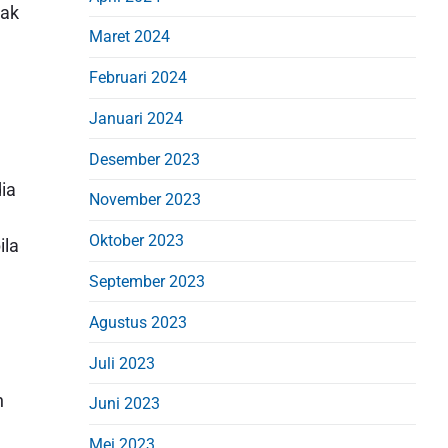
tak
Maret 2024
Februari 2024
Januari 2024
Desember 2023
ia
November 2023
Oktober 2023
ila
September 2023
Agustus 2023
Juli 2023
n
Juni 2023
Mei 2023