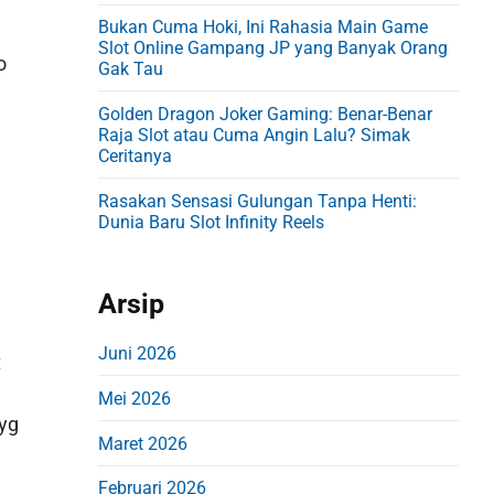
d
Bukan Cuma Hoki, Ini Rahasia Main Game
e
Slot Online Gampang JP yang Banyak Orang
o
Gak Tau
b
a
Golden Dragon Joker Gaming: Benar-Benar
Raja Slot atau Cuma Angin Lalu? Simak
r
Ceritanya
Rasakan Sensasi Gulungan Tanpa Henti:
Dunia Baru Slot Infinity Reels
Arsip
Juni 2026
t
Mei 2026
 yg
Maret 2026
Februari 2026