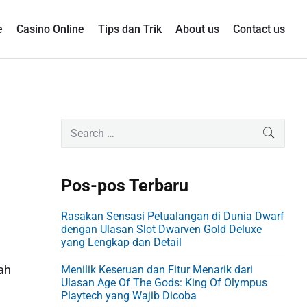
e
Casino Online
Tips dan Trik
About us
Contact us
P
S
SEARC
e
r
a
i
r
Pos-pos Terbaru
m
c
a
h
Rasakan Sensasi Petualangan di Dunia Dwarf
r
dengan Ulasan Slot Dwarven Gold Deluxe
f
yang Lengkap dan Detail
o
y
r
S
ah
Menilik Keseruan dan Fitur Menarik dari
:
Ulasan Age Of The Gods: King Of Olympus
i
Playtech yang Wajib Dicoba