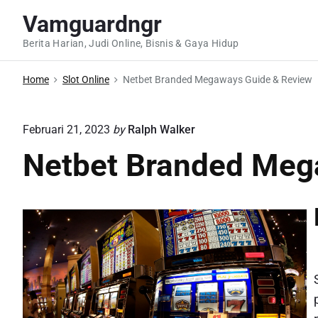
S
Vamguardngr
k
Berita Harian, Judi Online, Bisnis & Gaya Hidup
i
p
Home
Slot Online
Netbet Branded Megaways Guide & Review
t
o
c
Februari 21, 2023
by
Ralph Walker
o
Netbet Branded Meg
n
t
e
n
t