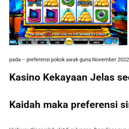
pada – preferensi pokok awak guna November 2022
Kasino Kekayaan Jelas se
Kaidah maka preferensi s