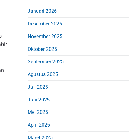
Januari 2026
Desember 2025
5
November 2025
bir
Oktober 2025
September 2025
an
Agustus 2025
Juli 2025
Juni 2025
Mei 2025
April 2025
Maret 2025