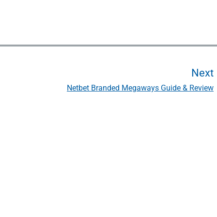
Next
Netbet Branded Megaways Guide & Review
t
t
: