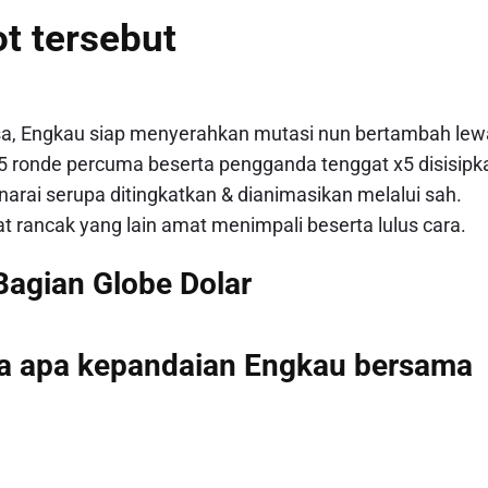
ot tersebut
asa, Engkau siap menyerahkan mutasi nun bertambah le
5 ronde percuma beserta pengganda tenggat x5 disisipk
arai serupa ditingkatkan & dianimasikan melalui sah.
fat rancak yang lain amat menimpali beserta lulus cara.
Bagian Globe Dolar
la apa kepandaian Engkau bersama