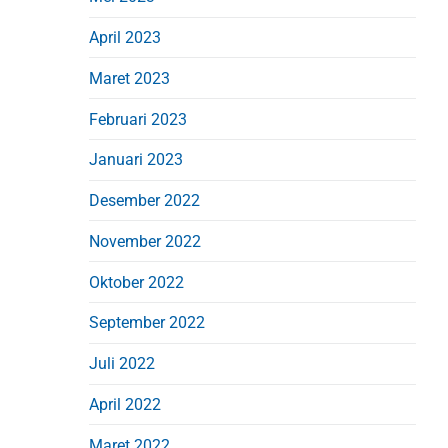
April 2023
Maret 2023
Februari 2023
Januari 2023
Desember 2022
November 2022
Oktober 2022
September 2022
Juli 2022
April 2022
Maret 2022