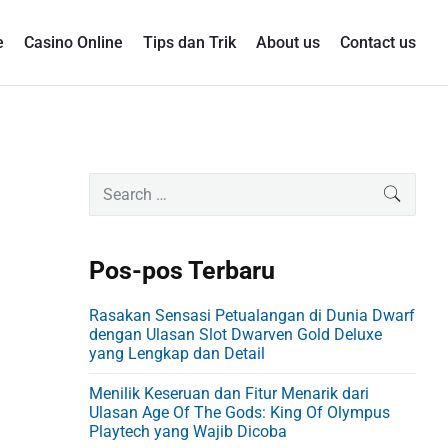
e
Casino Online
Tips dan Trik
About us
Contact us
P
S
SEARC
e
r
a
i
r
Pos-pos Terbaru
m
c
a
h
Rasakan Sensasi Petualangan di Dunia Dwarf
r
dengan Ulasan Slot Dwarven Gold Deluxe
f
yang Lengkap dan Detail
o
y
r
S
Menilik Keseruan dan Fitur Menarik dari
:
Ulasan Age Of The Gods: King Of Olympus
i
Playtech yang Wajib Dicoba