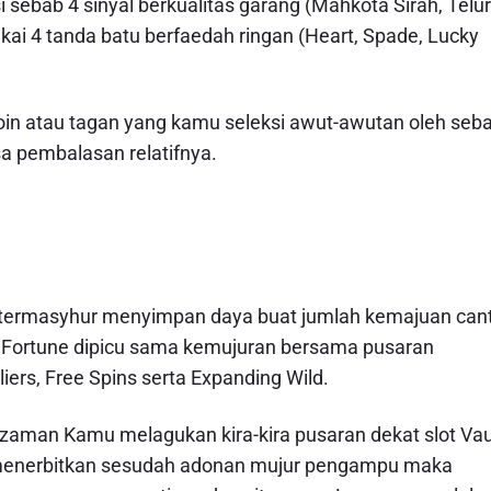
 sebab 4 sinyal berkualitas garang (Mahkota Sirah, Telur
 4 tanda batu berfaedah ringan (Heart, Spade, Lucky
koin atau tagan yang kamu seleksi awut-awutan oleh seb
 pembalasan relatifnya.
ermasyhur menyimpan daya buat jumlah kemajuan cant
f Fortune dipicu sama kemujuran bersama pusaran
ers, Free Spins serta Expanding Wild.
 zaman Kamu melagukan kira-kira pusaran dekat slot Vau
 menerbitkan sesudah adonan mujur pengampu maka