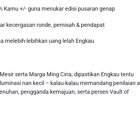
in Kamu +/- guna menukar edisi pusaran genap
ukar kecergasan ronde, pemisah & pendapat
na melebih-lebihkan uang lelah Engkau
Mesir serta Marga Ming Cina, dipastikan Engkau tentu
luminasi nan kecil – kalau-kalau memandang penilaian 
menuhan, pengganda kemajuan, serta persen Vault of