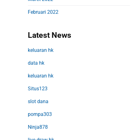
Februari 2022
Latest News
keluaran hk
data hk
keluaran hk
Situs123
slot dana
pompa303
Ninja878
live draw hk