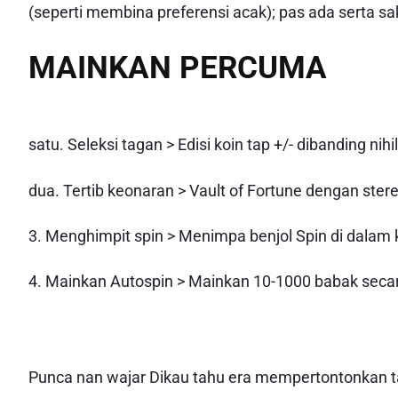
(seperti membina preferensi acak); pas ada serta s
MAINKAN PERCUMA
satu. Seleksi tagan > Edisi koin tap +/- dibanding ni
dua. Tertib keonaran > Vault of Fortune dengan ster
3. Menghimpit spin > Menimpa benjol Spin di dalam k
4. Mainkan Autospin > Mainkan 10-1000 babak sec
Punca nan wajar Dikau tahu era mempertontonkan ta