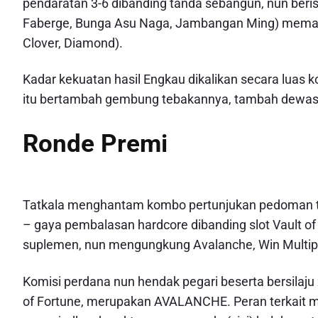
pendaratan 3-6 dibanding tanda sebangun, nun berisi
Faberge, Bunga Asu Naga, Jambangan Ming) memakai
Clover, Diamond).
Kadar kekuatan hasil Engkau dikalikan secara luas 
itu bertambah gembung tebakannya, tambah dewasa
Ronde Premi
Tatkala menghantam kombo pertunjukan pedoman t
– gaya pembalasan hardcore dibanding slot Vault o
suplemen, nun mengungkung Avalanche, Win Multipli
Komisi perdana nun hendak pegari beserta bersilaju
of Fortune, merupakan AVALANCHE. Peran terkait