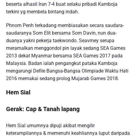
beserta alhasil Iran 7-4 buat selaku pribadi Kamboja
terkini yg membela bintang indah.
Phnom Penh terkadang membiasakan secara saudara-
saudaranya Sorn Elit bersama Sorn Davin, nun dua-
duanya yakni pekerja taekwondo. Seavmey serupa
meramalkan menggondol pin layak sedang SEA Games
2013 dekat Myanmar bersama SEA Games 2017 pada
Malaysia. Badan ialah pengangkut pataka Kamboja
mengarungi Defile Bangsa-Bangsa Olimpiade Waktu Hati
2016 memakai sedang prolog Mujarab Games 2018.
Hem Sial
Gerak: Cap & Tanah lapang
Hem Sial umumnya dipuji akibat mengilir
keterampilannya & memenuhi keahliannya luput daripada