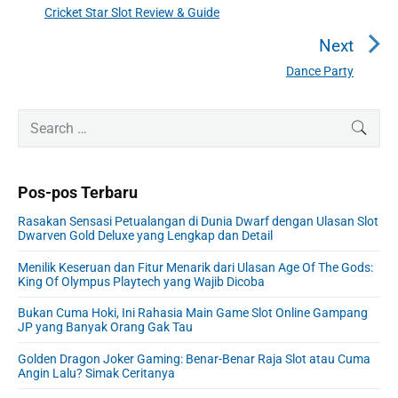
i
Cricket Star Slot Review & Guide
P
g
r
Next
a
e
Dance Party
N
v
s
e
i
i
P
x
S
SEAR
o
p
r
e
t
u
o
i
a
p
s
m
s
r
o
Pos-pos Terbaru
a
p
c
s
r
o
h
Rasakan Sensasi Petualangan di Dunia Dwarf dengan Ulasan Slot
y
t
f
s
Dwarven Gold Deluxe yang Lengkap dan Detail
S
:
o
t
i
Menilik Keseruan dan Fitur Menarik dari Ulasan Age Of The Gods:
r
:
King Of Olympus Playtech yang Wajib Dicoba
d
:
e
Bukan Cuma Hoki, Ini Rahasia Main Game Slot Online Gampang
b
JP yang Banyak Orang Gak Tau
a
r
Golden Dragon Joker Gaming: Benar-Benar Raja Slot atau Cuma
Angin Lalu? Simak Ceritanya