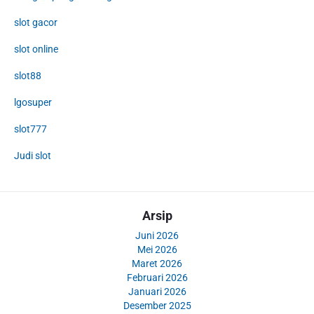
slot gacor
slot online
slot88
lgosuper
slot777
Judi slot
Arsip
Juni 2026
Mei 2026
Maret 2026
Februari 2026
Januari 2026
Desember 2025