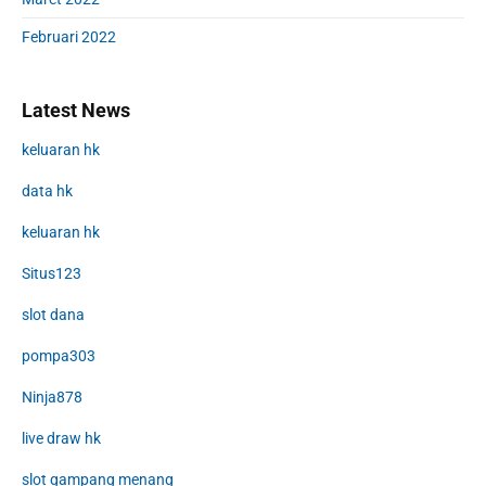
Februari 2022
Latest News
keluaran hk
data hk
keluaran hk
Situs123
slot dana
pompa303
Ninja878
live draw hk
slot gampang menang