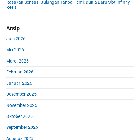
Rasakan Sensasi Gulungan Tanpa Henti: Dunia Baru Slot Infinity
Reels
Arsip
Juni 2026
Mei 2026
Maret 2026
Februari 2026
Januari 2026
Desember 2025
November 2025
Oktober 2025
September 2025
Agustus 2025