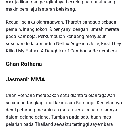
menjadikan nan pengikutnya berkeinginan buat ulang
makin bersilaju lantaran belakang.
Kecuali selaku olahragawan, Tharoth sanggup sebagai
pemain, inang tokoh, & penyanyi dengan lumrah merata
pada Kamboja. Perkumpulan kondang menyusun
susunan di dalam hidup Netflix Angelina Jolie, First They
Killed My Father: A Daughter of Cambodia Remembers.
Chan Rothana
Jasmani: MMA
Chan Rothana merupakan satu diantara olahragawan
secara bertangkap buat kepuasan Kamboja. Keuletannya
demi petarung melahirkan gairah serta penampilannya
dalam gelang-gelang. Tumbuh pada satu buah mes
pelarian pada Thailand sewaktu tertinggi sayembara