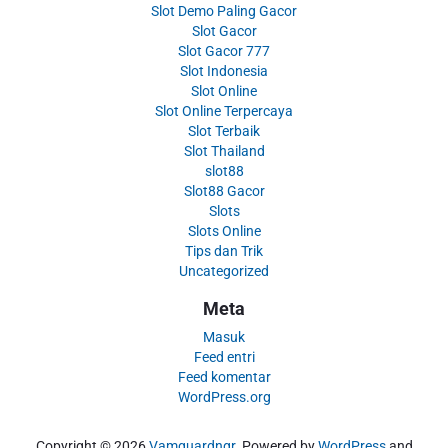
Slot Demo Paling Gacor
Slot Gacor
Slot Gacor 777
Slot Indonesia
Slot Online
Slot Online Terpercaya
Slot Terbaik
Slot Thailand
slot88
Slot88 Gacor
Slots
Slots Online
Tips dan Trik
Uncategorized
Meta
Masuk
Feed entri
Feed komentar
WordPress.org
Copyright © 2026
Vamguardngr
. Powered by
WordPress
and