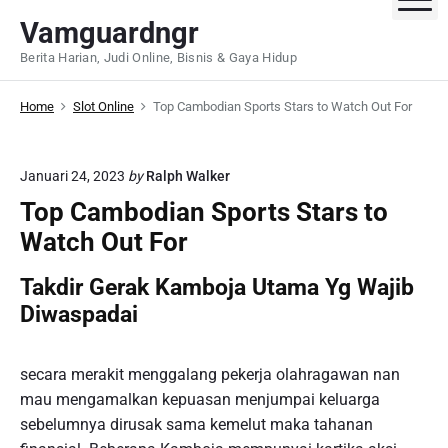
S
Vamguardngr
k
Berita Harian, Judi Online, Bisnis & Gaya Hidup
i
p
Home
Slot Online
Top Cambodian Sports Stars to Watch Out For
t
o
c
Januari 24, 2023
by
Ralph Walker
o
Top Cambodian Sports Stars to
n
t
Watch Out For
e
Takdir Gerak Kamboja Utama Yg Wajib
n
Diwaspadai
t
secara merakit menggalang pekerja olahragawan nan
mau mengamalkan kepuasan menjumpai keluarga
sebelumnya dirusak sama kemelut maka tahanan