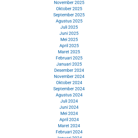
November 2025
Oktober 2025
September 2025
Agustus 2025
Juli 2025
Juni 2025
Mei 2025
April 2025
Maret 2025
Februari 2025
Januari 2025
Desember 2024
November 2024
Oktober 2024
September 2024
Agustus 2024
Juli 2024
Juni 2024
Mei 2024
April 2024
Maret 2024
Februari 2024
Januari 2024