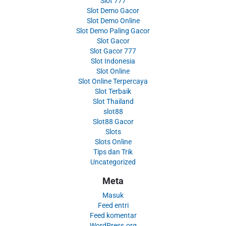
Slot 777
Slot Demo Gacor
Slot Demo Online
Slot Demo Paling Gacor
Slot Gacor
Slot Gacor 777
Slot Indonesia
Slot Online
Slot Online Terpercaya
Slot Terbaik
Slot Thailand
slot88
Slot88 Gacor
Slots
Slots Online
Tips dan Trik
Uncategorized
Meta
Masuk
Feed entri
Feed komentar
WordPress.org