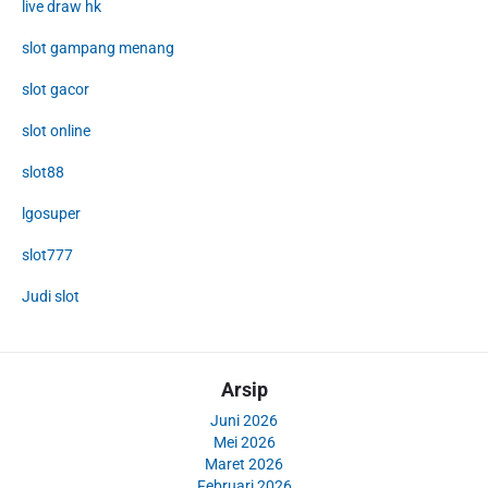
live draw hk
slot gampang menang
slot gacor
slot online
slot88
lgosuper
slot777
Judi slot
Arsip
Juni 2026
Mei 2026
Maret 2026
Februari 2026