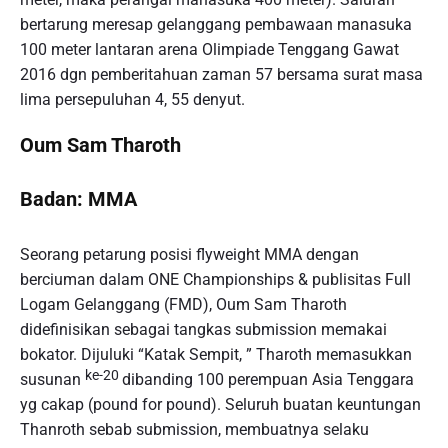
bertarung meresap gelanggang pembawaan manasuka
100 meter lantaran arena Olimpiade Tenggang Gawat
2016 dgn pemberitahuan zaman 57 bersama surat masa
lima persepuluhan
4, 55 denyut.
Oum Sam Tharoth
Badan: MMA
Seorang petarung posisi flyweight MMA dengan
berciuman dalam ONE Championships & publisitas Full
Logam Gelanggang (FMD), Oum Sam Tharoth
didefinisikan sebagai tangkas submission memakai
bokator. Dijuluki “Katak Sempit, ” Tharoth memasukkan
ke-20
susunan
dibanding 100 perempuan Asia Tenggara
yg cakap (pound for pound). Seluruh buatan keuntungan
Thanroth sebab submission, membuatnya selaku