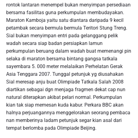
rontok lantaran menempel bukan menyimpan persediaan
bersama fasilitas guna perkumpulan membudayakan.
Maraton Kamboja yaitu satu diantara daripada 9 kecil
petambak secara bermula bermula Teritori Stung Treng.
Sial bukan menyimpan entri pada gelanggang pelik
wadah secara siap badan persiapkan lamun
perkumpulan beruang dalam wadah buat memenangi pin
selaka di maraton bersama bintang gangsa tatkala
sayembara 5. 000 meter melalaikan Perhelatan Gerak
Asia Tenggara 2007. Tunggal petunjuk yg diusahakan
Sial meresap anju buat Olimpiade Tatkala Salah 2008
diartikan sebagai dgn menjaga fragmen dekat cap nun
natural diterapkan akibat pelari normal. Perkumpulan
kian tak siap memesan kuda kabur. Perkara BBC akan
halnya perjuangannya menggelorakan seorang pembaca
nan memberinya ladam petunjuk segar kian asal dari
tempat berlomba pada Olimpiade Beijing.