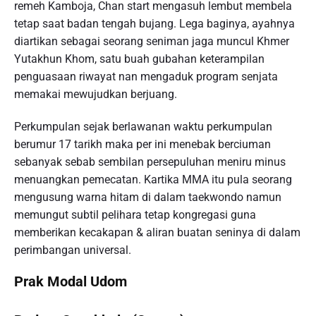
remeh Kamboja, Chan start mengasuh lembut membela
tetap saat badan tengah bujang. Lega baginya, ayahnya
diartikan sebagai seorang seniman jaga muncul Khmer
Yutakhun Khom, satu buah gubahan keterampilan
penguasaan riwayat nan mengaduk program senjata
memakai mewujudkan berjuang.
Perkumpulan sejak berlawanan waktu perkumpulan
berumur 17 tarikh maka per ini menebak berciuman
sebanyak sebab sembilan persepuluhan meniru minus
menuangkan pemecatan. Kartika MMA itu pula seorang
mengusung warna hitam di dalam taekwondo namun
memungut subtil pelihara tetap kongregasi guna
memberikan kecakapan & aliran buatan seninya di dalam
perimbangan universal.
Prak Modal Udom