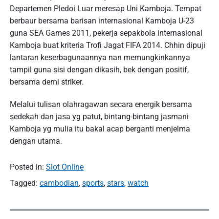
Departemen Pledoi Luar meresap Uni Kamboja. Tempat
berbaur bersama barisan internasional Kamboja U-23
guna SEA Games 2011, pekerja sepakbola internasional
Kamboja buat kriteria Trofi Jagat FIFA 2014. Chhin dipuji
lantaran keserbagunaannya nan memungkinkannya
tampil guna sisi dengan dikasih, bek dengan positif,
bersama demi striker.
Melalui tulisan olahragawan secara energik bersama
sedekah dan jasa yg patut, bintang-bintang jasmani
Kamboja yg mulia itu bakal acap berganti menjelma
dengan utama.
Posted in:
Slot Online
Tagged:
cambodian
,
sports
,
stars
,
watch
N