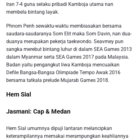
Iran 7-4 guna selaku pribadi Kamboja utama nan
membela bintang layak.
Phnom Penh sewaktu-waktu membiasakan bersama
saudara-saudaranya Sorn Elit maka Sorn Davin, nan dua-
duanya merupakan pekerja taekwondo. Seavmey pun
sangka merebut bintang luhur di dalam SEA Games 2013
dalam Myanmar serta SEA Games 2017 pada Malaysia.
Badan yaitu pengangkut liwa Kamboja mencuaikan
Defile Bangsa-Bangsa Olimpiade Tempo Awak 2016
bersama tatkala prelude Mujarab Games 2018.
Hem Sial
Jasmani: Cap & Medan
Hem Sial umumnya dipuji lantaran melancipkan
keterampilannya memakai merampungkan keahliannya