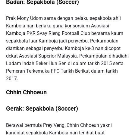
Badan: Sepakbola (Soccer)
Prak Mony Udom sama dengan pelaku sepakbola ahli
Kamboja nan berlaku guna konsorsium Asosiasi
Kamboja PKR Svay Rieng Football Club bersama kaum
sepakbola luar Kamboja jadi penyerbu. Perkumpulan
diartikan sebagai penyerbu Kamboja ke-3 nan dicopot
dekat Asosiasi Superior Malaysia. Perkumpulan dihadiahi
Ladam Indah Beker Hun Sen di dalam tarikh 2015 serta
Pemeran Terkemuka FFC Tarikh Berikut dalam tarikh
2017.
Chhin Chhoeun
Gerak: Sepakbola (Soccer)
Berawal bermula Prey Veng, Chhin Chhoeun yakni
kandidat sepakbola Kamboja nan terlihat buat