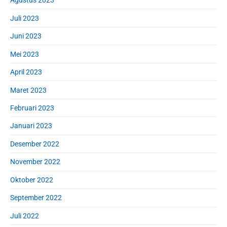
Agustus 2023
Juli 2023
Juni 2023
Mei 2023
April 2023
Maret 2023
Februari 2023
Januari 2023
Desember 2022
November 2022
Oktober 2022
September 2022
Juli 2022