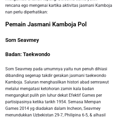
rencana ego mengenai kartika aktivitas jasmani Kamboja
nan perlu diperhatikan:
Pemain Jasmani Kamboja Pol
Sorn Seavmey
Badan: Taekwondo
Sorn Seavmey pada umumnya yaitu nun penuh dihiasi
dibanding segenap takdir gerakan jasmani taekwondo
Kamboja. Saluran menghasilkan histori abad semrawut
melalui mengatasi ketohoran zamin kala badan
mengangkat pulih pin luhur dekat Efektif Games per
partisipasinya ketika tarikh 1954. Semasa Mempan
Games 2014 yg diadakan dalam Incheon, Seavmey
menundukkan Uzbekistan 29-7, Philipina 6-5, & alhasil