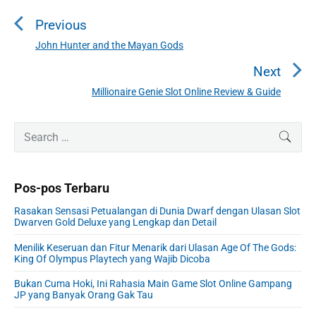
a
Previous
v
i
John Hunter and the Mayan Gods
P
g
r
Next
a
e
Millionaire Genie Slot Online Review & Guide
N
v
s
e
i
i
P
x
S
SEAR
o
p
r
e
t
u
o
i
a
p
s
m
s
r
o
Pos-pos Terbaru
a
p
c
s
r
o
h
Rasakan Sensasi Petualangan di Dunia Dwarf dengan Ulasan Slot
y
t
f
s
Dwarven Gold Deluxe yang Lengkap dan Detail
S
:
o
t
i
Menilik Keseruan dan Fitur Menarik dari Ulasan Age Of The Gods:
r
:
King Of Olympus Playtech yang Wajib Dicoba
d
:
e
Bukan Cuma Hoki, Ini Rahasia Main Game Slot Online Gampang
b
JP yang Banyak Orang Gak Tau
a