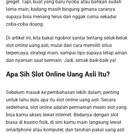
greget. Tapi, buat yang baru nyoba atau bahkan sudah
lama main, kadang masih bingung gimana caranya
supaya bisa menang terus dan nggak cuma sekadar
coba-coba doang.
Di artikel ini, kita bakal ngobrol santai tentang seluk-beluk
slot online uang asli, mulai dari cara memilih situs
terpercaya, strategi main, sampai tips supaya tetap aman
dan nyaman saat bermain. Jadi, simak baik-baik ya!
Apa Sih Slot Online Uang Asli Itu?
Sebelum masuk ke pembahasan lebih dalam, penting
untuk tahu dulu apa itu slot online uang asli. Secara
sederhana, slot online adalah permainan mesin slot yang
bisa kamu akses lewat internet. Bedanya dengan slot
biasa di kasino fisik, di sini kamu main langsung lewat
smartphone atau komputer, dan taruhan pakai uang asli