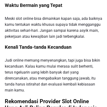
Waktu Bermain yang Tepat
Meski slot online bisa dimainkan kapan saja, ada baiknya
kamu tentukan waktu khusus supaya tidak mengganggu
aktivitas sehari-hari. Jangan sampai karena asyik main,
pekerjaan atau kewajiban lain jadi terbengkalai.
Kenali Tanda-tanda Kecanduan
Judi online memang menyenangkan, tapi juga bisa bikin
kecanduan. Kalau kamu mulai merasa sulit berhenti,
terus ngeluarin uang lebih banyak dari yang
direncanakan, atau mengabaikan tanggung jawab, itu
tanda harus istirahat dan evaluasi kembali kebiasaan
main kamu.
Rekomendasi Provider Slot Online