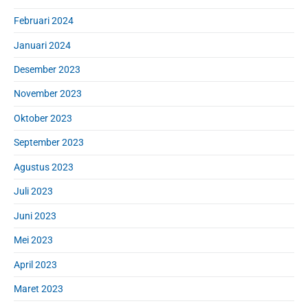
Februari 2024
Januari 2024
Desember 2023
November 2023
Oktober 2023
September 2023
Agustus 2023
Juli 2023
Juni 2023
Mei 2023
April 2023
Maret 2023