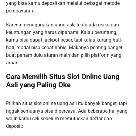
yang bisa kamu depositkan melalui berbagai metode
pembayaran.
Karena menggunakan uang asli, tentu ada risiko dan
keuntungan yang harus dipahami. Kalau beruntung,
kamu bisa dapat jackpot besar, tapi kalau kurang hati-
hati, modal bisa cepat habis. Makanya penting banget
buat paham dulu aturan main dan pilih platform yang
aman.
Cara Memilih Situs Slot Online Uang
Asli yang Paling Oke
Pilihan situs slot online uang asli itu banyak banget, tapi
nggak semuanya bisa dipercaya. Ada beberapa hal yang
wajib kamu cek sebelum memutuskan daftar dan
deposit: