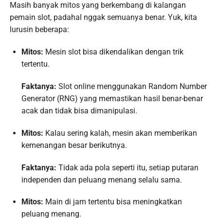
Masih banyak mitos yang berkembang di kalangan
pemain slot, padahal nggak semuanya benar. Yuk, kita
lurusin beberapa:
Mitos:
Mesin slot bisa dikendalikan dengan trik
tertentu.
Faktanya:
Slot online menggunakan Random Number
Generator (RNG) yang memastikan hasil benar-benar
acak dan tidak bisa dimanipulasi.
Mitos:
Kalau sering kalah, mesin akan memberikan
kemenangan besar berikutnya.
Faktanya:
Tidak ada pola seperti itu, setiap putaran
independen dan peluang menang selalu sama.
Mitos:
Main di jam tertentu bisa meningkatkan
peluang menang.