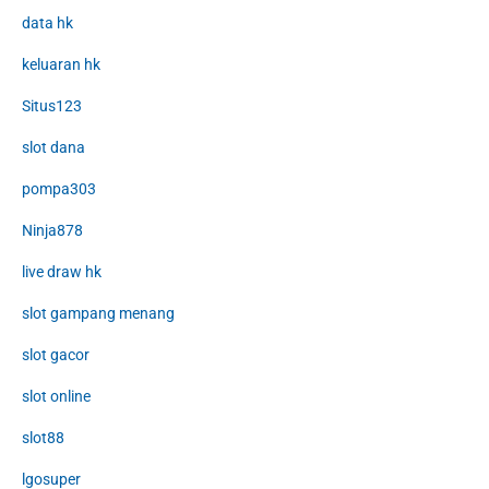
data hk
keluaran hk
Situs123
slot dana
pompa303
Ninja878
live draw hk
slot gampang menang
slot gacor
slot online
slot88
lgosuper