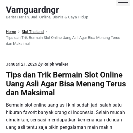
S
Vamguardngr
k
Berita Harian, Judi Online, Bisnis & Gaya Hidup
i
p
Home
Slot Thailand
t
Tips dan Trik Bermain Slot Online Uang Asli Agar Bisa Menang Terus
o
dan Maksimal
c
o
n
Januari 21, 2026
by
Ralph Walker
t
Tips dan Trik Bermain Slot Online
e
Uang Asli Agar Bisa Menang Terus
n
dan Maksimal
t
Bermain slot online uang asli kini sudah jadi salah satu
hiburan favorit banyak orang di Indonesia. Selain mudah
dimainkan, sensasi mendapatkan kemenangan dengan
uang asli tentu saja bikin pengalaman main makin