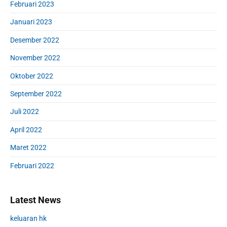
Februari 2023
Januari 2023
Desember 2022
November 2022
Oktober 2022
September 2022
Juli 2022
April 2022
Maret 2022
Februari 2022
Latest News
keluaran hk