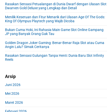
r
h
Rasakan Sensasi Petualangan di Dunia Dwarf dengan Ulasan Slot
y
f
Dwarven Gold Deluxe yang Lengkap dan Detail
S
o
i
Menilik Keseruan dan Fitur Menarik dari Ulasan Age Of The Gods:
r
King Of Olympus Playtech yang Wajib Dicoba
d
:
e
Bukan Cuma Hoki, Ini Rahasia Main Game Slot Online Gampang
b
JP yang Banyak Orang Gak Tau
a
r
Golden Dragon Joker Gaming: Benar-Benar Raja Slot atau Cuma
Angin Lalu? Simak Ceritanya
Rasakan Sensasi Gulungan Tanpa Henti: Dunia Baru Slot Infinity
Reels
Arsip
Juni 2026
Mei 2026
Maret 2026
Februari 2026