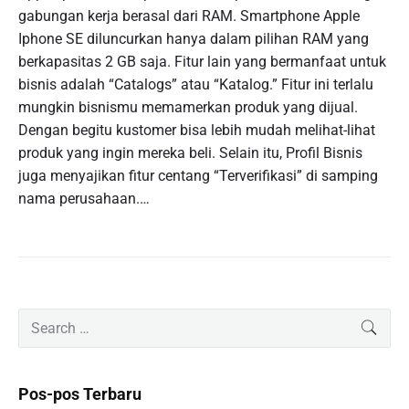
gabungan kerja berasal dari RAM. Smartphone Apple
Iphone SE diluncurkan hanya dalam pilihan RAM yang
berkapasitas 2 GB saja. Fitur lain yang bermanfaat untuk
bisnis adalah “Catalogs” atau “Katalog.” Fitur ini terlalu
mungkin bisnismu memamerkan produk yang dijual.
Dengan begitu kustomer bisa lebih mudah melihat-lihat
produk yang ingin mereka beli. Selain itu, Profil Bisnis
juga menyajikan fitur centang “Terverifikasi” di samping
nama perusahaan.…
P
S
SEAR
r
e
i
a
m
r
Pos-pos Terbaru
a
c