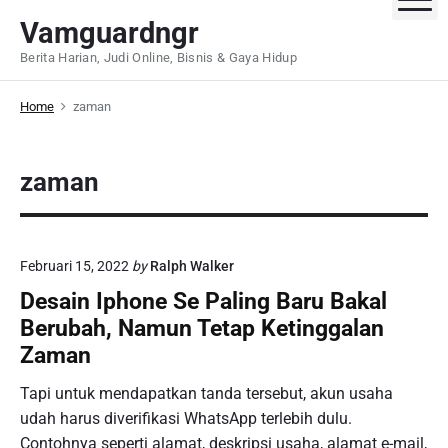
S
Vamguardngr
k
Berita Harian, Judi Online, Bisnis & Gaya Hidup
i
p
Home
zaman
t
o
c
zaman
o
n
t
e
Februari 15, 2022
by
Ralph Walker
n
Desain Iphone Se Paling Baru Bakal
t
Berubah, Namun Tetap Ketinggalan
Zaman
Tapi untuk mendapatkan tanda tersebut, akun usaha
udah harus diverifikasi WhatsApp terlebih dulu.
Contohnya seperti alamat, deskripsi usaha, alamat e-mail,