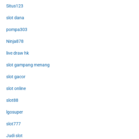
Situs123
slot dana
pompa303
Ninja878
live draw hk
slot gampang menang
slot gacor
slot online
slot88
lgosuper
slot777
Judi slot