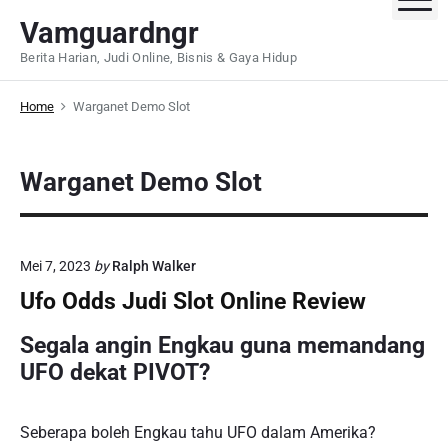
S
Vamguardngr
k
Berita Harian, Judi Online, Bisnis & Gaya Hidup
i
p
Home
Warganet Demo Slot
t
o
c
Warganet Demo Slot
o
n
t
e
Mei 7, 2023
by
Ralph Walker
n
Ufo Odds Judi Slot Online Review
t
Segala angin Engkau guna memandang
UFO dekat PIVOT?
Seberapa boleh Engkau tahu UFO dalam Amerika?