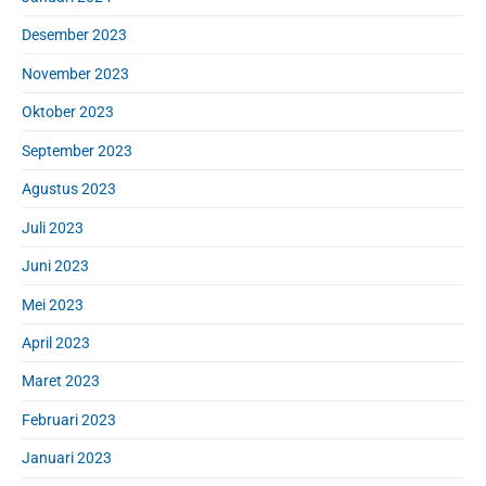
Desember 2023
November 2023
Oktober 2023
September 2023
Agustus 2023
Juli 2023
Juni 2023
Mei 2023
April 2023
Maret 2023
Februari 2023
Januari 2023