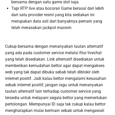
bersama dengan satu game slot saja.
Tapi RTP live atau bocoran Game berasal dari lebih
dari satu provider resmi yang kita sediakan ini
merupakan data asli dari banyaknya pemain yang
telah merasakan jackpot maxwin.
Cukup bersama dengan menanyakan tautan alternatif
yang ada pada customer service melalui fitur livechat
yang telah disediakan. Link alternatif disediakan untuk
memberikan kemudahan bettor agar dapat mengakses
web yang tak dapat dibuka sebab telah diblokir oleh
internet positif. Jadi kalau bettor mengalami kesusahan
sebab internet positif, jangan ragu untuk menanyakan
tautan alternatif lain terhadap customer service yang
tersedia untuk melayani segala bettor yang memerlukan
pertolongan. Mempunyai ID saja tak cukup kalau bettor
mengharapkan mulai bermain sebab untuk mengawali