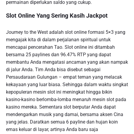
permainan diperlukan saldo yang cukup.
Slot Online Yang Sering Kasih Jackpot
Journey to the West adalah slot online formasi 5×3 yang
mengajak kita di dalam perjalanan spiritual untuk
mencapai pencerahan Tao. Slot online ini ditambah
bersama 25 paylines dan 96.47% RTP yang dapat
membantu Anda mengatasi ancaman yang akan nampak
di jalur Anda. Tim Anda bisa disebut sebagai
Persaudaraan Gulungan – empat teman yang melacak
kekayaan yang luar biasa. Sehingga dalam waktu singkat
kepopuleran mesin slot ini meningkat hingga bikin
kasino-kasino berlomba-lomba menaruh mesin slot pada
kasino mereka. Sementara slot berputar Anda dapat
mendengarkan musik yang damai, bersama aksen Cina
yang jelas. Daratkan semua 6 payline dan hujan koin
emas keluar di layar, artinya Anda baru saja