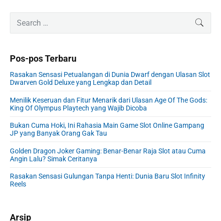
P
S
SEAR
r
e
i
a
m
r
Pos-pos Terbaru
a
c
r
h
Rasakan Sensasi Petualangan di Dunia Dwarf dengan Ulasan Slot
y
f
Dwarven Gold Deluxe yang Lengkap dan Detail
S
o
i
Menilik Keseruan dan Fitur Menarik dari Ulasan Age Of The Gods:
r
King Of Olympus Playtech yang Wajib Dicoba
d
:
e
Bukan Cuma Hoki, Ini Rahasia Main Game Slot Online Gampang
b
JP yang Banyak Orang Gak Tau
a
r
Golden Dragon Joker Gaming: Benar-Benar Raja Slot atau Cuma
Angin Lalu? Simak Ceritanya
Rasakan Sensasi Gulungan Tanpa Henti: Dunia Baru Slot Infinity
Reels
Arsip