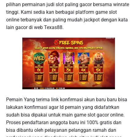
pilihan permainan judi slot paling gacor bersama winrate
tinggi. Kami sedia kan berbagai platform game slot
online terbanyak dan paling mudah jackpot dengan kata
lain gacor di web Texas88.
Pemain Yang terima link konfirmasi akun baru baru bisa
lakukan konfirmasi agar Id pemain yang didafatrkan
sudah bisa dipakai untuk main game slot gacor online.
Proses pendaftaran anggota baru ini 100% gratis dan
bisa dibantu oleh pelayanan pelanggan ramah dan