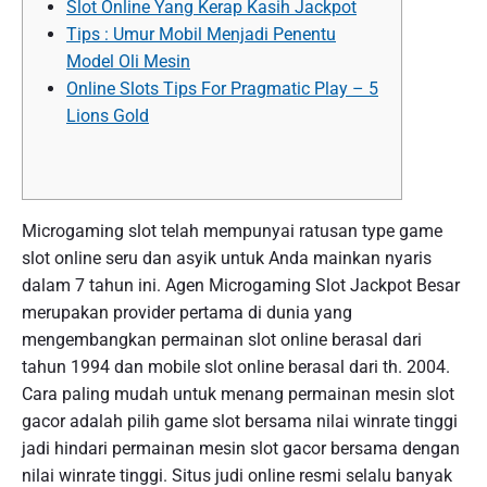
Slot Online Yang Kerap Kasih Jackpot
Tips : Umur Mobil Menjadi Penentu
Model Oli Mesin
Online Slots Tips For Pragmatic Play – 5
Lions Gold
Microgaming slot telah mempunyai ratusan type game
slot online seru dan asyik untuk Anda mainkan nyaris
dalam 7 tahun ini. Agen Microgaming Slot Jackpot Besar
merupakan provider pertama di dunia yang
mengembangkan permainan slot online berasal dari
tahun 1994 dan mobile slot online berasal dari th. 2004.
Cara paling mudah untuk menang permainan mesin slot
gacor adalah pilih game slot bersama nilai winrate tinggi
jadi hindari permainan mesin slot gacor bersama dengan
nilai winrate tinggi. Situs judi online resmi selalu banyak