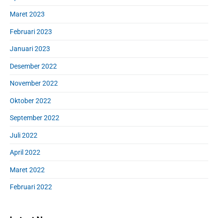
Maret 2023
Februari 2023
Januari 2023
Desember 2022
November 2022
Oktober 2022
September 2022
Juli 2022
April 2022
Maret 2022
Februari 2022