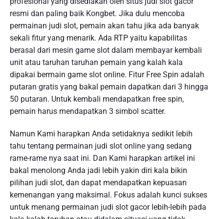
profesional yang disediakan oleh situs judi slot gacor
resmi dan paling baik Kongbet. Jika dulu mencoba
permainan judi slot, pemain akan tahu jika ada banyak
sekali fitur yang menarik. Ada RTP yaitu kapabilitas
berasal dari mesin game slot dalam membayar kembali
unit atau taruhan taruhan pemain yang kalah kala
dipakai bermain game slot online. Fitur Free Spin adalah
putaran gratis yang bakal pemain dapatkan dari 3 hingga
50 putaran. Untuk kembali mendapatkan free spin,
pemain harus mendapatkan 3 simbol scatter.
Namun Kami harapkan Anda setidaknya sedikit lebih
tahu tentang permainan judi slot online yang sedang
rame-rame nya saat ini. Dan Kami harapkan artikel ini
bakal menolong Anda jadi lebih yakin diri kala bikin
pilihan judi slot, dan dapat mendapatkan kepuasan
kemenangan yang maksimal. Fokus adalah kunci sukses
untuk menang permainan judi slot gacor lebih-lebih pada