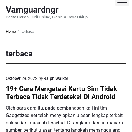
S
Vamguardngr
k
Berita Harian, Judi Online, Bisnis & Gaya Hidup
i
p
Home
terbaca
t
o
c
terbaca
o
n
t
e
Oktober 29, 2022
by
Ralph Walker
n
19+ Cara Mengatasi Kartu Sim Tidak
t
Terbaca Tidak Terdeteksi Di Android
Oleh gara-gara itu, pada pembahasan kali ini tim
Gadgetized.net telah menyiapkan ulasan lengkap terkait
solusi dari masalah tersebut. Dirangkum dari bermacam
sumber, berikut ulasan tentang langkah menanggulangi