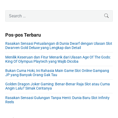
P
S
SEAR
r
e
i
a
m
r
Pos-pos Terbaru
a
c
r
h
Rasakan Sensasi Petualangan di Dunia Dwarf dengan Ulasan Slot
y
f
Dwarven Gold Deluxe yang Lengkap dan Detail
S
o
i
Menilik Keseruan dan Fitur Menarik dari Ulasan Age Of The Gods:
r
King Of Olympus Playtech yang Wajib Dicoba
d
:
e
Bukan Cuma Hoki, Ini Rahasia Main Game Slot Online Gampang
b
JP yang Banyak Orang Gak Tau
a
r
Golden Dragon Joker Gaming: Benar-Benar Raja Slot atau Cuma
Angin Lalu? Simak Ceritanya
Rasakan Sensasi Gulungan Tanpa Henti: Dunia Baru Slot Infinity
Reels