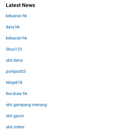
Latest News
keluaran hk
data hk
keluaran hk
Situs123
slot dana
pompa303
Ninja878
live draw hk
slot gampang menang
slot gacor
slot online