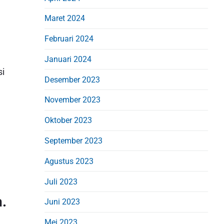
Maret 2024
Februari 2024
Januari 2024
si
Desember 2023
November 2023
Oktober 2023
September 2023
Agustus 2023
Juli 2023
h.
Juni 2023
Mei 2023