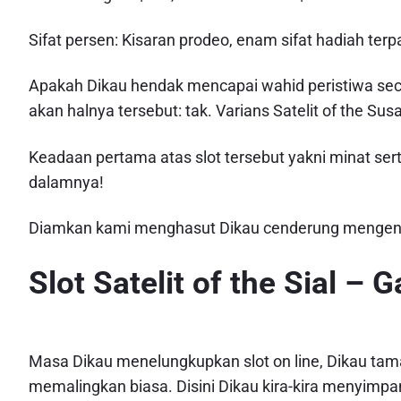
Sifat persen: Kisaran prodeo, enam sifat hadiah terp
Apakah Dikau hendak mencapai wahid peristiwa se
akan halnya tersebut: tak. Varians Satelit of the Susa
Keadaan pertama atas slot tersebut yakni minat ser
dalamnya!
Diamkan kami menghasut Dikau cenderung mengenai
Slot Satelit of the Sial –
Masa Dikau menelungkupkan slot on line, Dikau tama
memalingkan biasa. Disini Dikau kira-kira menyimpan 