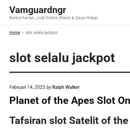
S
Vamguardngr
k
Berita Harian, Judi Online, Bisnis & Gaya Hidup
i
p
Home
slot selalu jackpot
t
o
c
slot selalu jackpot
o
n
t
e
Februari 14, 2023
by
Ralph Walker
n
Planet of the Apes Slot O
t
Tafsiran slot Satelit of th