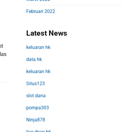
Februari 2022
Latest News
ot
keluaran hk
las
data hk
keluaran hk
Situs123
slot dana
pompa303
Ninja878
live draw hk