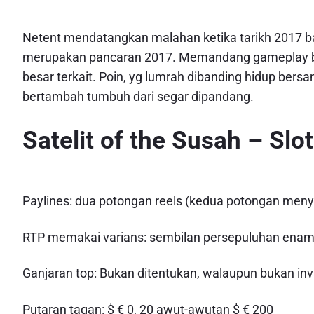
Netent mendatangkan malahan ketika tarikh 2017 bah
merupakan pancaran 2017. Memandang gameplay be
besar terkait. Poin, yg lumrah dibanding hidup bersam
bertambah tumbuh dari segar dipandang.
Satelit of the Susah – Sl
Paylines: dua potongan reels (kedua potongan menyi
RTP memakai varians: sembilan persepuluhan ena
Ganjaran top: Bukan ditentukan, walaupun bukan inva
Putaran tagan: $ € 0, 20 awut-awutan $ € 200