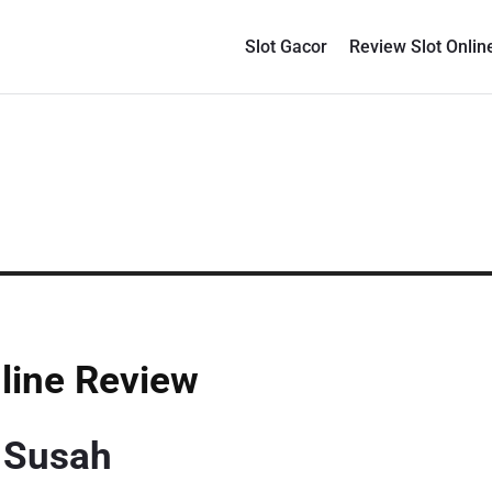
Slot Gacor
Review Slot Onlin
nline Review
e Susah