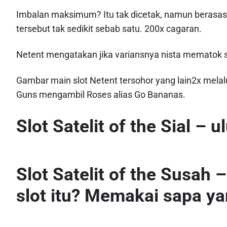
Imbalan maksimum? Itu tak dicetak, namun berasas 
tersebut tak sedikit sebab satu. 200x cagaran.
Netent mengatakan jika variansnya nista mematok
Gambar main slot Netent tersohor yang lain2x melalui
Guns mengambil Roses alias Go Bananas.
Slot Satelit of the Sial – u
Slot Satelit of the Susah
slot itu? Memakai sapa y