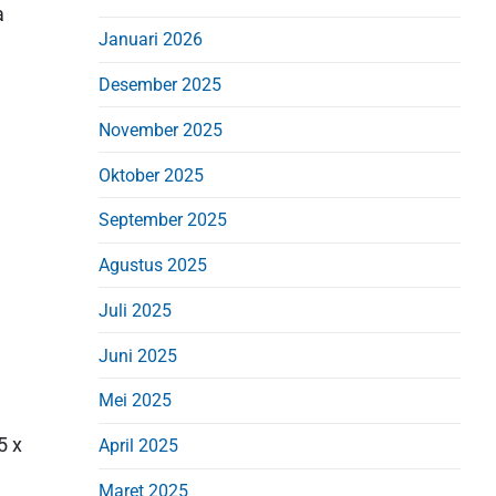
a
Januari 2026
Desember 2025
November 2025
Oktober 2025
September 2025
Agustus 2025
Juli 2025
Juni 2025
Mei 2025
5 x
April 2025
Maret 2025