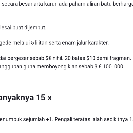
 secara besar arta karun ada paham aliran batu berharg
esai buat dijemput.
e melalui 5 lilitan serta enam jalur karakter.
ndai bergeser sebab $€ nihil. 20 batas $10 demi fragmen.
sanggupan guna memboyong kian sebab $ € 100. 000.
anyaknya 15 x
menumpuk sejumlah +1. Pengali teratas ialah sedikitnya 1