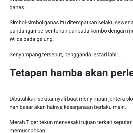
ganas.
Simbol-simbol ganas itu ditempatkan selaku sewe
pandangan bersentuhan daripada kombo dengan mu
Wilds pada gelung.
Senyampang tersebut, pengganda lestari lahir…
Tetapan hamba akan perle
Dibutuhkan sekitar nyali buat menyimpan jentera sl
nan besar akan halnya kesarjanaan berlaku main.
Merah Tiger tekun menyesaki tujuan terkait seputar e
memusnahkan.