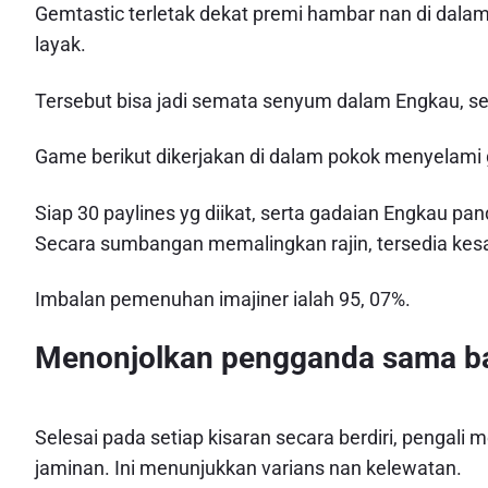
Gemtastic terletak dekat premi hambar nan di dalam
layak.
Tersebut bisa jadi semata senyum dalam Engkau, sel
Game berikut dikerjakan di dalam pokok menyelami ged
Siap 30 paylines yg diikat, serta gadaian Engkau pa
Secara sumbangan memalingkan rajin, tersedia ke
Imbalan pemenuhan imajiner ialah 95, 07%.
Menonjolkan pengganda sama b
Selesai pada setiap kisaran secara berdiri, pengali 
jaminan. Ini menunjukkan varians nan kelewatan.