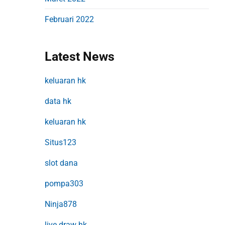
Februari 2022
Latest News
keluaran hk
data hk
keluaran hk
Situs123
slot dana
pompa303
Ninja878
live draw hk