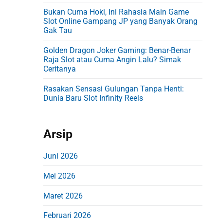
d
Bukan Cuma Hoki, Ini Rahasia Main Game
e
Slot Online Gampang JP yang Banyak Orang
Gak Tau
b
a
Golden Dragon Joker Gaming: Benar-Benar
Raja Slot atau Cuma Angin Lalu? Simak
r
Ceritanya
Rasakan Sensasi Gulungan Tanpa Henti:
Dunia Baru Slot Infinity Reels
Arsip
Juni 2026
Mei 2026
Maret 2026
Februari 2026