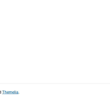
d
Themelia
.