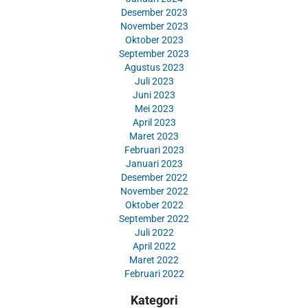
Desember 2023
November 2023
Oktober 2023
September 2023
Agustus 2023
Juli 2023
Juni 2023
Mei 2023
April 2023
Maret 2023
Februari 2023
Januari 2023
Desember 2022
November 2022
Oktober 2022
September 2022
Juli 2022
April 2022
Maret 2022
Februari 2022
Kategori