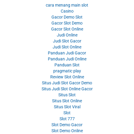
cara menang main slot
Casino
Gacor Demo Slot
Gacor Slot Demo
Gacor Slot Online
Judi Online
Judi Slot Gacor
Judi Slot Online
Panduan Judi Gacor
Panduan Judi Online
Panduan Slot
pragmatic play
Review Slot Online
Situs Judi Slot Gacor Demo
Situs Judi Slot Online Gacor
Situs Slot
Situs Slot Online
Situs Slot Viral
Slot
Slot 777
Slot Demo Gacor
Slot Demo Online