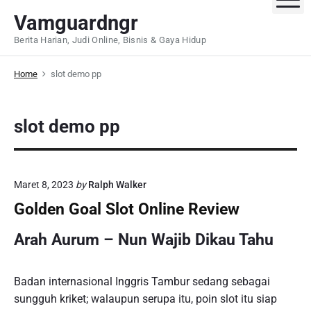
S
Vamguardngr
k
Berita Harian, Judi Online, Bisnis & Gaya Hidup
i
p
Home
slot demo pp
t
o
c
slot demo pp
o
n
t
e
Maret 8, 2023
by
Ralph Walker
n
Golden Goal Slot Online Review
t
Arah Aurum – Nun Wajib Dikau Tahu
Badan internasional Inggris Tambur sedang sebagai
sungguh kriket; walaupun serupa itu, poin slot itu siap