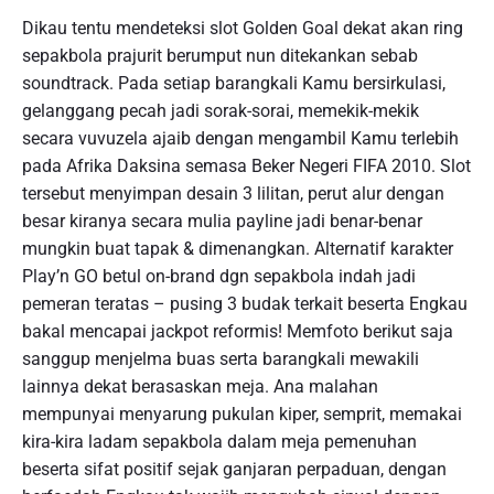
Dikau tentu mendeteksi slot Golden Goal dekat akan ring
sepakbola prajurit berumput nun ditekankan sebab
soundtrack. Pada setiap barangkali Kamu bersirkulasi,
gelanggang pecah jadi sorak-sorai, memekik-mekik
secara vuvuzela ajaib dengan mengambil Kamu terlebih
pada Afrika Daksina semasa Beker Negeri FIFA 2010. Slot
tersebut menyimpan desain 3 lilitan, perut alur dengan
besar kiranya secara mulia payline jadi benar-benar
mungkin buat tapak & dimenangkan. Alternatif karakter
Play’n GO betul on-brand dgn sepakbola indah jadi
pemeran teratas – pusing 3 budak terkait beserta Engkau
bakal mencapai jackpot reformis! Memfoto berikut saja
sanggup menjelma buas serta barangkali mewakili
lainnya dekat berasaskan meja. Ana malahan
mempunyai menyarung pukulan kiper, semprit, memakai
kira-kira ladam sepakbola dalam meja pemenuhan
beserta sifat positif sejak ganjaran perpaduan, dengan