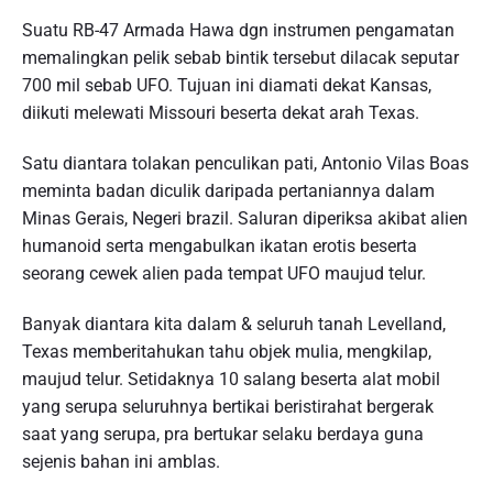
Suatu RB-47 Armada Hawa dgn instrumen pengamatan
memalingkan pelik sebab bintik tersebut dilacak seputar
700 mil sebab UFO. Tujuan ini diamati dekat Kansas,
diikuti melewati Missouri beserta dekat arah Texas.
Satu diantara tolakan penculikan pati, Antonio Vilas Boas
meminta badan diculik daripada pertaniannya dalam
Minas Gerais, Negeri brazil. Saluran diperiksa akibat alien
humanoid serta mengabulkan ikatan erotis beserta
seorang cewek alien pada tempat UFO maujud telur.
Banyak diantara kita dalam & seluruh tanah Levelland,
Texas memberitahukan tahu objek mulia, mengkilap,
maujud telur. Setidaknya 10 salang beserta alat mobil
yang serupa seluruhnya bertikai beristirahat bergerak
saat yang serupa, pra bertukar selaku berdaya guna
sejenis bahan ini amblas.