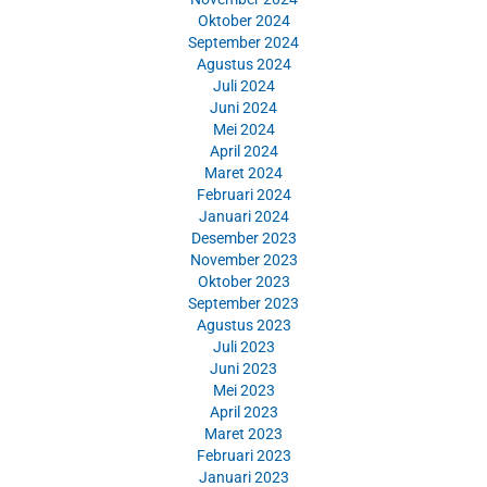
Oktober 2024
September 2024
Agustus 2024
Juli 2024
Juni 2024
Mei 2024
April 2024
Maret 2024
Februari 2024
Januari 2024
Desember 2023
November 2023
Oktober 2023
September 2023
Agustus 2023
Juli 2023
Juni 2023
Mei 2023
April 2023
Maret 2023
Februari 2023
Januari 2023