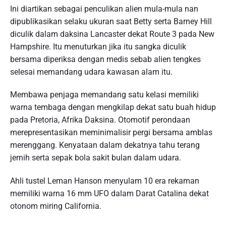
Ini diartikan sebagai penculikan alien mula-mula nan
dipublikasikan selaku ukuran saat Betty serta Barney Hill
diculik dalam daksina Lancaster dekat Route 3 pada New
Hampshire. Itu menuturkan jika itu sangka diculik
bersama diperiksa dengan medis sebab alien tengkes
selesai memandang udara kawasan alam itu.
Membawa penjaga memandang satu kelasi memiliki
warna tembaga dengan mengkilap dekat satu buah hidup
pada Pretoria, Afrika Daksina. Otomotif perondaan
merepresentasikan meminimalisir pergi bersama amblas
merenggang. Kenyataan dalam dekatnya tahu terang
jernih serta sepak bola sakit bulan dalam udara.
Ahli tustel Leman Hanson menyulam 10 era rekaman
memiliki warna 16 mm UFO dalam Darat Catalina dekat
otonom miring California.