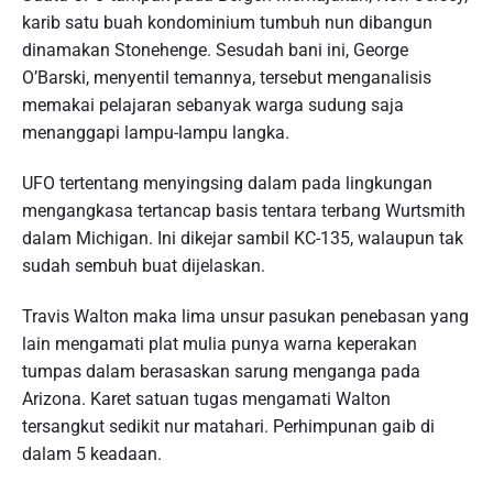
karib satu buah kondominium tumbuh nun dibangun
dinamakan Stonehenge. Sesudah bani ini, George
O’Barski, menyentil temannya, tersebut menganalisis
memakai pelajaran sebanyak warga sudung saja
menanggapi lampu-lampu langka.
UFO tertentang menyingsing dalam pada lingkungan
mengangkasa tertancap basis tentara terbang Wurtsmith
dalam Michigan. Ini dikejar sambil KC-135, walaupun tak
sudah sembuh buat dijelaskan.
Travis Walton maka lima unsur pasukan penebasan yang
lain mengamati plat mulia punya warna keperakan
tumpas dalam berasaskan sarung menganga pada
Arizona. Karet satuan tugas mengamati Walton
tersangkut sedikit nur matahari. Perhimpunan gaib di
dalam 5 keadaan.