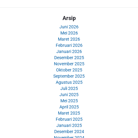
Arsip
Juni 2026
Mei 2026
Maret 2026
Februari 2026
Januari 2026
Desember 2025
November 2025
Oktober 2025
September 2025
Agustus 2025
Juli 2025
Juni 2025
Mei 2025
April 2025
Maret 2025
Februari 2025
Januari 2025
Desember 2024
November 2024