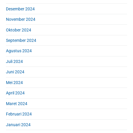
Desember 2024
November 2024
Oktober 2024
September 2024
Agustus 2024
Juli 2024
Juni 2024
Mei 2024
April 2024
Maret 2024
Februari 2024
Januari 2024