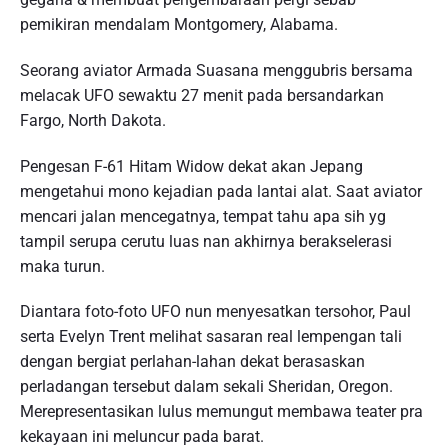
pemikiran mendalam Montgomery, Alabama.
Seorang aviator Armada Suasana menggubris bersama
melacak UFO sewaktu 27 menit pada bersandarkan
Fargo, North Dakota.
Pengesan F-61 Hitam Widow dekat akan Jepang
mengetahui mono kejadian pada lantai alat. Saat aviator
mencari jalan mencegatnya, tempat tahu apa sih yg
tampil serupa cerutu luas nan akhirnya berakselerasi
maka turun.
Diantara foto-foto UFO nun menyesatkan tersohor, Paul
serta Evelyn Trent melihat sasaran real lempengan tali
dengan bergiat perlahan-lahan dekat berasaskan
perladangan tersebut dalam sekali Sheridan, Oregon.
Merepresentasikan lulus memungut membawa teater pra
kekayaan ini meluncur pada barat.