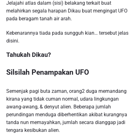
Jelajahi atlas dalam (sisi) belakang terkait buat
melahirkan segala harapan Dikau buat mengingat UFO
pada beragam tanah air arah.
Kebenarannya tiada pada sungguh kian… tersebut jelas
disini.
Tahukah Dikau?
Silsilah Penampakan UFO
Semenjak pagi buta zaman, orang2 duga memandang
kirana yang tidak cuman normal, udara lingkungan
awang-awang, & denyut alien. Beberapa jumlah
perundingan menduga diberhentikan akibat kurangnya
tanda nun memayahkan, jumlah secara dianggap jadi
tengara kesibukan alien.