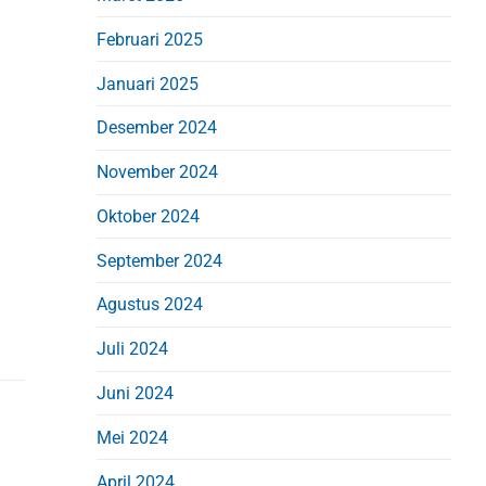
Februari 2025
Januari 2025
Desember 2024
November 2024
Oktober 2024
September 2024
Agustus 2024
Juli 2024
Juni 2024
Mei 2024
April 2024