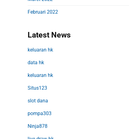
Februari 2022
Latest News
keluaran hk
data hk
keluaran hk
Situs123
slot dana
pompa303
Ninja878
live draw hk