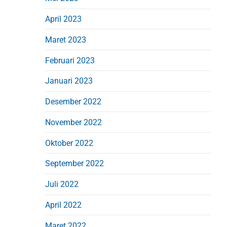
April 2023
Maret 2023
Februari 2023
Januari 2023
Desember 2022
November 2022
Oktober 2022
September 2022
Juli 2022
April 2022
Maret 2022