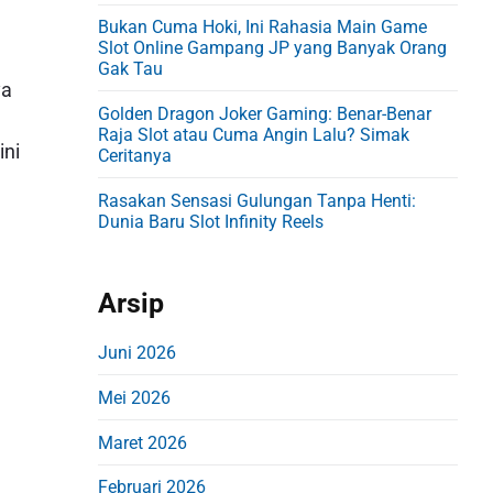
d
Bukan Cuma Hoki, Ini Rahasia Main Game
e
Slot Online Gampang JP yang Banyak Orang
Gak Tau
b
ya
a
Golden Dragon Joker Gaming: Benar-Benar
Raja Slot atau Cuma Angin Lalu? Simak
r
ini
Ceritanya
Rasakan Sensasi Gulungan Tanpa Henti:
Dunia Baru Slot Infinity Reels
Arsip
Juni 2026
Mei 2026
Maret 2026
Februari 2026