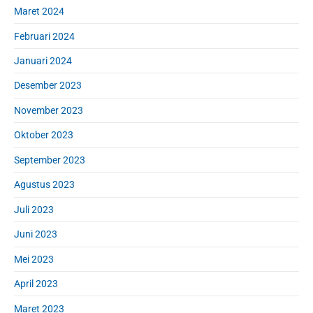
Maret 2024
Februari 2024
Januari 2024
Desember 2023
November 2023
Oktober 2023
September 2023
Agustus 2023
Juli 2023
Juni 2023
Mei 2023
April 2023
Maret 2023