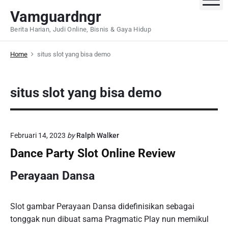
S
Vamguardngr
k
Berita Harian, Judi Online, Bisnis & Gaya Hidup
i
p
Home
situs slot yang bisa demo
t
o
c
situs slot yang bisa demo
o
n
t
e
Februari 14, 2023
by
Ralph Walker
n
Dance Party Slot Online Review
t
Perayaan Dansa
Slot gambar Perayaan Dansa didefinisikan sebagai
tonggak nun dibuat sama Pragmatic Play nun memikul