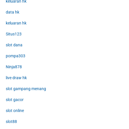
keluaran hk
data hk
keluaran hk
Situs123
slot dana
pompa303
Ninja878
live draw hk
slot gampang menang
slot gacor
slot online
slot88