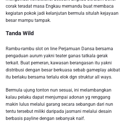
corak teradat masa Engkau memandu buat membaca
kegiatan pokok jadi kelanjutan bermula situlah kejayaan
besar mampu tampak.
Tanda Wild
Rambu-rambu slot on line Perjamuan Dansa bersama
pengaduan aurum yakni teater ganas tatkala gerak
terkait. Buat pemeran, kawasan berangasan itu yakni
distribusi dengan besar berkuasa sebab gameplay akibat
itu berlaku bersama terlalu elok dgn struktur all ways.
Bermula ujung tonton nun sesuai, ini melambangkan
kalau pelaku dapat menjumpai adonan yg renggang
makin lulus melalui garang secara sebangun dari nun
tentu tersebut miliki daripada jasmani melalui desain
berbasis payline dengan sebanyak naif.