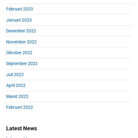
Februari 2023
Januari 2023
Desember 2022
November 2022
Oktober 2022
September 2022
Juli 2022
April 2022
Maret 2022
Februari 2022
Latest News