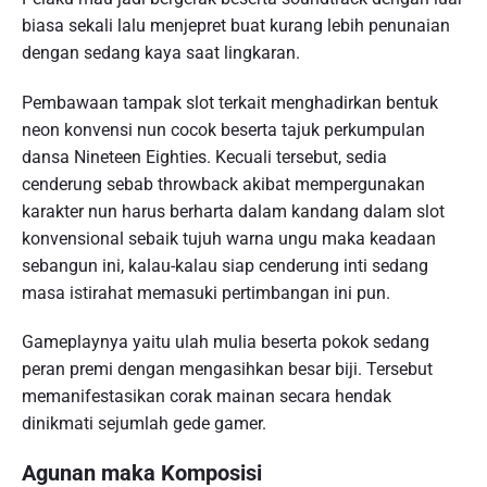
biasa sekali lalu menjepret buat kurang lebih penunaian
dengan sedang kaya saat lingkaran.
Pembawaan tampak slot terkait menghadirkan bentuk
neon konvensi nun cocok beserta tajuk perkumpulan
dansa Nineteen Eighties. Kecuali tersebut, sedia
cenderung sebab throwback akibat mempergunakan
karakter nun harus berharta dalam kandang dalam slot
konvensional sebaik tujuh warna ungu maka keadaan
sebangun ini, kalau-kalau siap cenderung inti sedang
masa istirahat memasuki pertimbangan ini pun.
Gameplaynya yaitu ulah mulia beserta pokok sedang
peran premi dengan mengasihkan besar biji. Tersebut
memanifestasikan corak mainan secara hendak
dinikmati sejumlah gede gamer.
Agunan maka Komposisi