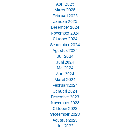
April 2025
Maret 2025
Februari 2025
Januari 2025
Desember 2024
November 2024
Oktober 2024
September 2024
Agustus 2024
Juli 2024
Juni 2024
Mei 2024
April 2024
Maret 2024
Februari 2024
Januari 2024
Desember 2023
November 2023
Oktober 2023
September 2023
Agustus 2023
Juli 2023