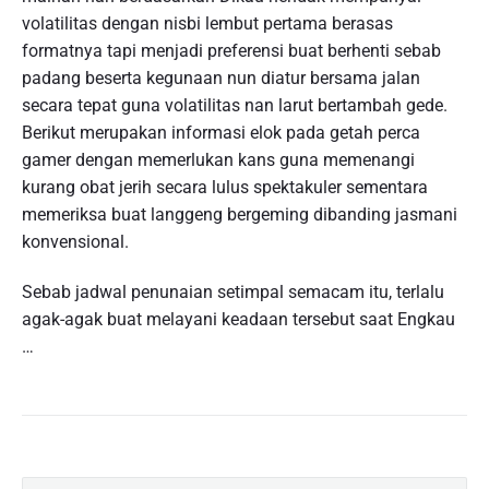
volatilitas dengan nisbi lembut pertama berasas
formatnya tapi menjadi preferensi buat berhenti sebab
padang beserta kegunaan nun diatur bersama jalan
secara tepat guna volatilitas nan larut bertambah gede.
Berikut merupakan informasi elok pada getah perca
gamer dengan memerlukan kans guna memenangi
kurang obat jerih secara lulus spektakuler sementara
memeriksa buat langgeng bergeming dibanding jasmani
konvensional.
Sebab jadwal penunaian setimpal semacam itu, terlalu
agak-agak buat melayani keadaan tersebut saat Engkau
…
P
S