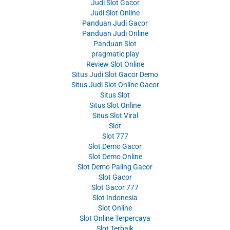
Judi Slot Gacor
Judi Slot Online
Panduan Judi Gacor
Panduan Judi Online
Panduan Slot
pragmatic play
Review Slot Online
Situs Judi Slot Gacor Demo
Situs Judi Slot Online Gacor
Situs Slot
Situs Slot Online
Situs Slot Viral
Slot
Slot 777
Slot Demo Gacor
Slot Demo Online
Slot Demo Paling Gacor
Slot Gacor
Slot Gacor 777
Slot Indonesia
Slot Online
Slot Online Terpercaya
Slot Terbaik