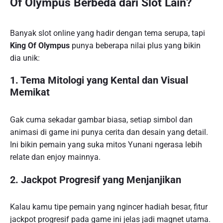
Of Olympus Berbeda dari Slot Lain?
Banyak slot online yang hadir dengan tema serupa, tapi
King Of Olympus
punya beberapa nilai plus yang bikin
dia unik:
1. Tema Mitologi yang Kental dan Visual
Memikat
Gak cuma sekadar gambar biasa, setiap simbol dan
animasi di game ini punya cerita dan desain yang detail.
Ini bikin pemain yang suka mitos Yunani ngerasa lebih
relate dan enjoy mainnya.
2. Jackpot Progresif yang Menjanjikan
Kalau kamu tipe pemain yang ngincer hadiah besar, fitur
jackpot progresif pada game ini jelas jadi magnet utama.