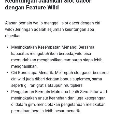
Keuntungan Jalankan Slot Gacor
dengan Feature Wild
Alasan pemain wajib menggali slot gacor dengan ciri
wild?Beriringan adalah sejumlah keuntungan apa
diberikan:
Meningkatkan Kesempatan Menang: Bersama
kapasitas mengubah ikon berbeda, wild bisa
memudahkan menghasilkan campuran siapa lebih
menghasilkan.
Ciri Bonus apa Menarik: Melimpah slot gacor bersama
ciri wild juga diberi dengan bonus suplemen, sama
seperti giliran gratis ataupun multipliers.
Pengalaman Bermain-Main apa Lebih Seru: Fitur wild
meningkatkan unsur keanehan dan juga ketegangan
di dalam gim, menciptakan pengetahuan melakukan
permainan beralih lebih besar menarik.