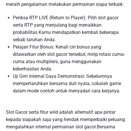
meraih pengalaman melakukan permainan siapa terbaik:
Periksa RTP LIVE (Return to Player): Pilih slot gacor
serta RTP yang menjulang bagi menaikkan
probabilitas Kamu mendapatkan kembali beberapa
sebab taruhan Anda.
Pelajari Fitur Bonus: Kenali ciri bonus yang
ditawarkan oleh slot gacor tersebut, mirip rotasi cuma-
cuma atau multipliers, guna menggunakan
keberhasilan Anda.
Uji Gim internal Gaya Demonstrasi: Sebelumnya
mempertaruhkan bersama duit nyata, cobalah game
dalam mode contoh untuk menyadari cara kerjanya.
Slot Gacor serta fitur wild adalah alternatif apa pintar
kepada siapakah saja yang hendak memperbaiki peluang
mengalahkan internal permainan slot gacor.Bersama