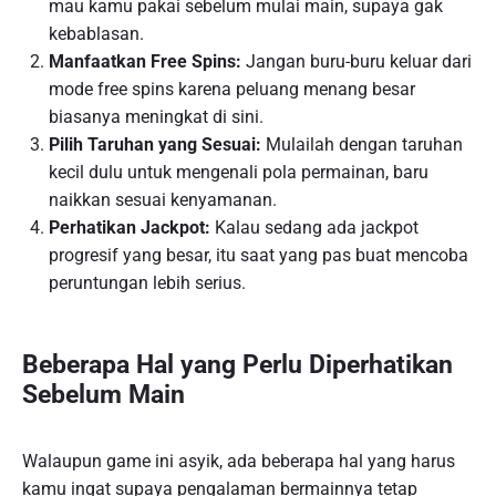
mau kamu pakai sebelum mulai main, supaya gak
kebablasan.
Manfaatkan Free Spins:
Jangan buru-buru keluar dari
mode free spins karena peluang menang besar
biasanya meningkat di sini.
Pilih Taruhan yang Sesuai:
Mulailah dengan taruhan
kecil dulu untuk mengenali pola permainan, baru
naikkan sesuai kenyamanan.
Perhatikan Jackpot:
Kalau sedang ada jackpot
progresif yang besar, itu saat yang pas buat mencoba
peruntungan lebih serius.
Beberapa Hal yang Perlu Diperhatikan
Sebelum Main
Walaupun game ini asyik, ada beberapa hal yang harus
kamu ingat supaya pengalaman bermainnya tetap