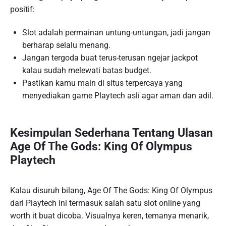
positif:
Slot adalah permainan untung-untungan, jadi jangan
berharap selalu menang.
Jangan tergoda buat terus-terusan ngejar jackpot
kalau sudah melewati batas budget.
Pastikan kamu main di situs terpercaya yang
menyediakan game Playtech asli agar aman dan adil.
Kesimpulan Sederhana Tentang Ulasan
Age Of The Gods: King Of Olympus
Playtech
Kalau disuruh bilang, Age Of The Gods: King Of Olympus
dari Playtech ini termasuk salah satu slot online yang
worth it buat dicoba. Visualnya keren, temanya menarik,