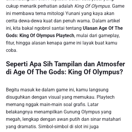
cukup menarik perhatian adalah
King Of Olympus
. Game
ini membawa tema mitologi Yunani yang kaya akan
cerita dewa-dewa kuat dan penuh warna. Dalam artikel
ini, kita bakal ngobrol santai tentang
Ulasan Age Of The
Gods: King Of Olympus Playtech
, mulai dari gameplay,
fitur, hingga alasan kenapa game ini layak buat kamu
coba.
Seperti Apa Sih Tampilan dan Atmosfer
di Age Of The Gods: King Of Olympus?
Begitu masuk ke dalam game ini, kamu langsung
disuguhkan dengan visual yang memukau. Playtech
memang nggak main-main soal grafis. Latar
belakangnya menampilkan Gunung Olympus yang
megah, lengkap dengan awan putih dan sinar matahari
yang dramatis. Simbol-simbol di slot ini juga