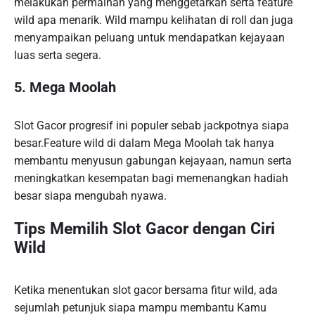
melakukan permainan yang menggetarkan serta feature
wild apa menarik. Wild mampu kelihatan di roll dan juga
menyampaikan peluang untuk mendapatkan kejayaan
luas serta segera.
5. Mega Moolah
Slot Gacor progresif ini populer sebab jackpotnya siapa
besar.Feature wild di dalam Mega Moolah tak hanya
membantu menyusun gabungan kejayaan, namun serta
meningkatkan kesempatan bagi memenangkan hadiah
besar siapa mengubah nyawa.
Tips Memilih Slot Gacor dengan Ciri
Wild
Ketika menentukan slot gacor bersama fitur wild, ada
sejumlah petunjuk siapa mampu membantu Kamu