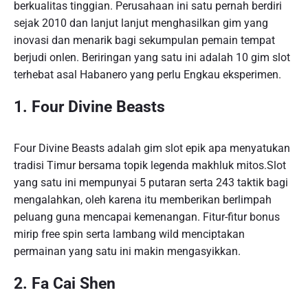
berkualitas tinggian. Perusahaan ini satu pernah berdiri
sejak 2010 dan lanjut lanjut menghasilkan gim yang
inovasi dan menarik bagi sekumpulan pemain tempat
berjudi onlen. Beriringan yang satu ini adalah 10 gim slot
terhebat asal Habanero yang perlu Engkau eksperimen.
1. Four Divine Beasts
Four Divine Beasts adalah gim slot epik apa menyatukan
tradisi Timur bersama topik legenda makhluk mitos.Slot
yang satu ini mempunyai 5 putaran serta 243 taktik bagi
mengalahkan, oleh karena itu memberikan berlimpah
peluang guna mencapai kemenangan. Fitur-fitur bonus
mirip free spin serta lambang wild menciptakan
permainan yang satu ini makin mengasyikkan.
2. Fa Cai Shen