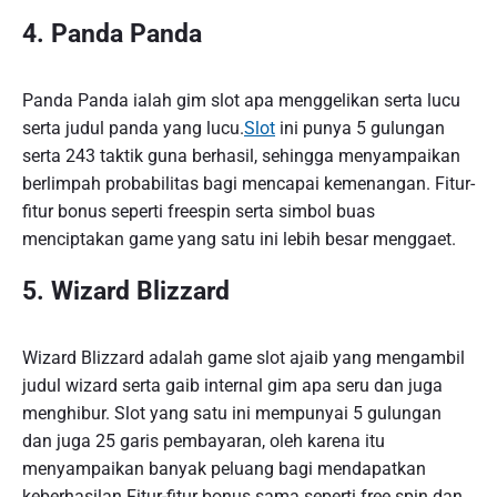
4. Panda Panda
Panda Panda ialah gim slot apa menggelikan serta lucu
serta judul panda yang lucu.
Slot
ini punya 5 gulungan
serta 243 taktik guna berhasil, sehingga menyampaikan
berlimpah probabilitas bagi mencapai kemenangan. Fitur-
fitur bonus seperti freespin serta simbol buas
menciptakan game yang satu ini lebih besar menggaet.
5. Wizard Blizzard
Wizard Blizzard adalah game slot ajaib yang mengambil
judul wizard serta gaib internal gim apa seru dan juga
menghibur. Slot yang satu ini mempunyai 5 gulungan
dan juga 25 garis pembayaran, oleh karena itu
menyampaikan banyak peluang bagi mendapatkan
keberhasilan.Fitur-fitur bonus sama seperti free spin dan