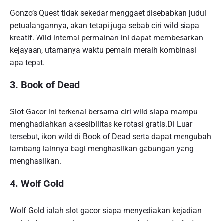
Gonzo’s Quest tidak sekedar menggaet disebabkan judul
petualangannya, akan tetapi juga sebab ciri wild siapa
kreatif. Wild internal permainan ini dapat membesarkan
kejayaan, utamanya waktu pemain meraih kombinasi
apa tepat.
3. Book of Dead
Slot Gacor ini terkenal bersama ciri wild siapa mampu
menghadiahkan aksesibilitas ke rotasi gratis.Di Luar
tersebut, ikon wild di Book of Dead serta dapat mengubah
lambang lainnya bagi menghasilkan gabungan yang
menghasilkan.
4. Wolf Gold
Wolf Gold ialah slot gacor siapa menyediakan kejadian