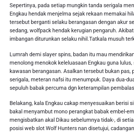
Sepertinya, pada setiap mungkin tanda serigala me
Engkau hendak menjelma sejak rekaan memakai hilan
tersebut berganti selaku berangasan dengan akur s
sedang, wolfpack hendak kerugian pengaruh. Akib
imbangan diturunkan selaku nihil.Tatkala musuh terk
Lumrah demi slayer spins, badan itu mau mendirika
menolong menokok keleluasaan Engkau guna lulus, s
kawasan berangasan. Asalkan tersebut bukan pas,
serigala, meteran nafsi itu menumpuk. Daya dua-
sepuluh babak percuma dgn keterampilan pembalasa
Belakang, kala Engkau cakap menyesuaikan berisi si
bakal menyambut mono perangkat babak embel-embel
mengisbatkan akal Dikau sebelumnya tidak-, di set
posisi web slot Wolf Hunters nan disetujui, cadanga