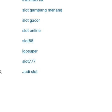
slot gampang menang
slot gacor
slot online
slot88
lgosuper
slot777
Judi slot
,