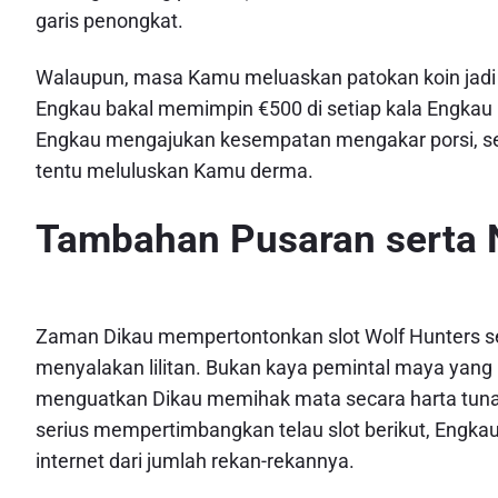
garis penongkat.
Walaupun, masa Kamu meluaskan patokan koin jadi s
Engkau bakal memimpin €500 di setiap kala Engkau
Engkau mengajukan kesempatan mengakar porsi, se
tentu meluluskan Kamu derma.
Tambahan Pusaran serta
Zaman Dikau mempertontonkan slot Wolf Hunters se
menyalakan lilitan. Bukan kaya pemintal maya yang l
menguatkan Dikau memihak mata secara harta tunai 
serius mempertimbangkan telau slot berikut, Engkau
internet dari jumlah rekan-rekannya.