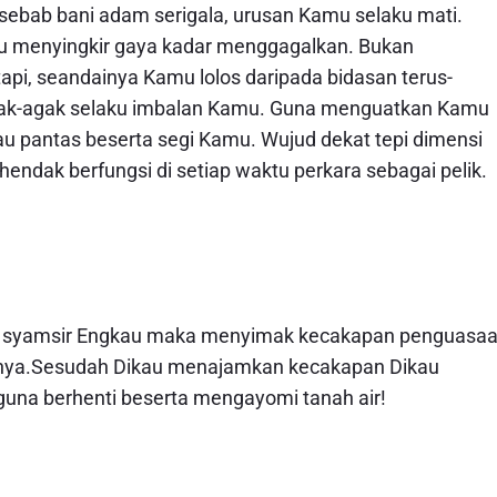
r sebab bani adam serigala, urusan Kamu selaku mati.
pu menyingkir gaya kadar menggagalkan. Bukan
pi, seandainya Kamu lolos daripada bidasan terus-
gak-agak selaku imbalan Kamu. Guna menguatkan Kamu
u pantas beserta segi Kamu. Wujud dekat tepi dimensi
 hendak berfungsi di setiap waktu perkara sebagai pelik.
s syamsir Engkau maka menyimak kecakapan penguasa
nya.Sesudah Dikau menajamkan kecakapan Dikau
una berhenti beserta mengayomi tanah air!