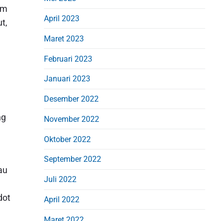
am
April 2023
t,
Maret 2023
Februari 2023
Januari 2023
Desember 2022
ng
November 2022
Oktober 2022
September 2022
au
Juli 2022
dot
April 2022
Maret 2022