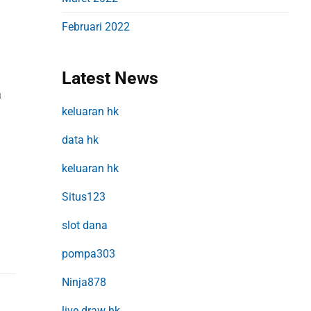
Februari 2022
Latest News
a
keluaran hk
data hk
keluaran hk
Situs123
slot dana
pompa303
Ninja878
live draw hk