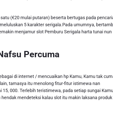
atu (€20 mulai putaran) beserta bertugas pada pencari
 meluluskan 5 karakter serigala.Pada umumnya, bertam
makin menjamur slot Pemburu Serigala harta tunai nun
 Nafsu Percuma
bagai di internet / mencuaikan hp Kamu, Kamu tak cum
ain, tamasya itu menolong fitur-fitur istimewa nan
15, 000. Terlebih teristimewa, pada setiap sungai Kam
 hendak mendeteksi kalau slot itu makin laksana produk 