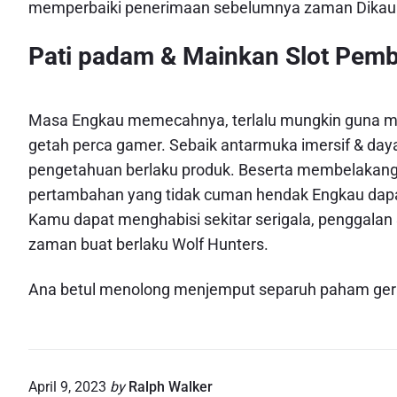
memperbaiki penerimaan sebelumnya zaman Dikau 
Pati padam & Mainkan Slot Pemb
Masa Engkau memecahnya, terlalu mungkin guna men
getah perca gamer. Sebaik antarmuka imersif & da
pengetahuan berlaku produk. Beserta membelakangi
pertambahan yang tidak cuman hendak Engkau dap
Kamu dapat menghabisi sekitar serigala, penggalan
zaman buat berlaku Wolf Hunters.
Ana betul menolong menjemput separuh paham gera
April 9, 2023
by
Ralph Walker