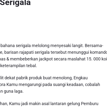
Serigala
 bahana serigala melolong menyesaki langit. Bersama-
e, barisan rajapati serigala tersebut menunggui komand
 & membeberkan jackpot secara maslahat 15. 000 koi
keterampilan tebal.
ulit dekat pabrik produk buat menolong, Engkau
 pra Kamu mengarungi pada suangi keadaan, cobalah
n guna laga.
han, Kamu jadi makin asal lantaran gelung Pemburu