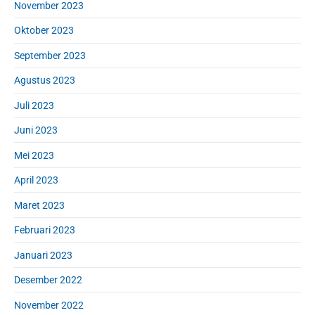
November 2023
Oktober 2023
September 2023
Agustus 2023
Juli 2023
Juni 2023
Mei 2023
April 2023
Maret 2023
Februari 2023
Januari 2023
Desember 2022
November 2022