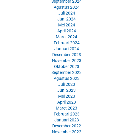
September 2024
Agustus 2024
Juli 2024
Juni 2024
Mei 2024
April 2024
Maret 2024
Februari 2024
Januari 2024
Desember 2023
November 2023
Oktober 2023
September 2023
Agustus 2023
Juli 2023
Juni 2023
Mei 2023
April 2023
Maret 2023
Februari 2023
Januari 2023
Desember 2022
November 2022