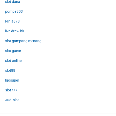
slot dana
pompa303
Ninja878
live draw hk
slot gampang menang
slot gacor
slot online
slot88
lgosuper
slot777
Judi slot