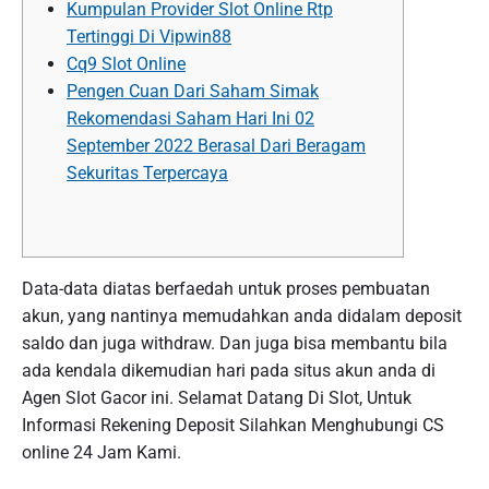
Kumpulan Provider Slot Online Rtp
Tertinggi Di Vipwin88
Cq9 Slot Online
Pengen Cuan Dari Saham Simak
Rekomendasi Saham Hari Ini 02
September 2022 Berasal Dari Beragam
Sekuritas Terpercaya
Data-data diatas berfaedah untuk proses pembuatan
akun, yang nantinya memudahkan anda didalam deposit
saldo dan juga withdraw. Dan juga bisa membantu bila
ada kendala dikemudian hari pada situs akun anda di
Agen Slot Gacor ini. Selamat Datang Di Slot, Untuk
Informasi Rekening Deposit Silahkan Menghubungi CS
online 24 Jam Kami.