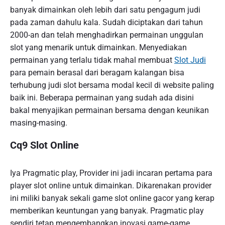
banyak dimainkan oleh lebih dari satu pengagum judi
pada zaman dahulu kala. Sudah diciptakan dari tahun
2000-an dan telah menghadirkan permainan unggulan
slot yang menarik untuk dimainkan. Menyediakan
permainan yang terlalu tidak mahal membuat
Slot Judi
para pemain berasal dari beragam kalangan bisa
terhubung judi slot bersama modal kecil di website paling
baik ini. Beberapa permainan yang sudah ada disini
bakal menyajikan permainan bersama dengan keunikan
masing-masing.
Cq9 Slot Online
Iya Pragmatic play, Provider ini jadi incaran pertama para
player slot online untuk dimainkan. Dikarenakan provider
ini miliki banyak sekali game slot online gacor yang kerap
memberikan keuntungan yang banyak. Pragmatic play
sendiri tetap mengembangkan inovasi game-game