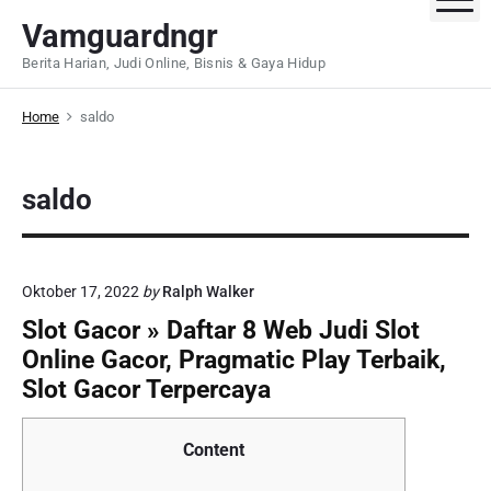
S
Vamguardngr
k
Berita Harian, Judi Online, Bisnis & Gaya Hidup
i
p
Home
saldo
t
o
c
saldo
o
n
t
e
Oktober 17, 2022
by
Ralph Walker
n
Slot Gacor » Daftar 8 Web Judi Slot
t
Online Gacor, Pragmatic Play Terbaik,
Slot Gacor Terpercaya
Content