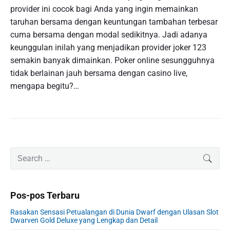
provider ini cocok bagi Anda yang ingin memainkan
taruhan bersama dengan keuntungan tambahan terbesar
cuma bersama dengan modal sedikitnya. Jadi adanya
keunggulan inilah yang menjadikan provider joker 123
semakin banyak dimainkan. Poker online sesungguhnya
tidak berlainan jauh bersama dengan casino live,
mengapa begitu?…
P
S
SEAR
r
e
i
a
m
r
Pos-pos Terbaru
a
c
r
h
Rasakan Sensasi Petualangan di Dunia Dwarf dengan Ulasan Slot
y
f
Dwarven Gold Deluxe yang Lengkap dan Detail
S