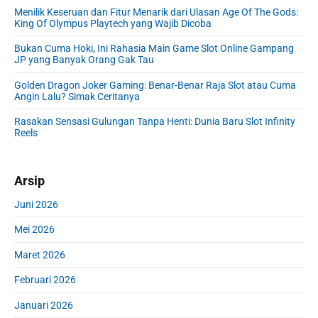
o
i
Menilik Keseruan dan Fitur Menarik dari Ulasan Age Of The Gods:
r
King Of Olympus Playtech yang Wajib Dicoba
d
:
e
Bukan Cuma Hoki, Ini Rahasia Main Game Slot Online Gampang
b
JP yang Banyak Orang Gak Tau
a
r
Golden Dragon Joker Gaming: Benar-Benar Raja Slot atau Cuma
Angin Lalu? Simak Ceritanya
Rasakan Sensasi Gulungan Tanpa Henti: Dunia Baru Slot Infinity
Reels
Arsip
Juni 2026
Mei 2026
Maret 2026
Februari 2026
Januari 2026