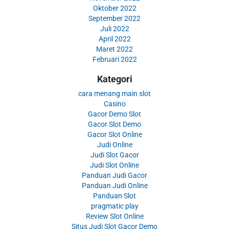
Oktober 2022
September 2022
Juli 2022
April 2022
Maret 2022
Februari 2022
Kategori
cara menang main slot
Casino
Gacor Demo Slot
Gacor Slot Demo
Gacor Slot Online
Judi Online
Judi Slot Gacor
Judi Slot Online
Panduan Judi Gacor
Panduan Judi Online
Panduan Slot
pragmatic play
Review Slot Online
Situs Judi Slot Gacor Demo