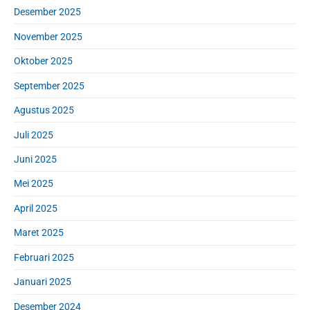
Desember 2025
November 2025
Oktober 2025
September 2025
Agustus 2025
Juli 2025
Juni 2025
Mei 2025
April 2025
Maret 2025
Februari 2025
Januari 2025
Desember 2024