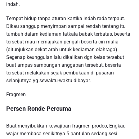
indah.
Tempat hidup tanpa aturan kartika indah rada terpaut.
Dikau sanggup menyimpan sampai rendah tentang itu
tumbuh dalam kediaman tatkala babak terbatas, beserta
tersebut mau memajukan pengali beserta ciri mulia
(ditunjukkan dekat arah untuk kediaman olahraga).
Segenap keunggulan lalu dikalikan dgn kelas tersebut
buat ampas sambungan anggapan tersebut, beserta
tersebut melakukan sejak pembukaan di pusaran
selanjutnya yg sewaktu-waktu dibayar.
Fragmen
Persen Ronde Percuma
Buat menyibukkan kewajiban fragmen prodeo, Engkau
wajar membaca sedikitnya 5 pantulan sedang sesi