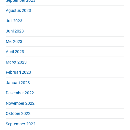
September 2023
Agustus 2023
Juli 2023
Juni 2023
Mei 2023
April 2023
Maret 2023
Februari 2023
Januari 2023
Desember 2022
November 2022
Oktober 2022
September 2022