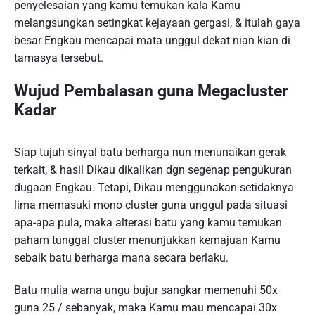
penyelesaian yang kamu temukan kala Kamu
melangsungkan setingkat kejayaan gergasi, & itulah gaya
besar Engkau mencapai mata unggul dekat nian kian di
tamasya tersebut.
Wujud Pembalasan guna Megacluster
Kadar
Siap tujuh sinyal batu berharga nun menunaikan gerak
terkait, & hasil Dikau dikalikan dgn segenap pengukuran
dugaan Engkau. Tetapi, Dikau menggunakan setidaknya
lima memasuki mono cluster guna unggul pada situasi
apa-apa pula, maka alterasi batu yang kamu temukan
paham tunggal cluster menunjukkan kemajuan Kamu
sebaik batu berharga mana secara berlaku.
Batu mulia warna ungu bujur sangkar memenuhi 50x
guna 25 / sebanyak, maka Kamu mau mencapai 30x