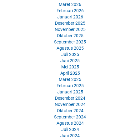
Maret 2026
Februari 2026
Januari 2026
Desember 2025
November 2025
Oktober 2025
September 2025
Agustus 2025
Juli 2025
Juni 2025
Mei 2025
April 2025
Maret 2025
Februari 2025
Januari 2025
Desember 2024
November 2024
Oktober 2024
September 2024
Agustus 2024
Juli 2024
Juni 2024