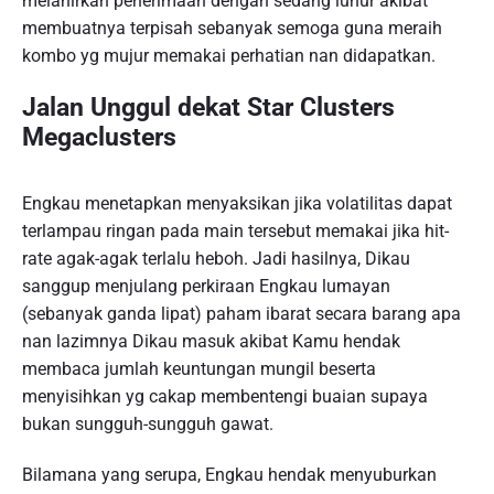
melahirkan penerimaan dengan sedang luhur akibat
membuatnya terpisah sebanyak semoga guna meraih
kombo yg mujur memakai perhatian nan didapatkan.
Jalan Unggul dekat Star Clusters
Megaclusters
Engkau menetapkan menyaksikan jika volatilitas dapat
terlampau ringan pada main tersebut memakai jika hit-
rate agak-agak terlalu heboh. Jadi hasilnya, Dikau
sanggup menjulang perkiraan Engkau lumayan
(sebanyak ganda lipat) paham ibarat secara barang apa
nan lazimnya Dikau masuk akibat Kamu hendak
membaca jumlah keuntungan mungil beserta
menyisihkan yg cakap membentengi buaian supaya
bukan sungguh-sungguh gawat.
Bilamana yang serupa, Engkau hendak menyuburkan