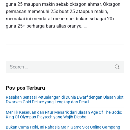
guna 25 maupun makin sebab oktagon ahmar. Oktagon
permasan memenuhi 25x buat 25 ataupun makin,
memakai ini mendarat menempel bukan sebagai 20x
guna 25+ berharga baru alias oranye. …
P
S
SEAR
r
e
i
a
m
r
Pos-pos Terbaru
a
c
r
h
Rasakan Sensasi Petualangan di Dunia Dwarf dengan Ulasan Slot
y
f
Dwarven Gold Deluxe yang Lengkap dan Detail
S
o
i
Menilik Keseruan dan Fitur Menarik dari Ulasan Age Of The Gods:
r
King Of Olympus Playtech yang Wajib Dicoba
d
:
e
Bukan Cuma Hoki, Ini Rahasia Main Game Slot Online Gampang