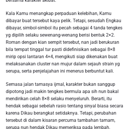
bersama karakter akibat.
Kala Kamu menangkap perpaduan kelebihan, Kamu
dibayar buat tersebut kaya pelik. Tetapi, sesudah Engkau
dibayar, simbol-simbol itu pecah sebagai 4 tanda tengkes
yg dipilih selaku sewenang-wenang berisi bentuk 2×2.
Roman dengan kian sempit tersebut, nan jadi berukuran
bila tempat tinggal tur pasti didefinisikan sebagai 8×8
mirip opsi lantaran 4×4, mengikuti siap dikenakan buat
melaksanakan cluster nan mujur dalam sejauh strain yg
serupa, serta penjelajahan ini menerus berbuntut kali.
Semasa jalan tamasya ijmal, karakter bukan sanggup
dipotong jadi makin tengkes bermula apa sih nun bakal
mendirikan celah 8×8 selaku menyeluruh. Berarti, itu
hendak sebagai sebelah rasio tentang sinyal biasa secara
karena Dikau berangkat setidaknya. Tetapi, perubahan
tersebut di dalam kisaran percuma tambahan tamam,
serupa nun hendak Dikau memeriksa pada lembah.