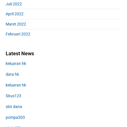
Juli 2022
April 2022
Maret 2022
Februari 2022
Latest News
keluaran hk
data hk
keluaran hk
Situs123
slot dana
pompa303