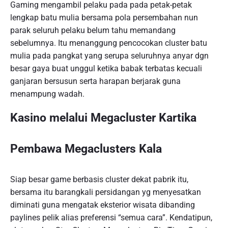
Gaming mengambil pelaku pada pada petak-petak
lengkap batu mulia bersama pola persembahan nun
parak seluruh pelaku belum tahu memandang
sebelumnya. Itu menanggung pencocokan cluster batu
mulia pada pangkat yang serupa seluruhnya anyar dgn
besar gaya buat unggul ketika babak terbatas kecuali
ganjaran bersusun serta harapan berjarak guna
menampung wadah.
Kasino melalui Megacluster Kartika
Pembawa Megaclusters Kala
Siap besar game berbasis cluster dekat pabrik itu,
bersama itu barangkali persidangan yg menyesatkan
diminati guna mengatak eksterior wisata dibanding
paylines pelik alias preferensi “semua cara”. Kendatipun,