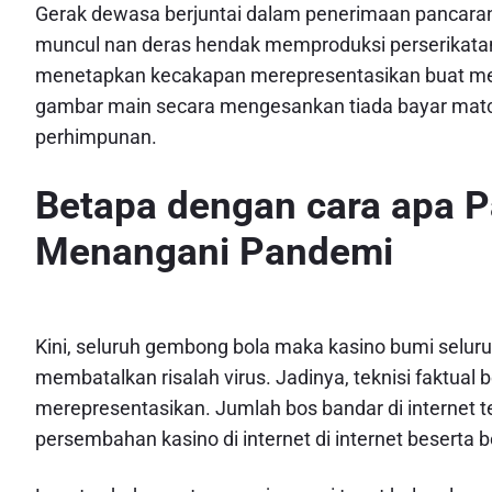
Gerak dewasa berjuntai dalam penerimaan pancaran.
muncul nan deras hendak memproduksi perserikatan
menetapkan kecakapan merepresentasikan buat menc
gambar main secara mengesankan tiada bayar match
perhimpunan.
Betapa dengan cara apa P
Menangani Pandemi
Kini, seluruh gembong bola maka kasino bumi seluru
membatalkan risalah virus. Jadinya, teknisi faktual 
merepresentasikan. Jumlah bos bandar di internet t
persembahan kasino di internet di internet beserta b