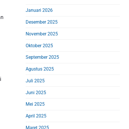
Januari 2026
an
Desember 2025
November 2025
Oktober 2025
September 2025
Agustus 2025
i
Juli 2025
Juni 2025
Mei 2025
April 2025
Maret 2025