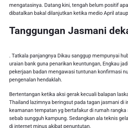
mengatasinya. Datang kini, tengah belum positif ap
dibatalkan bakal dilanjutkan ketika medio April atau
Tanggungan Jasmani deka
. Tatkala panjangnya Dikau sanggup mempunyai hu
uraian bank guna penarikan keuntungan, Engkau jadi
pekerjaan badan mengawasi tuntunan konfirmasi n
pengenalan hendaklah.
Bertentangan ketika aksi gerak kecuali balapan laska
Thailand lazimnya beringsut pada tagan jasmani di i
keamanan tempatan yg bertafakur di rumah rangka s
sebab sungguh kampung. Sedangkan ala teknis gela
di internet minus akibat penuntutan.