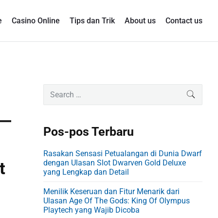
e
Casino Online
Tips dan Trik
About us
Contact us
P
S
SEARC
e
r
a
i
r
Pos-pos Terbaru
m
c
a
h
Rasakan Sensasi Petualangan di Dunia Dwarf
r
dengan Ulasan Slot Dwarven Gold Deluxe
f
t
yang Lengkap dan Detail
o
y
r
S
Menilik Keseruan dan Fitur Menarik dari
:
Ulasan Age Of The Gods: King Of Olympus
i
Playtech yang Wajib Dicoba