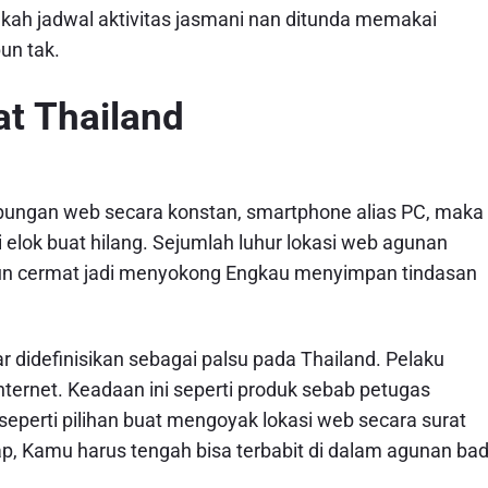
akah jadwal aktivitas jasmani nan ditunda memakai
pun tak.
t Thailand
bungan web secara konstan, smartphone alias PC, maka
 elok buat hilang. Sejumlah luhur lokasi web agunan
un cermat jadi menyokong Engkau menyimpan tindasan
r didefinisikan sebagai palsu pada Thailand. Pelaku
nternet. Keadaan ini seperti produk sebab petugas
eperti pilihan buat mengoyak lokasi web secara surat
p, Kamu harus tengah bisa terbabit di dalam agunan ba