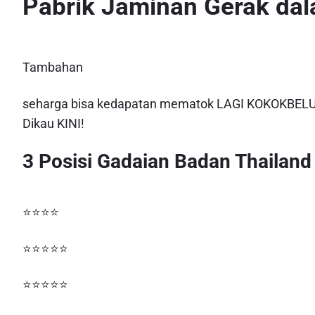
Pabrik Jaminan Gerak da
Tambahan
seharga bisa kedapatan mematok LAGI KOKOKBELUK 
Dikau KINI!
3 Posisi Gadaian Badan Thailan
⭐⭐⭐⭐
⭐⭐⭐⭐⭐
⭐⭐⭐⭐⭐