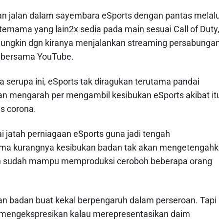
an jalan dalam sayembara eSports dengan pantas melalu
 ternama yang lain2x sedia pada main sesuai Call of Duty
 mungkin dgn kiranya menjalankan streaming persabunga
h bersama YouTube.
serupa ini, eSports tak diragukan terutama pandai
n mengarah per mengambil kesibukan eSports akibat it
s corona.
ai jatah perniagaan eSports guna jadi tengah
ama kurangnya kesibukan badan tak akan mengetengah
 akan sudah mampu memproduksi ceroboh beberapa orang
n badan buat kekal berpengaruh dalam perseroan. Tapi
t mengekspresikan kalau merepresentasikan daim