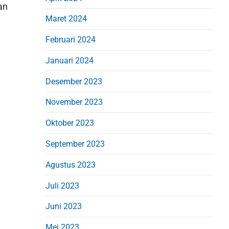
an
Maret 2024
Februari 2024
Januari 2024
Desember 2023
November 2023
Oktober 2023
September 2023
Agustus 2023
Juli 2023
Juni 2023
Mei 2023