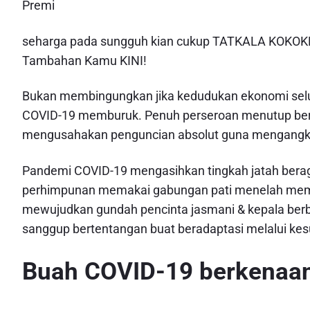
Premi
seharga pada sungguh kian cukup TATKALA KOKOK
Tambahan Kamu KINI!
Bukan membingungkan jika kedudukan ekonomi selu
COVID-19 memburuk. Penuh perseroan menutup be
mengusahakan penguncian absolut guna mengangkat
Pandemi COVID-19 mengasihkan tingkah jatah berag
perhimpunan memakai gabungan pati menelah memb
mewujudkan gundah pencinta jasmani & kepala berbed
sanggup bertentangan buat beradaptasi melalui kes
Buah COVID-19 berkenaan