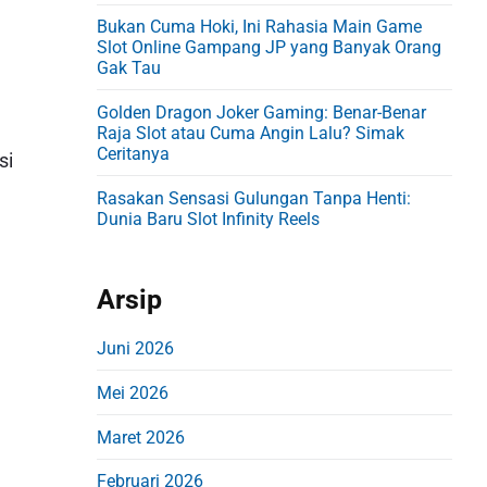
d
Bukan Cuma Hoki, Ini Rahasia Main Game
e
Slot Online Gampang JP yang Banyak Orang
Gak Tau
b
a
Golden Dragon Joker Gaming: Benar-Benar
Raja Slot atau Cuma Angin Lalu? Simak
r
Ceritanya
si
Rasakan Sensasi Gulungan Tanpa Henti:
Dunia Baru Slot Infinity Reels
Arsip
Juni 2026
Mei 2026
Maret 2026
Februari 2026