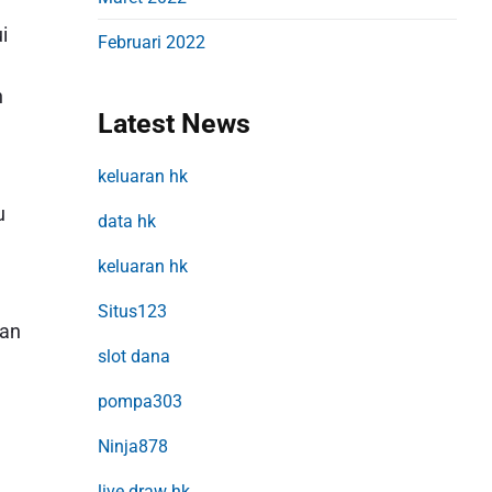
i
Februari 2022
,
n
Latest News
keluaran hk
u
data hk
keluaran hk
Situs123
kan
slot dana
pompa303
Ninja878
live draw hk