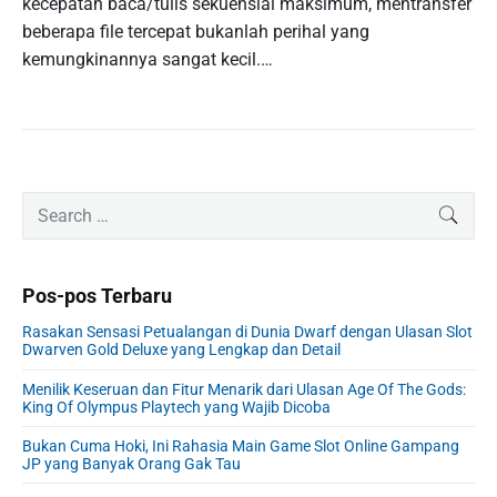
kecepatan baca/tulis sekuensial maksimum, mentransfer
beberapa file tercepat bukanlah perihal yang
kemungkinannya sangat kecil.…
P
S
SEAR
r
e
i
a
m
r
Pos-pos Terbaru
a
c
r
h
Rasakan Sensasi Petualangan di Dunia Dwarf dengan Ulasan Slot
y
f
Dwarven Gold Deluxe yang Lengkap dan Detail
S
o
i
Menilik Keseruan dan Fitur Menarik dari Ulasan Age Of The Gods:
r
King Of Olympus Playtech yang Wajib Dicoba
d
:
e
Bukan Cuma Hoki, Ini Rahasia Main Game Slot Online Gampang
b
JP yang Banyak Orang Gak Tau
a