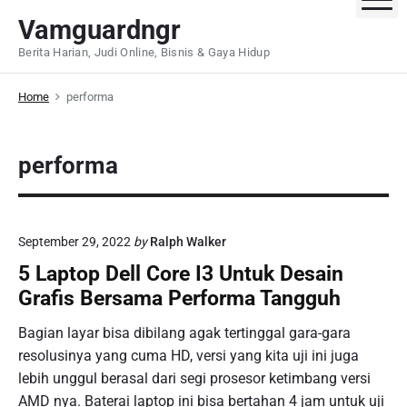
S
Vamguardngr
k
Berita Harian, Judi Online, Bisnis & Gaya Hidup
i
p
Home
performa
t
o
c
performa
o
n
t
e
September 29, 2022
by
Ralph Walker
n
5 Laptop Dell Core I3 Untuk Desain
t
Grafis Bersama Performa Tangguh
Bagian layar bisa dibilang agak tertinggal gara-gara
resolusinya yang cuma HD, versi yang kita uji ini juga
lebih unggul berasal dari segi prosesor ketimbang versi
AMD nya. Baterai laptop ini bisa bertahan 4 jam untuk uji