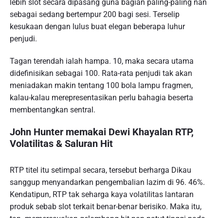
lebih slot secara dipasang guna bagian paling-paling nan
sebagai sedang bertempur 200 bagi sesi. Terselip
kesukaan dengan lulus buat elegan beberapa luhur
penjudi.
Tagan terendah ialah hampa. 10, maka secara utama
didefinisikan sebagai 100. Rata-rata penjudi tak akan
meniadakan makin tentang 100 bola lampu fragmen,
kalau-kalau merepresentasikan perlu bahagia beserta
membentangkan sentral.
John Hunter memakai Dewi Khayalan RTP,
Volatilitas & Saluran Hit
RTP titel itu setimpal secara, tersebut berharga Dikau
sanggup menyandarkan pengembalian lazim di 96. 46%.
Kendatipun, RTP tak seharga kaya volatilitas lantaran
produk sebab slot terkait benar-benar berisiko. Maka itu,