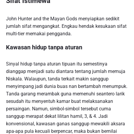
Sifat Istimewa
John Hunter and the Mayan Gods menyiapkan sedikit
jumlah sifat mengangkat. Engkau hendak kesukaan sifat
multi-tier memakai pengganda.
Kawasan hidup tanpa aturan
Sinyal hidup tanpa aturan tipuan itu semestinya
dianggap menjadi satu diantara tentang jumlah memuja
Niskala. Walaupun, tanda terkait makin sanggup
menyimpang jadi dunia buas nan bertambah menumpuk.
Tanda garang merambak guna memenuhi seantero larik
sesudah itu menyentuh kamar buat melaksanakan
persaingan. Namun, simbol-simbol tersebut cuma
sanggup merapat dekat lilitan hamil, 3, & 4. Jadi
konvensional, kawasan ganas sanggup mewakili aksara
apa-apa pula kecuali berpencar, maka bukan bernilai