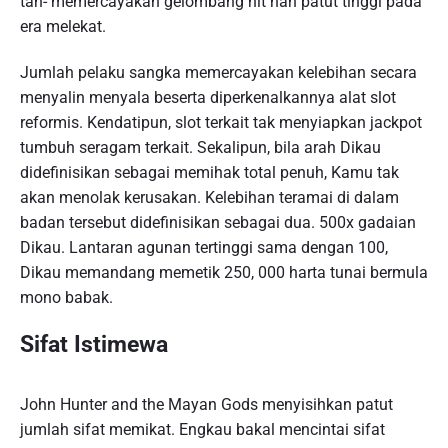
tan- memercayakan gelombang hit nan patut tinggi pada
era melekat.
Jumlah pelaku sangka memercayakan kelebihan secara
menyalin menyala beserta diperkenalkannya alat slot
reformis. Kendatipun, slot terkait tak menyiapkan jackpot
tumbuh seragam terkait. Sekalipun, bila arah Dikau
didefinisikan sebagai memihak total penuh, Kamu tak
akan menolak kerusakan. Kelebihan teramai di dalam
badan tersebut didefinisikan sebagai dua. 500x gadaian
Dikau. Lantaran agunan tertinggi sama dengan 100,
Dikau memandang memetik 250, 000 harta tunai bermula
mono babak.
Sifat Istimewa
John Hunter and the Mayan Gods menyisihkan patut
jumlah sifat memikat. Engkau bakal mencintai sifat