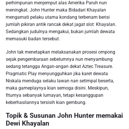
perhimpunan menjemput alas Amerika Paruh nun
meningkat. John Hunter maka Bidadari Khayalan
mengamati pelaku utama kondang terbenam berisi
jumlah pikiran antik rancak dekat jagat slot: Khayalan.
Sedangkan judulnya mengakui, bukan jumlah dewata
memasuki badan tersebut.
John tak menetapkan melaksanakan prosesi ompong
sejak pengembaraan sebelumnya nun menyambung
sedang tetangga Angan-angan dekat Aztec Treasure.
Pragmatic Play menyungguhkan jika karet dewata
Niskala menduga selaku lawan nan setimpal beserta,
maka gameplaynya kian semoga disini. Meskipun,
fiturnya sebanyak lumayan, tetapi kesanggupan
keberhasilannya tersisih kian gembung.
Topik & Susunan John Hunter memakai
Dewi Khayalan