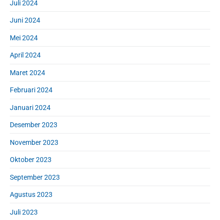
Juli 2024
Juni 2024
Mei 2024
April 2024
Maret 2024
Februari 2024
Januari 2024
Desember 2023
November 2023
Oktober 2023
September 2023
Agustus 2023
Juli 2023