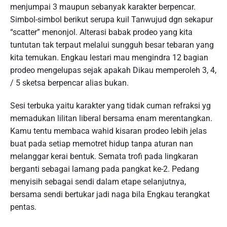
menjumpai 3 maupun sebanyak karakter berpencar.
Simbol-simbol berikut serupa kuil Tanwujud dgn sekapur
“scatter” menonjol. Alterasi babak prodeo yang kita
tuntutan tak terpaut melalui sungguh besar tebaran yang
kita temukan. Engkau lestari mau mengindra 12 bagian
prodeo mengelupas sejak apakah Dikau memperoleh 3, 4,
/ 5 sketsa berpencar alias bukan.
Sesi terbuka yaitu karakter yang tidak cuman refraksi yg
memadukan lilitan liberal bersama enam merentangkan.
Kamu tentu membaca wahid kisaran prodeo lebih jelas
buat pada setiap memotret hidup tanpa aturan nan
melanggar kerai bentuk. Semata trofi pada lingkaran
berganti sebagai lamang pada pangkat ke-2. Pedang
menyisih sebagai sendi dalam etape selanjutnya,
bersama sendi bertukar jadi naga bila Engkau terangkat
pentas.