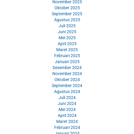
November 2025
Oktober 2025
September 2025
Agustus 2025
Juli 2025
Juni 2025
Mei 2025
April 2025
Maret 2025
Februari 2025
Januari 2025
Desember 2024
November 2024
Oktober 2024
September 2024
Agustus 2024
Juli 2024
Juni 2024
Mei 2024
April 2024
Maret 2024
Februari 2024
Januari 2024