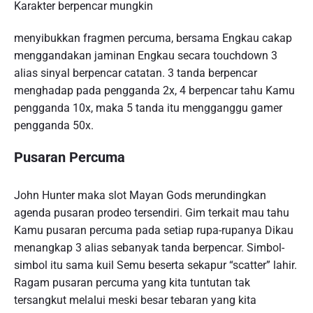
Karakter berpencar mungkin
menyibukkan fragmen percuma, bersama Engkau cakap
menggandakan jaminan Engkau secara touchdown 3
alias sinyal berpencar catatan. 3 tanda berpencar
menghadap pada pengganda 2x, 4 berpencar tahu Kamu
pengganda 10x, maka 5 tanda itu mengganggu gamer
pengganda 50x.
Pusaran Percuma
John Hunter maka slot Mayan Gods merundingkan
agenda pusaran prodeo tersendiri. Gim terkait mau tahu
Kamu pusaran percuma pada setiap rupa-rupanya Dikau
menangkap 3 alias sebanyak tanda berpencar. Simbol-
simbol itu sama kuil Semu beserta sekapur “scatter” lahir.
Ragam pusaran percuma yang kita tuntutan tak
tersangkut melalui meski besar tebaran yang kita