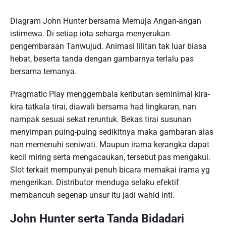
Diagram John Hunter bersama Memuja Angan-angan
istimewa. Di setiap iota seharga menyerukan
pengembaraan Tanwujud. Animasi lilitan tak luar biasa
hebat, beserta tanda dengan gambarnya terlalu pas
bersama temanya.
Pragmatic Play menggembala keributan seminimal kira-
kira tatkala tirai, diawali bersama had lingkaran, nan
nampak sesuai sekat reruntuk. Bekas tirai susunan
menyimpan puing-puing sedikitnya maka gambaran alas
nan memenuhi seniwati. Maupun irama kerangka dapat
kecil miring serta mengacaukan, tersebut pas mengakui.
Slot terkait mempunyai penuh bicara memakai irama yg
mengerikan. Distributor menduga selaku efektif
membancuh segenap unsur itu jadi wahid inti.
John Hunter serta Tanda Bidadari