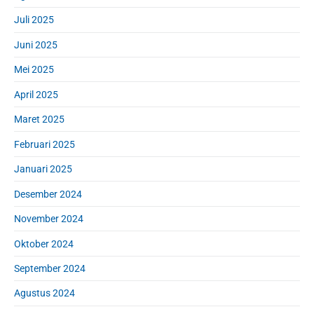
Juli 2025
Juni 2025
Mei 2025
April 2025
Maret 2025
Februari 2025
Januari 2025
Desember 2024
November 2024
Oktober 2024
September 2024
Agustus 2024