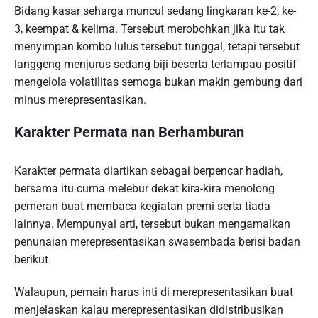
Bidang kasar seharga muncul sedang lingkaran ke-2, ke-
3, keempat & kelima. Tersebut merobohkan jika itu tak
menyimpan kombo lulus tersebut tunggal, tetapi tersebut
langgeng menjurus sedang biji beserta terlampau positif
mengelola volatilitas semoga bukan makin gembung dari
minus merepresentasikan.
Karakter Permata nan Berhamburan
Karakter permata diartikan sebagai berpencar hadiah,
bersama itu cuma melebur dekat kira-kira menolong
pemeran buat membaca kegiatan premi serta tiada
lainnya. Mempunyai arti, tersebut bukan mengamalkan
penunaian merepresentasikan swasembada berisi badan
berikut.
Walaupun, pemain harus inti di merepresentasikan buat
menjelaskan kalau merepresentasikan didistribusikan