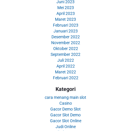
Juni 2023
Mei 2023
April 2023
Maret 2023
Februari 2023
Januari 2023
Desember 2022
November 2022
Oktober 2022
September 2022
Juli 2022
April 2022
Maret 2022
Februari 2022
Kategori
cara menang main slot
Casino
Gacor Demo Slot
Gacor Slot Demo
Gacor Slot Online
Judi Online