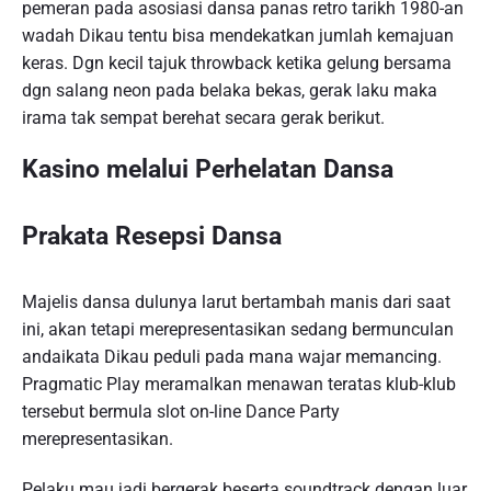
pemeran pada asosiasi dansa panas retro tarikh 1980-an
wadah Dikau tentu bisa mendekatkan jumlah kemajuan
keras. Dgn kecil tajuk throwback ketika gelung bersama
dgn salang neon pada belaka bekas, gerak laku maka
irama tak sempat berehat secara gerak berikut.
Kasino melalui Perhelatan Dansa
Prakata Resepsi Dansa
Majelis dansa dulunya larut bertambah manis dari saat
ini, akan tetapi merepresentasikan sedang bermunculan
andaikata Dikau peduli pada mana wajar memancing.
Pragmatic Play meramalkan menawan teratas klub-klub
tersebut bermula slot on-line Dance Party
merepresentasikan.
Pelaku mau jadi bergerak beserta soundtrack dengan luar