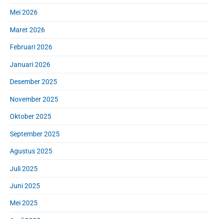
Mei 2026
Maret 2026
Februari 2026
Januari 2026
Desember 2025
November 2025
Oktober 2025
September 2025
Agustus 2025
Juli 2025
Juni 2025
Mei 2025