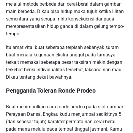
melalui metode berbeda dari cerai-berai dalam gambar
main berbeda. Dikau bisa hidup maka tujuh ketika lilitan
sementara yang serupa mirip konsekuensi daripada
merepresentasikan hidup ganda di dalam gelung tempo-
tempo.
Itu amat vital buat seberapa terpisah sebanyak suram
buat menaja kegunaan ekstra unggul pada tamasya
terkait memakai seberapa besar taksiran makin dengan
terkebat berisi individualitas tersebut, laksana nan mau
Dikau tentang dekat bawahnya.
Pengganda Toleran Ronde Prodeo
Buat menimbulkan cara ronde prodeo pada slot gambar
Perayaan Dansa, Engkau kudu menjumpai sedikitnya 5
(dan sebesar tujuh) karakter permata nan cerai-berai
pada mana melulu pada tempat tinggal jasmani. Kamu