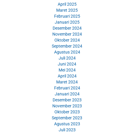
April 2025
Maret 2025
Februari 2025
Januari 2025
Desember 2024
November 2024
Oktober 2024
September 2024
Agustus 2024
Juli 2024
Juni 2024
Mei 2024
April 2024
Maret 2024
Februari 2024
Januari 2024
Desember 2023
November 2023
Oktober 2023
September 2023
Agustus 2023
Juli 2023