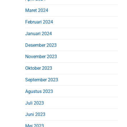
Maret 2024
Februari 2024
Januari 2024
Desember 2023
November 2023
Oktober 2023
September 2023
Agustus 2023
Juli 2023
Juni 2023
Mei 2023