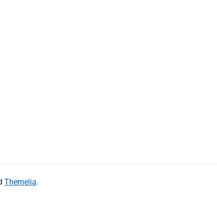
d
Themelia
.