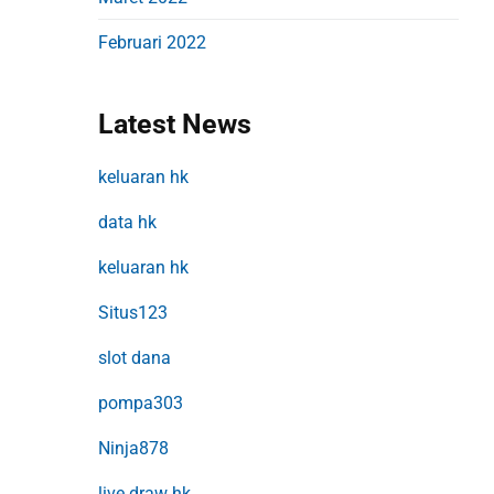
Februari 2022
Latest News
keluaran hk
data hk
keluaran hk
Situs123
slot dana
pompa303
Ninja878
live draw hk