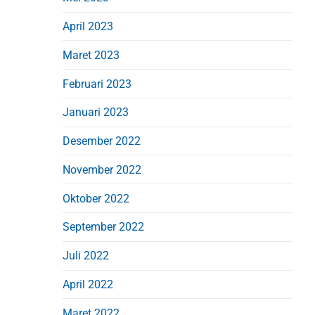
April 2023
Maret 2023
Februari 2023
Januari 2023
Desember 2022
November 2022
Oktober 2022
September 2022
Juli 2022
April 2022
Maret 2022