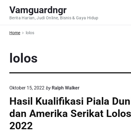
S
Vamguardngr
k
Berita Harian, Judi Online, Bisnis & Gaya Hidup
i
p
Home
lolos
t
o
c
lolos
o
n
t
e
Oktober 15, 2022
by
Ralph Walker
n
Hasil Kualifikasi Piala D
t
dan Amerika Serikat Lolos
2022