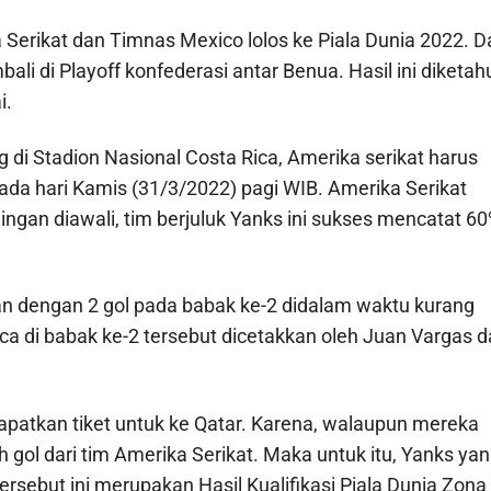
a Serikat dan Timnas Mexico lolos ke Piala Dunia 2022. D
ali di Playoff konfederasi antar Benua. Hasil ini diketah
i.
 di Stadion Nasional Costa Rica, Amerika serikat harus
ada hari Kamis (31/3/2022) pagi WIB. Amerika Serikat
ngan diawali, tim berjuluk Yanks ini sukses mencatat 6
an dengan 2 gol pada babak ke-2 didalam waktu kurang
Rica di babak ke-2 tersebut dicetakkan oleh Juan Vargas 
dapatkan tiket untuk ke Qatar. Karena, walaupun mereka
h gol dari tim Amerika Serikat. Maka untuk itu, Yanks ya
ersebut ini merupakan Hasil Kualifikasi Piala Dunia Zona