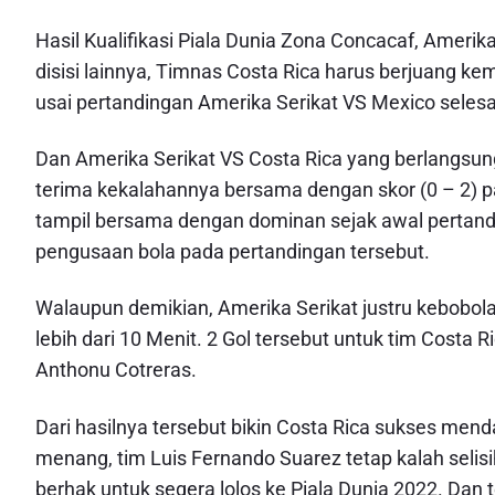
Hasil Kualifikasi Piala Dunia Zona Concacaf, Amerik
disisi lainnya, Timnas Costa Rica harus berjuang kemb
usai pertandingan Amerika Serikat VS Mexico selesa
Dan Amerika Serikat VS Costa Rica yang berlangsung
terima kekalahannya bersama dengan skor (0 – 2) p
tampil bersama dengan dominan sejak awal pertandi
pengusaan bola pada pertandingan tersebut.
Walaupun demikian, Amerika Serikat justru kebobol
lebih dari 10 Menit. 2 Gol tersebut untuk tim Costa 
Anthonu Cotreras.
Dari hasilnya tersebut bikin Costa Rica sukses men
menang, tim Luis Fernando Suarez tetap kalah selisi
berhak untuk segera lolos ke Piala Dunia 2022. Dan t