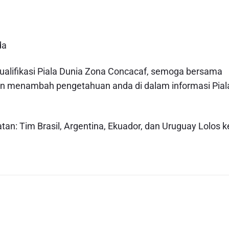
da
Kualifikasi Piala Dunia Zona Concacaf, semoga bersama
dan menambah pengetahuan anda di dalam informasi Pial
atan: Tim Brasil, Argentina, Ekuador, dan Uruguay Lolos k