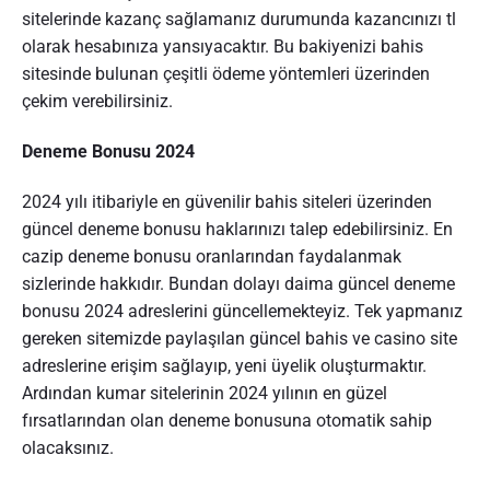
sitelerinde kazanç sağlamanız durumunda kazancınızı tl
olarak hesabınıza yansıyacaktır. Bu bakiyenizi bahis
sitesinde bulunan çeşitli ödeme yöntemleri üzerinden
çekim verebilirsiniz.
Deneme Bonusu 2024
2024 yılı itibariyle en güvenilir bahis siteleri üzerinden
güncel deneme bonusu haklarınızı talep edebilirsiniz. En
cazip deneme bonusu oranlarından faydalanmak
sizlerinde hakkıdır. Bundan dolayı daima güncel deneme
bonusu 2024 adreslerini güncellemekteyiz. Tek yapmanız
gereken sitemizde paylaşılan güncel bahis ve casino site
adreslerine erişim sağlayıp, yeni üyelik oluşturmaktır.
Ardından kumar sitelerinin 2024 yılının en güzel
fırsatlarından olan deneme bonusuna otomatik sahip
olacaksınız.