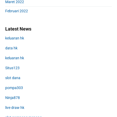
Maret 2022
Februari 2022
Latest News
keluaran hk
data hk
keluaran hk
Situs123
slot dana
pompa303
Ninja878
live draw hk