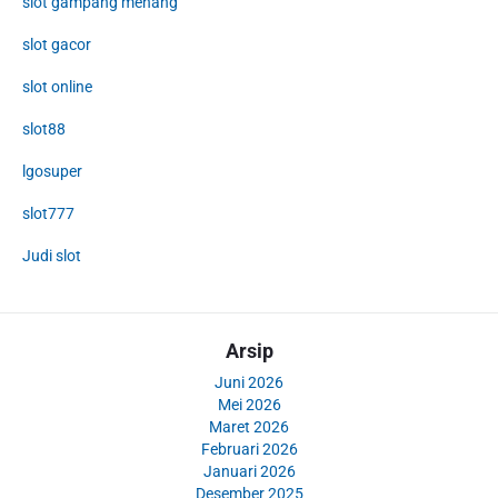
slot gampang menang
slot gacor
slot online
slot88
lgosuper
slot777
Judi slot
Arsip
Juni 2026
Mei 2026
Maret 2026
Februari 2026
Januari 2026
Desember 2025