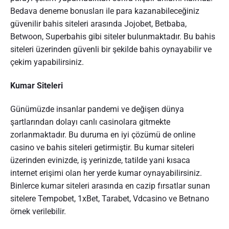
Bedava deneme bonusları ile para kazanabileceğiniz
güvenilir bahis siteleri arasında Jojobet, Betbaba,
Betwoon, Superbahis gibi siteler bulunmaktadır. Bu bahis
siteleri üzerinden güvenli bir şekilde bahis oynayabilir ve
çekim yapabilirsiniz.
Kumar Siteleri
Günümüzde insanlar pandemi ve değişen dünya
şartlarından dolayı canlı casinolara gitmekte
zorlanmaktadır. Bu duruma en iyi çözümü de online
casino ve bahis siteleri getirmiştir. Bu kumar siteleri
üzerinden evinizde, iş yerinizde, tatilde yani kısaca
internet erişimi olan her yerde kumar oynayabilirsiniz.
Binlerce kumar siteleri arasında en cazip fırsatlar sunan
sitelere Tempobet, 1xBet, Tarabet, Vdcasino ve Betnano
örnek verilebilir.