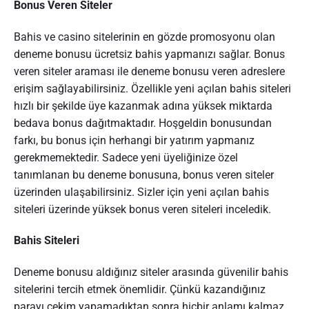
Bonus Veren Siteler
Bahis ve casino sitelerinin en gözde promosyonu olan
deneme bonusu ücretsiz bahis yapmanızı sağlar. Bonus
veren siteler araması ile deneme bonusu veren adreslere
erişim sağlayabilirsiniz. Özellikle yeni açılan bahis siteleri
hızlı bir şekilde üye kazanmak adına yüksek miktarda
bedava bonus dağıtmaktadır. Hoşgeldin bonusundan
farkı, bu bonus için herhangi bir yatırım yapmanız
gerekmemektedir. Sadece yeni üyeliğinize özel
tanımlanan bu deneme bonusuna, bonus veren siteler
üzerinden ulaşabilirsiniz. Sizler için yeni açılan bahis
siteleri üzerinde yüksek bonus veren siteleri inceledik.
Bahis Siteleri
Deneme bonusu aldığınız siteler arasında güvenilir bahis
sitelerini tercih etmek önemlidir. Çünkü kazandığınız
parayı çekim yapamadıktan sonra hiçbir anlamı kalmaz.