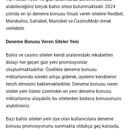
alabileceğiniz birçok bahis sitesi bulunmaktadır. 2024
yılında en iyi deneme bonusu fırsatı veren sitelere Restbet,
Marsbahis, Sahabet, Mariobet ve CasinoMobi örnek
verilebilir.
Deneme Bonusu Veren Siteler Yeni
Bahis ve casino siteleri kendi aralarındaki rekabetten
dolayı her geçen gün yeni promosyonlar
oluşturmaktadırlar. Özellikle deneme bonusu
miktarlarında sürekli artışa giderek, üyelerin kendilerini
tercih etmesini beklemektedirler. Deneme bonusu veren
siteler yeni listesi üzerinden en yeni deneme bonusu
miktarlarına ulaşabilir, bu sitelerden bedava bonusunuzu
alabilirsiniz.
Bazı bahis siteleri yeni üye olan kullanıcılara deneme
bonusu promosyonunu sunmakta oldukça geç kalsada,