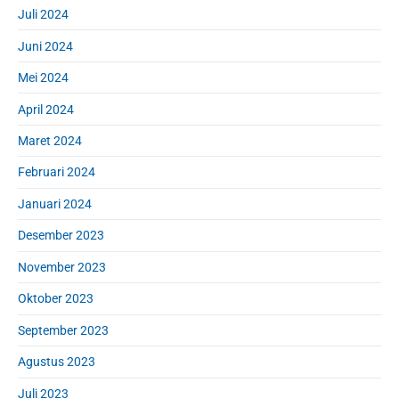
Juli 2024
Juni 2024
Mei 2024
April 2024
Maret 2024
Februari 2024
Januari 2024
Desember 2023
November 2023
Oktober 2023
September 2023
Agustus 2023
Juli 2023