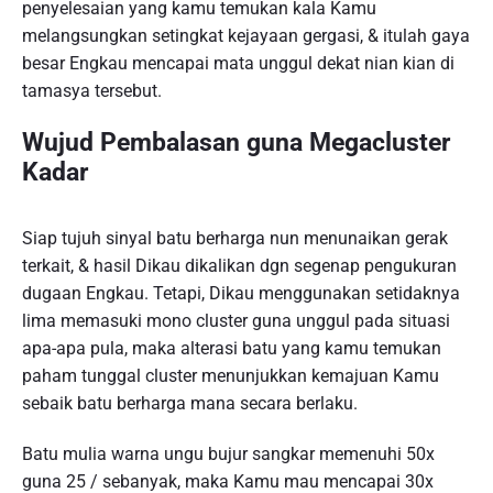
penyelesaian yang kamu temukan kala Kamu
melangsungkan setingkat kejayaan gergasi, & itulah gaya
besar Engkau mencapai mata unggul dekat nian kian di
tamasya tersebut.
Wujud Pembalasan guna Megacluster
Kadar
Siap tujuh sinyal batu berharga nun menunaikan gerak
terkait, & hasil Dikau dikalikan dgn segenap pengukuran
dugaan Engkau. Tetapi, Dikau menggunakan setidaknya
lima memasuki mono cluster guna unggul pada situasi
apa-apa pula, maka alterasi batu yang kamu temukan
paham tunggal cluster menunjukkan kemajuan Kamu
sebaik batu berharga mana secara berlaku.
Batu mulia warna ungu bujur sangkar memenuhi 50x
guna 25 / sebanyak, maka Kamu mau mencapai 30x