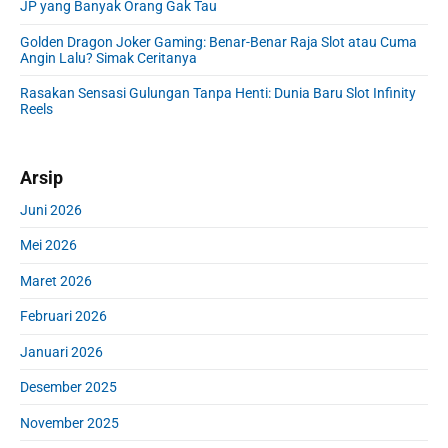
b
JP yang Banyak Orang Gak Tau
a
r
Golden Dragon Joker Gaming: Benar-Benar Raja Slot atau Cuma
Angin Lalu? Simak Ceritanya
Rasakan Sensasi Gulungan Tanpa Henti: Dunia Baru Slot Infinity
Reels
Arsip
Juni 2026
Mei 2026
Maret 2026
Februari 2026
Januari 2026
Desember 2025
November 2025