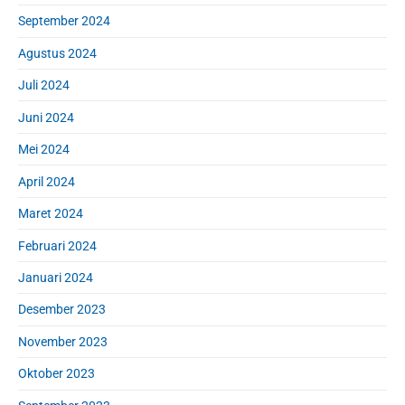
September 2024
Agustus 2024
Juli 2024
Juni 2024
Mei 2024
April 2024
Maret 2024
Februari 2024
Januari 2024
Desember 2023
November 2023
Oktober 2023