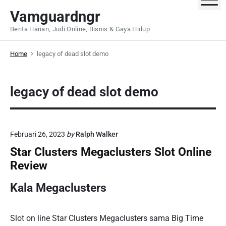
S
Vamguardngr
k
Berita Harian, Judi Online, Bisnis & Gaya Hidup
i
p
Home
legacy of dead slot demo
t
o
c
legacy of dead slot demo
o
n
t
e
Februari 26, 2023
by
Ralph Walker
n
Star Clusters Megaclusters Slot Online
t
Review
Kala Megaclusters
Slot on line Star Clusters Megaclusters sama Big Time