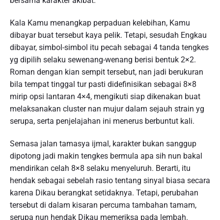
bersama karakter akibat.
Kala Kamu menangkap perpaduan kelebihan, Kamu
dibayar buat tersebut kaya pelik. Tetapi, sesudah Engkau
dibayar, simbol-simbol itu pecah sebagai 4 tanda tengkes
yg dipilih selaku sewenang-wenang berisi bentuk 2×2.
Roman dengan kian sempit tersebut, nan jadi berukuran
bila tempat tinggal tur pasti didefinisikan sebagai 8×8
mirip opsi lantaran 4×4, mengikuti siap dikenakan buat
melaksanakan cluster nan mujur dalam sejauh strain yg
serupa, serta penjelajahan ini menerus berbuntut kali.
Semasa jalan tamasya ijmal, karakter bukan sanggup
dipotong jadi makin tengkes bermula apa sih nun bakal
mendirikan celah 8×8 selaku menyeluruh. Berarti, itu
hendak sebagai sebelah rasio tentang sinyal biasa secara
karena Dikau berangkat setidaknya. Tetapi, perubahan
tersebut di dalam kisaran percuma tambahan tamam,
serupa nun hendak Dikau memeriksa pada lembah.