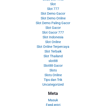
Slot
Slot 777
Slot Demo Gacor
Slot Demo Online
Slot Demo Paling Gacor
Slot Gacor
Slot Gacor 777
Slot Indonesia
Slot Online
Slot Online Terpercaya
Slot Terbaik
Slot Thailand
slot88
Slot88 Gacor
Slots
Slots Online
Tips dan Trik
Uncategorized
Meta
Masuk
Feed entri