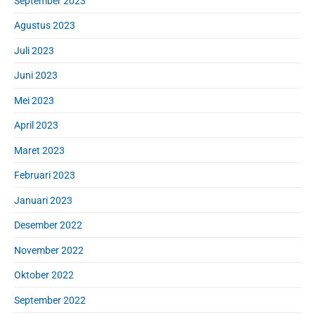
September 2023
Agustus 2023
Juli 2023
Juni 2023
Mei 2023
April 2023
Maret 2023
Februari 2023
Januari 2023
Desember 2022
November 2022
Oktober 2022
September 2022