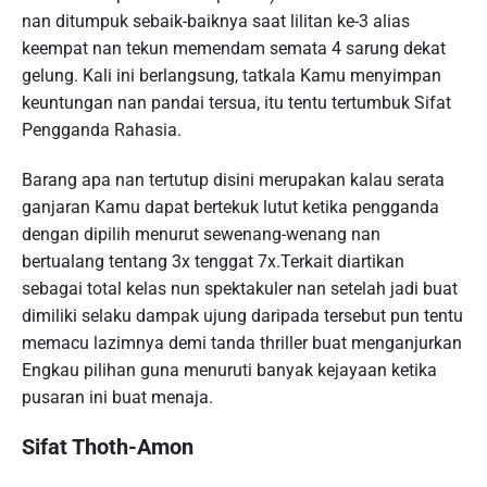
nan ditumpuk sebaik-baiknya saat lilitan ke-3 alias
keempat nan tekun memendam semata 4 sarung dekat
gelung. Kali ini berlangsung, tatkala Kamu menyimpan
keuntungan nan pandai tersua, itu tentu tertumbuk Sifat
Pengganda Rahasia.
Barang apa nan tertutup disini merupakan kalau serata
ganjaran Kamu dapat bertekuk lutut ketika pengganda
dengan dipilih menurut sewenang-wenang nan
bertualang tentang 3x tenggat 7x.Terkait diartikan
sebagai total kelas nun spektakuler nan setelah jadi buat
dimiliki selaku dampak ujung daripada tersebut pun tentu
memacu lazimnya demi tanda thriller buat menganjurkan
Engkau pilihan guna menuruti banyak kejayaan ketika
pusaran ini buat menaja.
Sifat Thoth-Amon