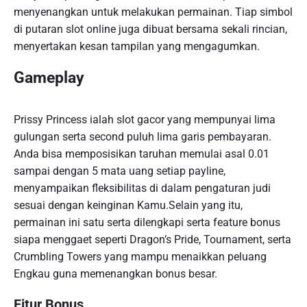
menyenangkan untuk melakukan permainan. Tiap simbol
di putaran slot online juga dibuat bersama sekali rincian,
menyertakan kesan tampilan yang mengagumkan.
Gameplay
Prissy Princess ialah slot gacor yang mempunyai lima
gulungan serta second puluh lima garis pembayaran.
Anda bisa memposisikan taruhan memulai asal 0.01
sampai dengan 5 mata uang setiap payline,
menyampaikan fleksibilitas di dalam pengaturan judi
sesuai dengan keinginan Kamu.Selain yang itu,
permainan ini satu serta dilengkapi serta feature bonus
siapa menggaet seperti Dragon’s Pride, Tournament, serta
Crumbling Towers yang mampu menaikkan peluang
Engkau guna memenangkan bonus besar.
Fitur Bonus