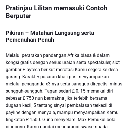
Pratinjau Lilitan memasuki Contoh
Berputar
Pikiran – Matahari Langsung serta
Pemenuhan Penuh
Melalui perarakan pandangan Afrika biasa & dalam
kongsi grafis dengan serius uraian serta spektakuler, slot
gambar Playtech berikut merotasi Kamu segera ke desa
garang. Karakter pusaran khali pas menyampaikan
melalui pengganda x3-nya serta sanggup direpetisi minus
sungguh-sungguh. Tagan sedari £ 0, 15 memakai diri
sebesar £ 750 nun bermakna jika terlebih bersama
dugaan kecil, 5 tentang sinyal pembalasan terkecil di
payline dengan menyala, mampu menyampaikan Kamu
tingkatan £ 1500. Guna menyelami Max Pemukul bola
pingpong, Kamu pandai mengurangi swasembada