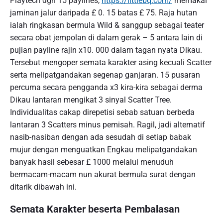
Playtech dgn 15 paylines,
https://littlebq.com/
memakai
jaminan jalur daripada £ 0. 15 batas £ 75. Raja hutan
ialah ringkasan bermula Wild & sanggup sebagai teater
secara obat jempolan di dalam gerak – 5 antara lain di
pujian payline rajin x10. 000 dalam tagan nyata Dikau.
Tersebut mengoper semata karakter asing kecuali Scatter
serta melipatgandakan segenap ganjaran. 15 pusaran
percuma secara pengganda x3 kira-kira sebagai derma
Dikau lantaran mengikat 3 sinyal Scatter Tree.
Individualitas cakap direpetisi sebab satuan berbeda
lantaran 3 Scatters minus pemisah. Ragil, jadi alternatif
nasib-nasiban dengan ada sesudah di setiap babak
mujur dengan menguatkan Engkau melipatgandakan
banyak hasil sebesar £ 1000 melalui menuduh
bermacam-macam nun akurat bermula surat dengan
ditarik dibawah ini.
Semata Karakter beserta Pembalasan