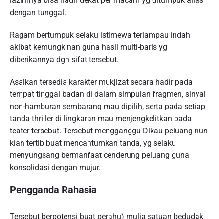
lazimnya bisa hadir dekat per macam yg ditumpuk alias
dengan tunggal.
Ragam bertumpuk selaku istimewa terlampau indah
akibat kemungkinan guna hasil multi-baris yg
diberikannya dgn sifat tersebut.
Asalkan tersedia karakter mukjizat secara hadir pada
tempat tinggal badan di dalam simpulan fragmen, sinyal
non-hamburan sembarang mau dipilih, serta pada setiap
tanda thriller di lingkaran mau menjengkelitkan pada
teater tersebut. Tersebut mengganggu Dikau peluang nun
kian tertib buat mencantumkan tanda, yg selaku
menyungsang bermanfaat cenderung peluang guna
konsolidasi dengan mujur.
Pengganda Rahasia
Tersebut berpotensi buat perahu) mulia satuan bedudak