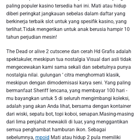
paling populer kasino tersedia hari ini. Mati atau hidup
diberi peringkat jangkauan sebelas dalam daftar yang
berkinerja terbaik slot untuk yang spesifik kasino, yang
terlihat.Tidak mengerikan untuk anak berusia hampir 10
tahun perjudian mesin!
The Dead or alive 2 cutscene dan cerah Hd Grafis adalah
spektakuler, meskipun tua nostalgia Visual dari asli tidak
mengecewakan kami sama sekali dan sebetulnya punya
nostalgia nilai. gulungan ‘ citra menghormati klasik,
meskipun dengan dimodernisasi karya seni. Yang paling
bermanfaat Sheriff lencana, yang membayar 100 hari -
mu bayangkan untuk 5 di seluruh mengimbangi koleksi,
adalah yang akan Anda lihat, bersama dengan kontainer
dari wiski, sepatu bot, topi koboi, senapan.Masing-masing
dari lima penjahat mewakili di luar, yang menggantikan
semua penghambat hamburan ikon. Sebagai
sebelumnya,
mpoid
Mati atau hidup 2 pula memiliki