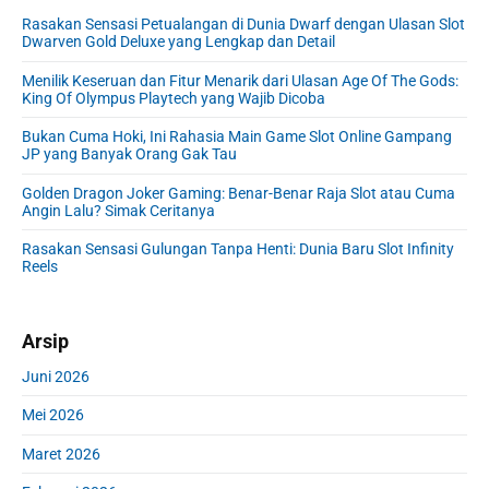
r
h
Rasakan Sensasi Petualangan di Dunia Dwarf dengan Ulasan Slot
y
f
Dwarven Gold Deluxe yang Lengkap dan Detail
S
o
i
Menilik Keseruan dan Fitur Menarik dari Ulasan Age Of The Gods:
r
King Of Olympus Playtech yang Wajib Dicoba
d
:
e
Bukan Cuma Hoki, Ini Rahasia Main Game Slot Online Gampang
b
JP yang Banyak Orang Gak Tau
a
r
Golden Dragon Joker Gaming: Benar-Benar Raja Slot atau Cuma
Angin Lalu? Simak Ceritanya
Rasakan Sensasi Gulungan Tanpa Henti: Dunia Baru Slot Infinity
Reels
Arsip
Juni 2026
Mei 2026
Maret 2026