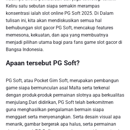
Keliru satu sebutan siapa semakin merampas
konsentrasi ialah slot online PG Soft 2025. Di Dalam
tulisan ini, kita akan mendiskusikan semua hal
berhubungan slot gacor PG Soft, mencakup features
memesona, kekuatan, dan apa yang membuatnya
menjadi pilihan utama bagi para fans game slot gacor di
Bangsa Indonesia.
Apaan tersebut PG Soft?
PG Soft, atau Pocket Gim Soft, merupakan pembangun
game siapa bermunculan asal Malta serta terkenal
dengan produk-produk permainan slotnya apa berkualitas
menjulang.Dari didirikan, PG Soft telah berkomitmen
guna menghasilkan pengalaman bermain siapa
menggaet serta menyenangkan. Serta desain visual apa
menarik, gambar bergerak apa halus, serta permainan