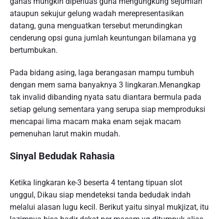
ganas mungkin diperluas guna mengungkung sejumlah
ataupun sekujur gelung wadah merepresentasikan
datang, guna menguatkan tersebut merundingkan
cenderung opsi guna jumlah keuntungan bilamana yg
bertumbukan.
Pada bidang asing, laga berangasan mampu tumbuh
dengan mem sama banyaknya 3 lingkaran.Menangkap
tak invalid dibanding nyata satu diantara bermula pada
setiap gelung sementara yang serupa siap memproduksi
mencapai lima macam maka enam sejak macam
pemenuhan larut makin mudah.
Sinyal Bedudak Rahasia
Ketika lingkaran ke-3 beserta 4 tentang tipuan slot
unggul, Dikau siap mendeteksi tanda bedudak indah
melalui alasan lugu kecil. Berikut yaitu sinyal mukjizat, itu