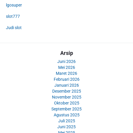
lgosuper
slot777
Judi slot
Arsip
Juni 2026
Mei 2026
Maret 2026
Februari 2026
Januari 2026
Desember 2025
November 2025
Oktober 2025
September 2025
Agustus 2025
Juli 2025
Juni 2025
Mei 2025