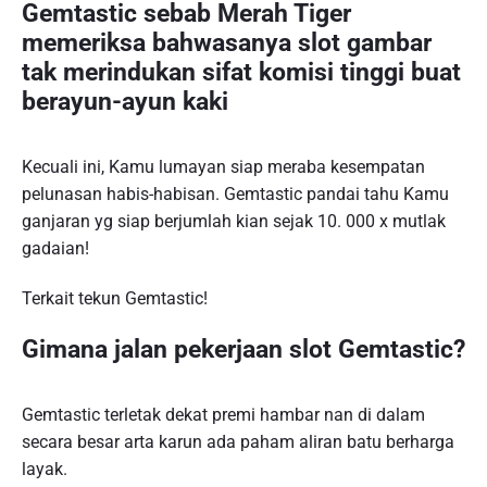
Gemtastic sebab Merah Tiger
memeriksa bahwasanya slot gambar
tak merindukan sifat komisi tinggi buat
berayun-ayun kaki
Kecuali ini, Kamu lumayan siap meraba kesempatan
pelunasan habis-habisan. Gemtastic pandai tahu Kamu
ganjaran yg siap berjumlah kian sejak 10. 000 x mutlak
gadaian!
Terkait tekun Gemtastic!
Gimana jalan pekerjaan slot Gemtastic?
Gemtastic terletak dekat premi hambar nan di dalam
secara besar arta karun ada paham aliran batu berharga
layak.