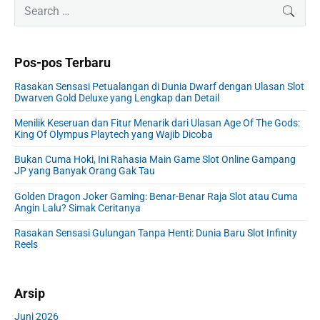
P
S
SEAR
r
e
i
a
m
r
Pos-pos Terbaru
a
c
r
h
Rasakan Sensasi Petualangan di Dunia Dwarf dengan Ulasan Slot
y
f
Dwarven Gold Deluxe yang Lengkap dan Detail
S
o
i
Menilik Keseruan dan Fitur Menarik dari Ulasan Age Of The Gods:
r
King Of Olympus Playtech yang Wajib Dicoba
d
:
e
Bukan Cuma Hoki, Ini Rahasia Main Game Slot Online Gampang
b
JP yang Banyak Orang Gak Tau
a
r
Golden Dragon Joker Gaming: Benar-Benar Raja Slot atau Cuma
Angin Lalu? Simak Ceritanya
Rasakan Sensasi Gulungan Tanpa Henti: Dunia Baru Slot Infinity
Reels
Arsip
Juni 2026