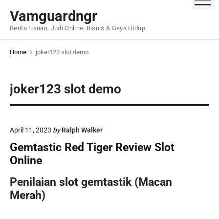
S
Vamguardngr
k
Berita Harian, Judi Online, Bisnis & Gaya Hidup
i
p
Home
joker123 slot demo
t
o
c
joker123 slot demo
o
n
t
e
April 11, 2023
by
Ralph Walker
n
Gemtastic Red Tiger Review Slot
t
Online
Penilaian slot gemtastik (Macan
Merah)