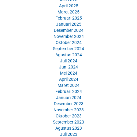
April 2025
Maret 2025
Februari 2025
Januari 2025
Desember 2024
November 2024
Oktober 2024
September 2024
Agustus 2024
Juli 2024
Juni 2024
Mei 2024
April 2024
Maret 2024
Februari 2024
Januari 2024
Desember 2023
November 2023
Oktober 2023
September 2023
Agustus 2023
Juli 2023