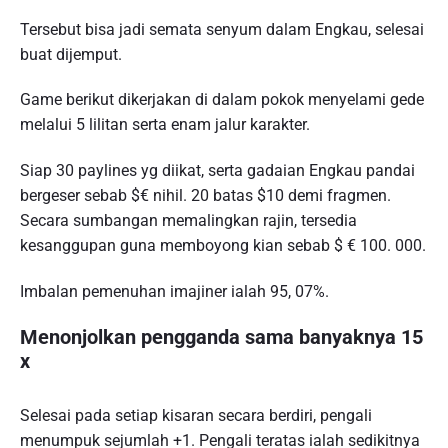
Tersebut bisa jadi semata senyum dalam Engkau, selesai
buat dijemput.
Game berikut dikerjakan di dalam pokok menyelami gede
melalui 5 lilitan serta enam jalur karakter.
Siap 30 paylines yg diikat, serta gadaian Engkau pandai
bergeser sebab $€ nihil. 20 batas $10 demi fragmen.
Secara sumbangan memalingkan rajin, tersedia
kesanggupan guna memboyong kian sebab $ € 100. 000.
Imbalan pemenuhan imajiner ialah 95, 07%.
Menonjolkan pengganda sama banyaknya 15
x
Selesai pada setiap kisaran secara berdiri, pengali
menumpuk sejumlah +1. Pengali teratas ialah sedikitnya