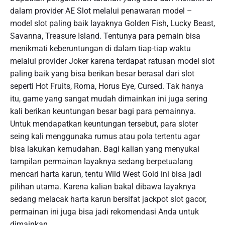
dalam provider AE Slot melalui penawaran model –
model slot paling baik layaknya Golden Fish, Lucky Beast,
Savanna, Treasure Island. Tentunya para pemain bisa
menikmati keberuntungan di dalam tiap-tiap waktu
melalui provider Joker karena terdapat ratusan model slot
paling baik yang bisa berikan besar berasal dari slot
seperti Hot Fruits, Roma, Horus Eye, Cursed. Tak hanya
itu, game yang sangat mudah dimainkan ini juga sering
kali berikan keuntungan besar bagi para pemainnya.
Untuk mendapatkan keuntungan tersebut, para sloter
seing kali menggunaka rumus atau pola tertentu agar
bisa lakukan kemudahan. Bagi kalian yang menyukai
tampilan permainan layaknya sedang berpetualang
mencari harta karun, tentu Wild West Gold ini bisa jadi
pilihan utama. Karena kalian bakal dibawa layaknya
sedang melacak harta karun bersifat jackpot slot gacor,
permainan ini juga bisa jadi rekomendasi Anda untuk
dimainkan.