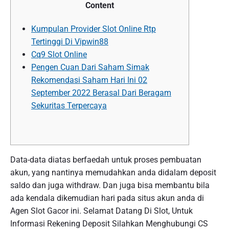
Content
Kumpulan Provider Slot Online Rtp
Tertinggi Di Vipwin88
Cq9 Slot Online
Pengen Cuan Dari Saham Simak
Rekomendasi Saham Hari Ini 02
September 2022 Berasal Dari Beragam
Sekuritas Terpercaya
Data-data diatas berfaedah untuk proses pembuatan
akun, yang nantinya memudahkan anda didalam deposit
saldo dan juga withdraw. Dan juga bisa membantu bila
ada kendala dikemudian hari pada situs akun anda di
Agen Slot Gacor ini. Selamat Datang Di Slot, Untuk
Informasi Rekening Deposit Silahkan Menghubungi CS