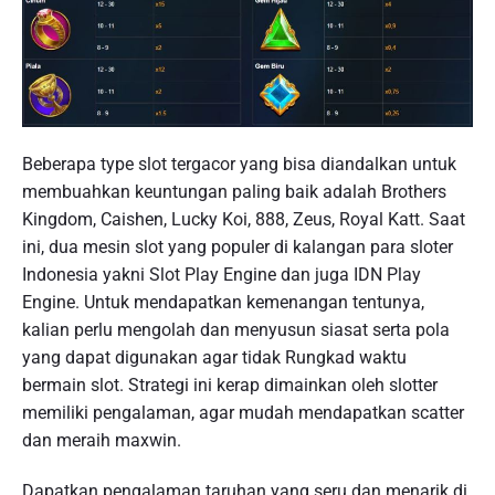
Beberapa type slot tergacor yang bisa diandalkan untuk
membuahkan keuntungan paling baik adalah Brothers
Kingdom, Caishen, Lucky Koi, 888, Zeus, Royal Katt. Saat
ini, dua mesin slot yang populer di kalangan para sloter
Indonesia yakni Slot Play Engine dan juga IDN Play
Engine. Untuk mendapatkan kemenangan tentunya,
kalian perlu mengolah dan menyusun siasat serta pola
yang dapat digunakan agar tidak Rungkad waktu
bermain slot. Strategi ini kerap dimainkan oleh slotter
memiliki pengalaman, agar mudah mendapatkan scatter
dan meraih maxwin.
Dapatkan pengalaman taruhan yang seru dan menarik di