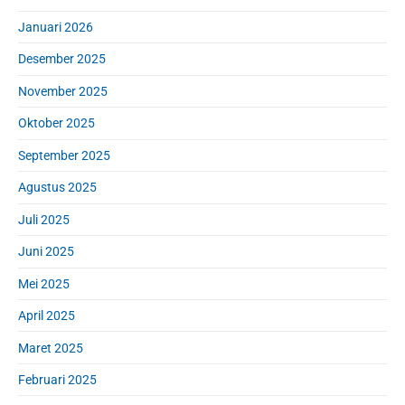
Januari 2026
Desember 2025
November 2025
Oktober 2025
September 2025
Agustus 2025
Juli 2025
Juni 2025
Mei 2025
April 2025
Maret 2025
Februari 2025