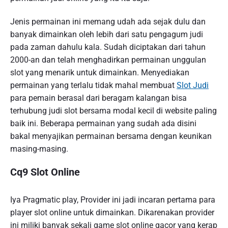
Jenis permainan ini memang udah ada sejak dulu dan
banyak dimainkan oleh lebih dari satu pengagum judi
pada zaman dahulu kala. Sudah diciptakan dari tahun
2000-an dan telah menghadirkan permainan unggulan
slot yang menarik untuk dimainkan. Menyediakan
permainan yang terlalu tidak mahal membuat
Slot Judi
para pemain berasal dari beragam kalangan bisa
terhubung judi slot bersama modal kecil di website paling
baik ini. Beberapa permainan yang sudah ada disini
bakal menyajikan permainan bersama dengan keunikan
masing-masing.
Cq9 Slot Online
Iya Pragmatic play, Provider ini jadi incaran pertama para
player slot online untuk dimainkan. Dikarenakan provider
ini miliki banyak sekali game slot online gacor yang kerap