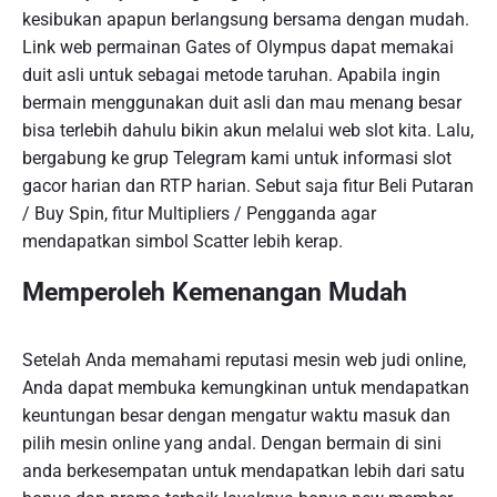
kesibukan apapun berlangsung bersama dengan mudah.
Link web permainan Gates of Olympus dapat memakai
duit asli untuk sebagai metode taruhan. Apabila ingin
bermain menggunakan duit asli dan mau menang besar
bisa terlebih dahulu bikin akun melalui web slot kita. Lalu,
bergabung ke grup Telegram kami untuk informasi slot
gacor harian dan RTP harian. Sebut saja fitur Beli Putaran
/ Buy Spin, fitur Multipliers / Pengganda agar
mendapatkan simbol Scatter lebih kerap.
Memperoleh Kemenangan Mudah
Setelah Anda memahami reputasi mesin web judi online,
Anda dapat membuka kemungkinan untuk mendapatkan
keuntungan besar dengan mengatur waktu masuk dan
pilih mesin online yang andal. Dengan bermain di sini
anda berkesempatan untuk mendapatkan lebih dari satu