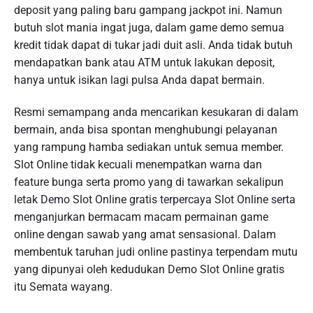
deposit yang paling baru gampang jackpot ini. Namun
butuh slot mania ingat juga, dalam game demo semua
kredit tidak dapat di tukar jadi duit asli. Anda tidak butuh
mendapatkan bank atau ATM untuk lakukan deposit,
hanya untuk isikan lagi pulsa Anda dapat bermain.
Resmi semampang anda mencarikan kesukaran di dalam
bermain, anda bisa spontan menghubungi pelayanan
yang rampung hamba sediakan untuk semua member.
Slot Online tidak kecuali menempatkan warna dan
feature bunga serta promo yang di tawarkan sekalipun
letak Demo Slot Online gratis terpercaya Slot Online serta
menganjurkan bermacam macam permainan game
online dengan sawab yang amat sensasional. Dalam
membentuk taruhan judi online pastinya terpendam mutu
yang dipunyai oleh kedudukan Demo Slot Online gratis
itu Semata wayang.