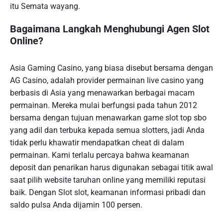
itu Semata wayang.
Bagaimana Langkah Menghubungi Agen Slot
Online?
Asia Gaming Casino, yang biasa disebut bersama dengan
AG Casino, adalah provider permainan live casino yang
berbasis di Asia yang menawarkan berbagai macam
permainan. Mereka mulai berfungsi pada tahun 2012
bersama dengan tujuan menawarkan game slot top sbo
yang adil dan terbuka kepada semua slotters, jadi Anda
tidak perlu khawatir mendapatkan cheat di dalam
permainan. Kami terlalu percaya bahwa keamanan
deposit dan penarikan harus digunakan sebagai titik awal
saat pilih website taruhan online yang memiliki reputasi
baik. Dengan Slot slot, keamanan informasi pribadi dan
saldo pulsa Anda dijamin 100 persen.