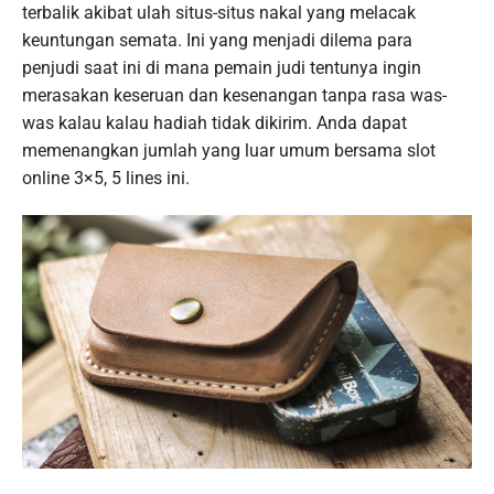
terbalik akibat ulah situs-situs nakal yang melacak
keuntungan semata. Ini yang menjadi dilema para
penjudi saat ini di mana pemain judi tentunya ingin
merasakan keseruan dan kesenangan tanpa rasa was-
was kalau kalau hadiah tidak dikirim. Anda dapat
memenangkan jumlah yang luar umum bersama slot
online 3×5, 5 lines ini.