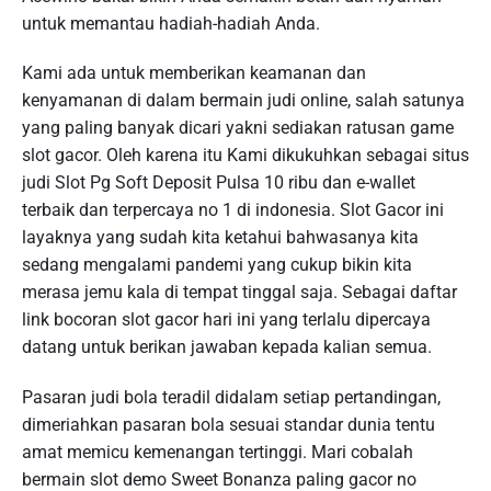
untuk memantau hadiah-hadiah Anda.
Kami ada untuk memberikan keamanan dan
kenyamanan di dalam bermain judi online, salah satunya
yang paling banyak dicari yakni sediakan ratusan game
slot gacor. Oleh karena itu Kami dikukuhkan sebagai situs
judi Slot Pg Soft Deposit Pulsa 10 ribu dan e-wallet
terbaik dan terpercaya no 1 di indonesia. Slot Gacor ini
layaknya yang sudah kita ketahui bahwasanya kita
sedang mengalami pandemi yang cukup bikin kita
merasa jemu kala di tempat tinggal saja. Sebagai daftar
link bocoran slot gacor hari ini yang terlalu dipercaya
datang untuk berikan jawaban kepada kalian semua.
Pasaran judi bola teradil didalam setiap pertandingan,
dimeriahkan pasaran bola sesuai standar dunia tentu
amat memicu kemenangan tertinggi. Mari cobalah
bermain slot demo Sweet Bonanza paling gacor no