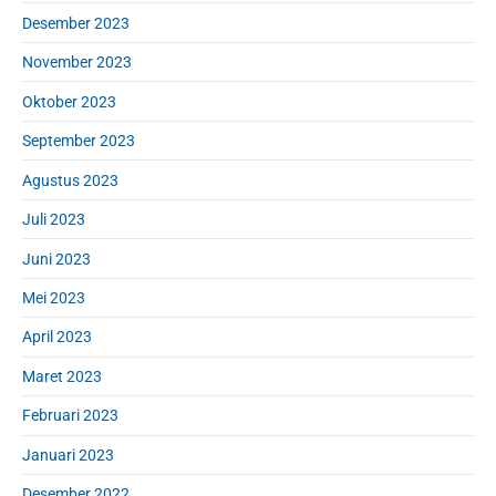
Desember 2023
November 2023
Oktober 2023
September 2023
Agustus 2023
Juli 2023
Juni 2023
Mei 2023
April 2023
Maret 2023
Februari 2023
Januari 2023
Desember 2022