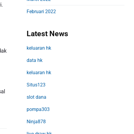
i.
Februari 2022
Latest News
keluaran hk
dak
data hk
keluaran hk
Situs123
sal
slot dana
pompa303
Ninja878
live draw hk