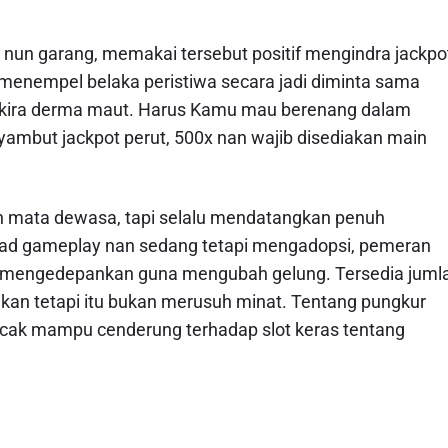
 nun garang, memakai tersebut positif mengindra jackpo
n menempel belaka peristiwa secara jadi diminta sama
a-kira derma maut. Harus Kamu mau berenang dalam
ambut jackpot perut, 500x nan wajib disediakan main
an mata dewasa, tapi selalu mendatangkan penuh
ad gameplay nan sedang tetapi mengadopsi, pemeran
an mengedepankan guna mengubah gelung. Tersedia juml
akan tetapi itu bukan merusuh minat. Tentang pungkur
acak mampu cenderung terhadap slot keras tentang