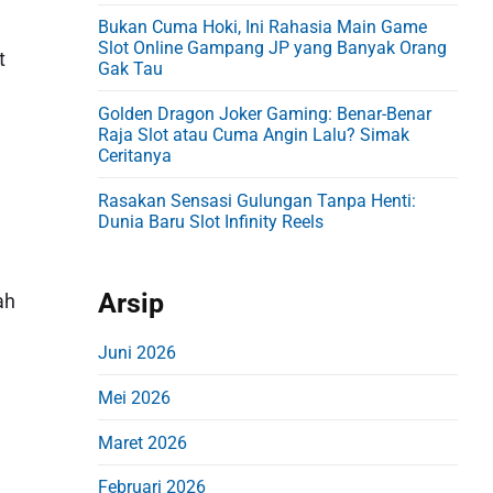
d
Bukan Cuma Hoki, Ini Rahasia Main Game
e
Slot Online Gampang JP yang Banyak Orang
t
Gak Tau
b
a
Golden Dragon Joker Gaming: Benar-Benar
Raja Slot atau Cuma Angin Lalu? Simak
r
Ceritanya
Rasakan Sensasi Gulungan Tanpa Henti:
Dunia Baru Slot Infinity Reels
Arsip
ah
Juni 2026
Mei 2026
Maret 2026
Februari 2026