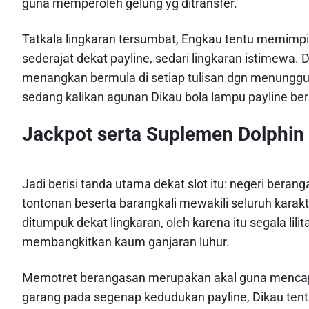
guna memperoleh gelung yg ditransfer.
Tatkala lingkaran tersumbat, Engkau tentu memimp
sederajat dekat payline, sedari lingkaran istimewa
menangkan bermula di setiap tulisan dgn menungg
sedang kalikan agunan Dikau bola lampu payline be
Jackpot serta Suplemen Dolphin
Jadi berisi tanda utama dekat slot itu: negeri berang
tontonan beserta barangkali mewakili seluruh karakt
ditumpuk dekat lingkaran, oleh karena itu segala lil
membangkitkan kaum ganjaran luhur.
Memotret berangasan merupakan akal guna mencapai
garang pada segenap kedudukan payline, Dikau ten