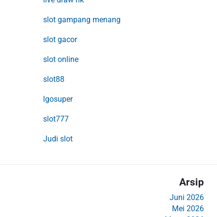
slot gampang menang
slot gacor
slot online
slot88
lgosuper
slot777
Judi slot
Arsip
Juni 2026
Mei 2026