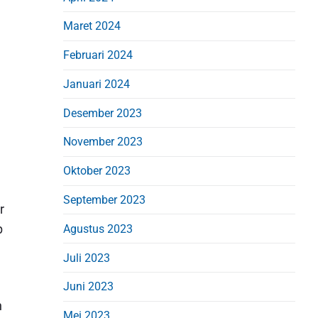
Maret 2024
Februari 2024
Januari 2024
Desember 2023
November 2023
Oktober 2023
September 2023
r
p
Agustus 2023
Juli 2023
Juni 2023
n
Mei 2023