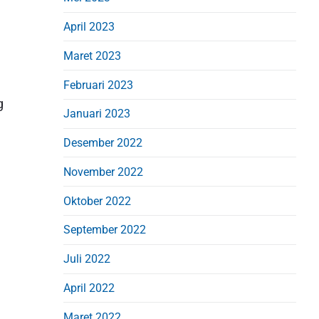
April 2023
Maret 2023
Februari 2023
g
Januari 2023
Desember 2022
November 2022
Oktober 2022
September 2022
Juli 2022
April 2022
Maret 2022