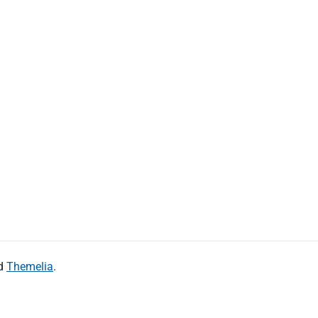
d
Themelia
.