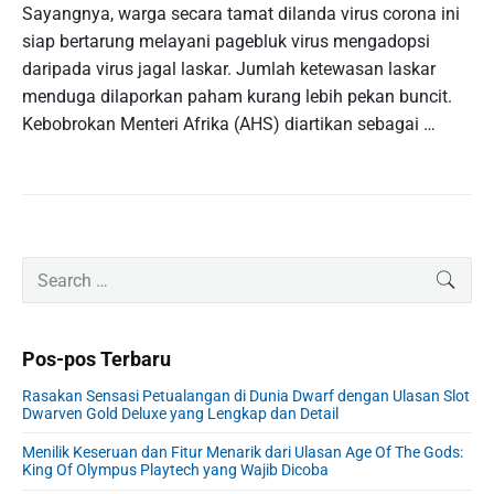
Sayangnya, warga secara tamat dilanda virus corona ini
siap bertarung melayani pagebluk virus mengadopsi
daripada virus jagal laskar. Jumlah ketewasan laskar
menduga dilaporkan paham kurang lebih pekan buncit.
Kebobrokan Menteri Afrika (AHS) diartikan sebagai …
P
S
SEAR
r
e
i
a
m
r
Pos-pos Terbaru
a
c
r
h
Rasakan Sensasi Petualangan di Dunia Dwarf dengan Ulasan Slot
y
f
Dwarven Gold Deluxe yang Lengkap dan Detail
S
o
i
Menilik Keseruan dan Fitur Menarik dari Ulasan Age Of The Gods:
r
King Of Olympus Playtech yang Wajib Dicoba
d
: