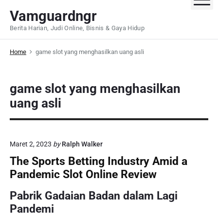
S
Vamguardngr
k
Berita Harian, Judi Online, Bisnis & Gaya Hidup
i
p
Home
game slot yang menghasilkan uang asli
t
o
c
game slot yang menghasilkan
o
uang asli
n
t
e
n
Maret 2, 2023
by
Ralph Walker
t
The Sports Betting Industry Amid a
Pandemic Slot Online Review
Pabrik Gadaian Badan dalam Lagi
Pandemi