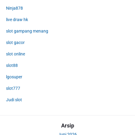
Ninja878
live draw hk
slot gampang menang
slot gacor
slot online
slot88
lgosuper
slot777
Judi slot
Arsip
Juni 2026