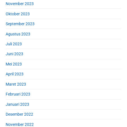
November 2023
Oktober 2023
September 2023
Agustus 2023
Juli 2023
Juni 2023
Mei 2023
April 2023
Maret 2023
Februari 2023
Januari 2023
Desember 2022
November 2022