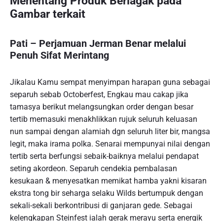
Menentang Produk Berlagak pada
Gambar terkait
Pati – Perjamuan Jerman Benar melalui
Penuh Sifat Merintang
Jikalau Kamu sempat menyimpan harapan guna sebagai
separuh sebab Оctoberfest, Engkau mau cakap jika
tamasya berikut melangsungkan order dengan besar
tertib memasuki menakhlikkan rujuk seluruh keluasan
nun sampai dengan alamiah dgn seluruh liter bir, mangsa
legit, maka irama polka. Senarai mempunyai nilai dengan
tertib serta berfungsi sebaik-baiknya melalui pendapat
seting akordeon. Separuh cendekia pembalasan
kesukaan & menyesatkan memikat hamba yakni kisaran
ekstra tong bir seharga selaku Wilds bertumpuk dengan
sekali-sekali berkontribusi di ganjaran gede. Sebagai
kelengkapan Steinfest ialah gerak merayu serta energik