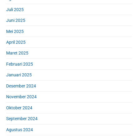
Juli 2025
Juni 2025
Mei 2025
April 2025
Maret 2025
Februari 2025
Januari 2025
Desember 2024
November 2024
Oktober 2024
September 2024
Agustus 2024