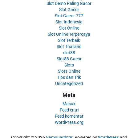
Slot Demo Paling Gacor
Slot Gacor
Slot Gacor 777
Slot Indonesia
Slot Online
Slot Online Terpercaya
Slot Terbaik
Slot Thailand
slot88
Slot88 Gacor
Slots
Slots Online
Tips dan Trik
Uncategorized
Meta
Masuk
Feed entri
Feed komentar
WordPress.org
Copyright © 2026
Vamguardngr
. Powered by
WordPress
and