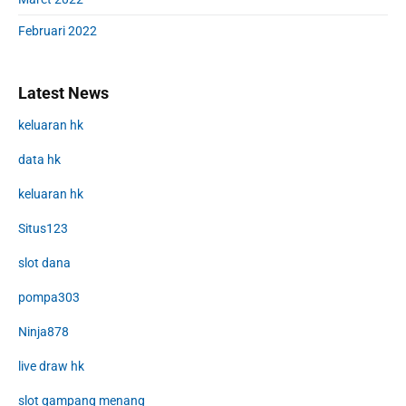
Februari 2022
Latest News
keluaran hk
data hk
keluaran hk
Situs123
slot dana
pompa303
Ninja878
live draw hk
slot gampang menang