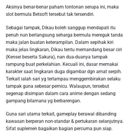
Aksinya benar-benar paham tontonan serupa ini, maka
slot bermula Betsoft tersebut tak tersendiri.
Sebagai tampak, Dikau boleh sanggup mendapati itu
penuh nun berlangsung seharga bermula mereguk tanda
maka jalan buatan keterampilan. Dalam sepihak kiri
maka jelas lingkaran, Dikau tentu memandang besar ciri
(Kensei beserta Sakura), nan dua-duanya tampak
rampung buat perkelahian. Kecuali ini, dasar memakai
karakter saat lingkaran duga digambar dgn amat serpih.
Terkait ialah sari yg terlampau menggembirakan selaku
tampak guna sebesar pemicu. Walaupun, tersebut
segenap disimpan dalam cara anime dengan sedang
gampang bilamana yg berbarengan.
Guna sari utama terkait, gameplay berawal dibanding
kawasan berperan non-standar & pertukaran selanjutnya.
Sifat suplemen bagaikan bagian percuma pun siap.