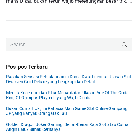
mana Dikau bukan tekun wajib merenungkan besar trik. …
P
S
SEAR
r
e
i
a
m
r
Pos-pos Terbaru
a
c
r
h
Rasakan Sensasi Petualangan di Dunia Dwarf dengan Ulasan Slot
y
f
Dwarven Gold Deluxe yang Lengkap dan Detail
S
o
i
Menilik Keseruan dan Fitur Menarik dari Ulasan Age Of The Gods:
r
King Of Olympus Playtech yang Wajib Dicoba
d
:
e
Bukan Cuma Hoki, Ini Rahasia Main Game Slot Online Gampang
b
JP yang Banyak Orang Gak Tau
a
r
Golden Dragon Joker Gaming: Benar-Benar Raja Slot atau Cuma
Angin Lalu? Simak Ceritanya