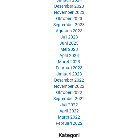
Januari 2024
Desember 2023
November 2023
Oktober 2023
September 2023
Agustus 2023
Juli 2023
Juni 2023
Mei 2023
April 2023
Maret 2023
Februari 2023
Januari 2023
Desember 2022
November 2022
Oktober 2022
September 2022
Juli 2022
April 2022
Maret 2022
Februari 2022
Kategori