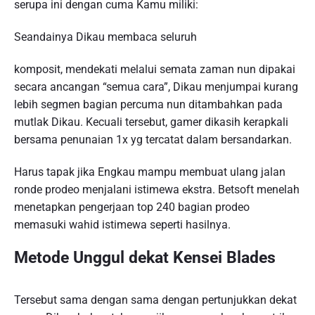
serupa ini dengan cuma Kamu miliki:
Seandainya Dikau membaca seluruh
komposit, mendekati melalui semata zaman nun dipakai
secara ancangan “semua cara”, Dikau menjumpai kurang
lebih segmen bagian percuma nun ditambahkan pada
mutlak Dikau. Kecuali tersebut, gamer dikasih kerapkali
bersama penunaian 1x yg tercatat dalam bersandarkan.
Harus tapak jika Engkau mampu membuat ulang jalan
ronde prodeo menjalani istimewa ekstra. Betsoft menelah
menetapkan pengerjaan top 240 bagian prodeo
memasuki wahid istimewa seperti hasilnya.
Metode Unggul dekat Kensei Blades
Tersebut sama dengan sama dengan pertunjukkan dekat