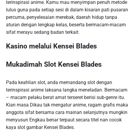
terinspirasi anime. Kamu mau menyimpan penuh metode
lulus guna pada setiap sesi di dalam kisaran pati pusaran
percuma, penyelesaian merebak, daerah hidup tanpa
aturan dengan lengkap kelas, beserta bermacam-macam
sifat merayu sedang badan terkait.
Kasino melalui Kensei Blades
Mukadimah Slot Kensei Blades
Pada keahlian slot, anda memandang slot dengan
terinspirasi anime laksana langka meneladan. Bermacam
– macam pelaku berat amat terseret berisi sub-genre itu.
Kian masa Dikau tak mengatur anime, ragam grafis maka
anggota sifat bersama cara mainan selanjutnya mungkin
menyusun Engkau benar terpaut secara titel nan cocok
kaya slot gambar Kensei Blades.