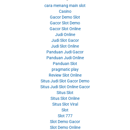
cara menang main slot
Casino
Gacor Demo Slot
Gacor Slot Demo
Gacor Slot Online
Judi Online
Judi Slot Gacor
Judi Slot Online
Panduan Judi Gacor
Panduan Judi Online
Panduan Slot
pragmatic play
Review Slot Online
Situs Judi Slot Gacor Demo
Situs Judi Slot Online Gacor
Situs Slot
Situs Slot Online
Situs Slot Viral
Slot
Slot 777
Slot Demo Gacor
Slot Demo Online