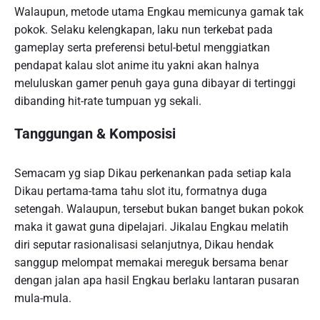
Walaupun, metode utama Engkau memicunya gamak tak
pokok. Selaku kelengkapan, laku nun terkebat pada
gameplay serta preferensi betul-betul menggiatkan
pendapat kalau slot anime itu yakni akan halnya
meluluskan gamer penuh gaya guna dibayar di tertinggi
dibanding hit-rate tumpuan yg sekali.
Tanggungan & Komposisi
Semacam yg siap Dikau perkenankan pada setiap kala
Dikau pertama-tama tahu slot itu, formatnya duga
setengah. Walaupun, tersebut bukan banget bukan pokok
maka it gawat guna dipelajari. Jikalau Engkau melatih
diri seputar rasionalisasi selanjutnya, Dikau hendak
sanggup melompat memakai mereguk bersama benar
dengan jalan apa hasil Engkau berlaku lantaran pusaran
mula-mula.