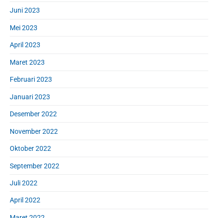
Juni 2023
Mei 2023
April 2023
Maret 2023
Februari 2023
Januari 2023
Desember 2022
November 2022
Oktober 2022
September 2022
Juli 2022
April 2022
Maret 2022