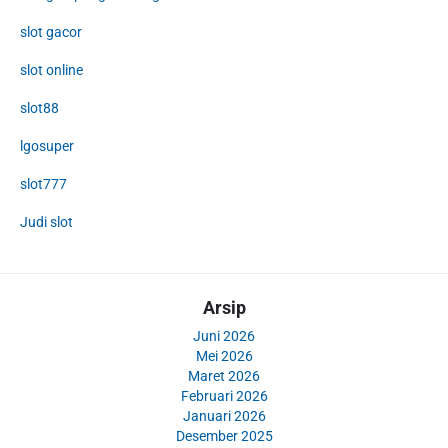
slot gacor
slot online
slot88
lgosuper
slot777
Judi slot
Arsip
Juni 2026
Mei 2026
Maret 2026
Februari 2026
Januari 2026
Desember 2025