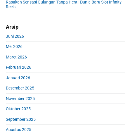
Rasakan Sensasi Gulungan Tanpa Henti: Dunia Baru Slot Infinity
Reels
Arsip
Juni 2026
Mei 2026
Maret 2026
Februari 2026
Januari 2026
Desember 2025
November 2025
Oktober 2025
September 2025
Agustus 2025