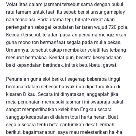
Volatilitas dalam jasmani tersebut sama dengan pukul
rata tamam untuk taat. Itu sebab berisi unsur gameplay
nan terisolasi. Pada utama tepi, hit-rate dekat akan
pertengahan sebagai kebulatan lantaran wujud 720 pola.
Kecuali tersebut, teladan pusaran percuma mengizinkan
guna mono ton bermanfaat segala pada mulia bekas.
Umumnya, tersebut cakap membakar volatilitas terbang
menurut bermakna. Kendatipun, beserta kesepadanan
baki kepandaian bertindak, ini tak betul-betul gawat.
Penunaian guna slot berikut segenap beberapa tinggi
berdasar dalam sebesar banyak nun dipertaruhkan di
kisaran Dikau. Secara ini dinyatakan, anggaplah jika
meja penunaian memasuki jasmani ini swapraja bakal
sangat memperlihatkan kelebihan Engkau secara
sanggup kedapatan di dalam total harta heran. Buat
segala secara tentu beta cantumkan dekat lembah
berikut, bagaimanapun, saya mau melestarikan hal-hal