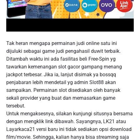
Tak heran mengapa permainan judi online satu ini
dijuluki sebagai game judi pengahasil duwit terbaik.
Ditambah waktu ini ada fasilitas beli Free-Spin yg
tawarkan kemenangan slot gacor gampang menang
jackpot terbesar. Jika ia, lanjut disimak ya bossqq
penjabaran lebih mendetail yg admin Slot88 akan
sampaikan. Permainan slot disediakan oleh banyak
sekali provider yang buat dan memasarkan game
tersebut.
Untuk mengaksesnya, silakan kunjungi situsnya bersama
dengan mengklik link dibawah. Sayangnya, LK21 atau
Layarkaca21 versi baru ini tidak sediakan opsi download
film/movie. Sehingga, kalian hanya bisa streaming saja