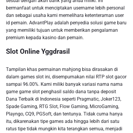
sesuai dengan akun bank yang anda miliki. Ini
bermanfaat untuk menciptakan username lebih personal
dan sebagai usaha kami memelihara ketenteraman user
id pemain. AdvantPlay adalah penyedia solusi game baru
yang memiliki tujuan untuk memberikan pengalaman
premium kepada kasino dan pemain.
Slot Online Yggdrasil
Tampilan khas permainan mahjong bisa dirasakan di
dalam games slot ini, disempurnakan nilai RTP slot gacor
sampai 96.00%. Kami miliki banyak variasi nama nama
game game slot penghasil saldo dana tanpa deposit
Dana Terbaik di Indonesia seperti Pragmatic, Joker123,
Spade Gaming, RTG Slot, Flow Gaming, MicroGaming,
Playngo, CQ9, PGSoft, dan tentunya. Tidak cuma hanya
itu, dikarenakan tipe games ada hingga lebih dari satu
ratus tipe tidak mungkin kita terangkan semua, menjadi