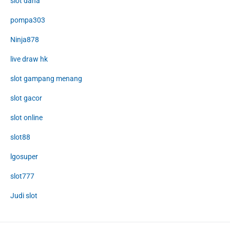
slot dana
pompa303
Ninja878
live draw hk
slot gampang menang
slot gacor
slot online
slot88
lgosuper
slot777
Judi slot