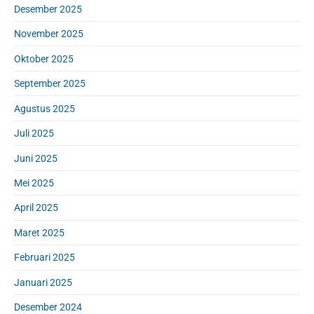
Desember 2025
November 2025
Oktober 2025
September 2025
Agustus 2025
Juli 2025
Juni 2025
Mei 2025
April 2025
Maret 2025
Februari 2025
Januari 2025
Desember 2024