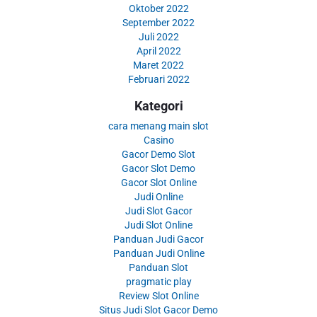
Oktober 2022
September 2022
Juli 2022
April 2022
Maret 2022
Februari 2022
Kategori
cara menang main slot
Casino
Gacor Demo Slot
Gacor Slot Demo
Gacor Slot Online
Judi Online
Judi Slot Gacor
Judi Slot Online
Panduan Judi Gacor
Panduan Judi Online
Panduan Slot
pragmatic play
Review Slot Online
Situs Judi Slot Gacor Demo