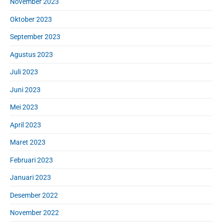
November 2023
Oktober 2023
September 2023
Agustus 2023
Juli 2023
Juni 2023
Mei 2023
April 2023
Maret 2023
Februari 2023
Januari 2023
Desember 2022
November 2022