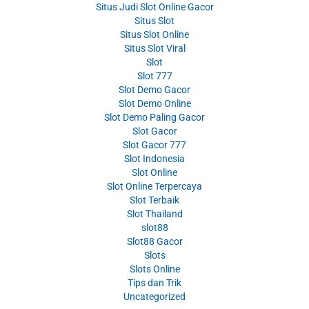
Situs Judi Slot Online Gacor
Situs Slot
Situs Slot Online
Situs Slot Viral
Slot
Slot 777
Slot Demo Gacor
Slot Demo Online
Slot Demo Paling Gacor
Slot Gacor
Slot Gacor 777
Slot Indonesia
Slot Online
Slot Online Terpercaya
Slot Terbaik
Slot Thailand
slot88
Slot88 Gacor
Slots
Slots Online
Tips dan Trik
Uncategorized