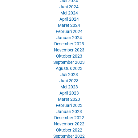
Juli 2024
Juni 2024
Mei 2024
April 2024
Maret 2024
Februari 2024
Januari 2024
Desember 2023
November 2023
Oktober 2023
September 2023
Agustus 2023
Juli 2023
Juni 2023
Mei 2023
April 2023
Maret 2023
Februari 2023
Januari 2023
Desember 2022
November 2022
Oktober 2022
September 2022