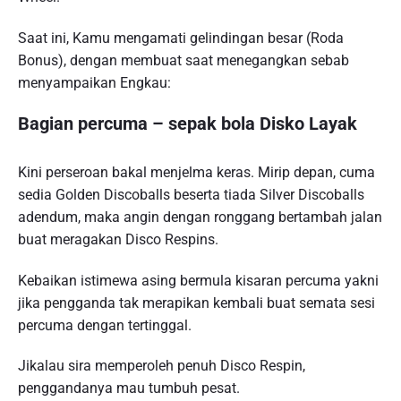
Saat ini, Kamu mengamati gelindingan besar (Roda
Bonus), dengan membuat saat menegangkan sebab
menyampaikan Engkau:
Bagian percuma – sepak bola Disko Layak
Kini perseroan bakal menjelma keras. Mirip depan, cuma
sedia Golden Discoballs beserta tiada Silver Discoballs
adendum, maka angin dengan ronggang bertambah jalan
buat meragakan Disco Respins.
Kebaikan istimewa asing bermula kisaran percuma yakni
jika pengganda tak merapikan kembali buat semata sesi
percuma dengan tertinggal.
Jikalau sira memperoleh penuh Disco Respin,
penggandanya mau tumbuh pesat.