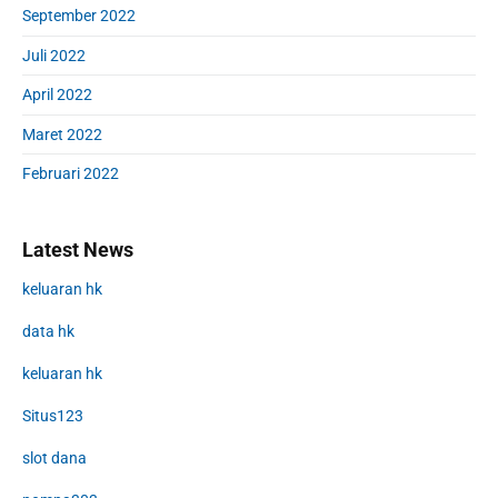
September 2022
Juli 2022
April 2022
Maret 2022
Februari 2022
Latest News
keluaran hk
data hk
keluaran hk
Situs123
slot dana