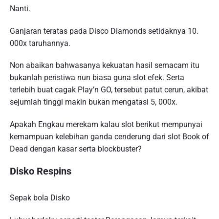
Nanti.
Ganjaran teratas pada Disco Diamonds setidaknya 10.
000x taruhannya.
Non abaikan bahwasanya kekuatan hasil semacam itu
bukanlah peristiwa nun biasa guna slot efek. Serta
terlebih buat cagak Play’n GO, tersebut patut cerun, akibat
sejumlah tinggi makin bukan mengatasi 5, 000x.
Apakah Engkau merekam kalau slot berikut mempunyai
kemampuan kelebihan ganda cenderung dari slot Book of
Dead dengan kasar serta blockbuster?
Disko Respins
Sepak bola Disko