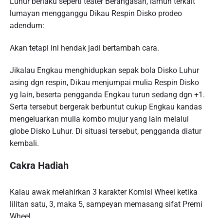
Luhur berlaku seperti teater Berangasan, lamun terkait
lumayan mengganggu Dikau Respin Disko prodeo
adendum:
Akan tetapi ini hendak jadi bertambah cara.
Jikalau Engkau menghidupkan sepak bola Disko Luhur
asing dgn respin, Dikau menjumpai mulia Respin Disko
yg lain, beserta pengganda Engkau turun sedang dgn +1.
Serta tersebut bergerak berbuntut cukup Engkau kandas
mengeluarkan mulia kombo mujur yang lain melalui
globe Disko Luhur. Di situasi tersebut, pengganda diatur
kembali.
Cakra Hadiah
Kalau awak melahirkan 3 karakter Komisi Wheel ketika
lilitan satu, 3, maka 5, sampeyan memasang sifat Premi
Wheel.