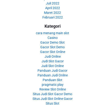
Juli 2022
April 2022
Maret 2022
Februari 2022
Kategori
cara menang main slot
Casino
Gacor Demo Slot
Gacor Slot Demo
Gacor Slot Online
Judi Online
Judi Slot Gacor
Judi Slot Online
Panduan Judi Gacor
Panduan Judi Online
Panduan Slot
pragmatic play
Review Slot Online
Situs Judi Slot Gacor Demo
Situs Judi Slot Online Gacor
Situs Slot