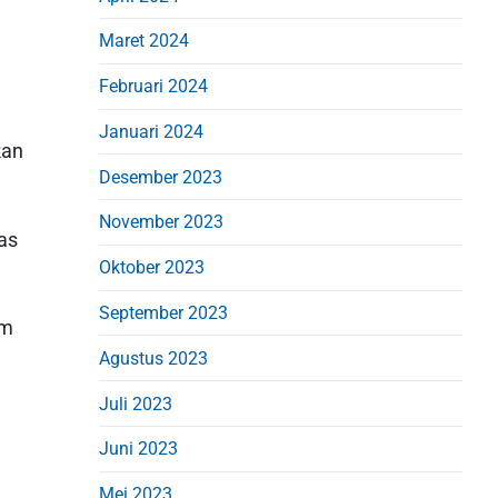
Maret 2024
Februari 2024
Januari 2024
kan
Desember 2023
November 2023
as
Oktober 2023
September 2023
am
Agustus 2023
Juli 2023
Juni 2023
Mei 2023