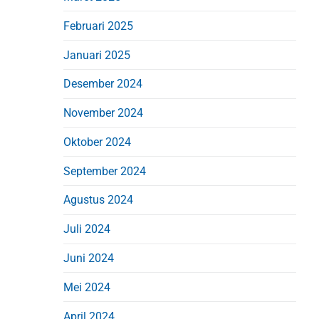
Februari 2025
Januari 2025
Desember 2024
November 2024
Oktober 2024
September 2024
Agustus 2024
Juli 2024
.
Juni 2024
Mei 2024
April 2024