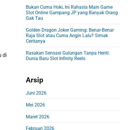
d
Bukan Cuma Hoki, Ini Rahasia Main Game
e
Slot Online Gampang JP yang Banyak Orang
Gak Tau
b
a
Golden Dragon Joker Gaming: Benar-Benar
Raja Slot atau Cuma Angin Lalu? Simak
r
Ceritanya
Rasakan Sensasi Gulungan Tanpa Henti:
 di
Dunia Baru Slot Infinity Reels
Arsip
Juni 2026
Mei 2026
Maret 2026
Februari 2026