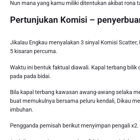
Nun mana yang kamu miliki ditentukan akibat rona t
Pertunjukan Komisi – penyerbuan
Jikalau Engkau menyalakan 3 sinyal Komisi Scatter
5 kisaran percuma.
Waktu ini bentuk faktual diawali. Kapal terbang bili
pada pada bidai.
Bila kapal terbang kawasan awang-awang selaka m
buat memukulnya bersama peluru kendali, Dikau me
imbuhan.
Pengganda pemisah berikut menyimpan pengali x2.