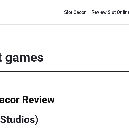
Slot Gacor
Review Slot Onlin
ot games
Gacor Review
Studios)