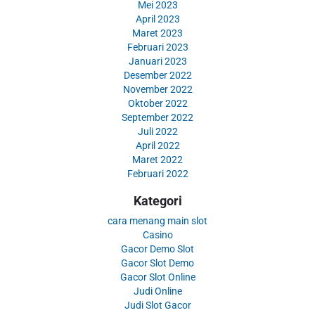
Mei 2023
April 2023
Maret 2023
Februari 2023
Januari 2023
Desember 2022
November 2022
Oktober 2022
September 2022
Juli 2022
April 2022
Maret 2022
Februari 2022
Kategori
cara menang main slot
Casino
Gacor Demo Slot
Gacor Slot Demo
Gacor Slot Online
Judi Online
Judi Slot Gacor