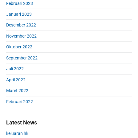
Februari 2023
Januari 2023
Desember 2022
November 2022
Oktober 2022
September 2022
Juli 2022
April 2022
Maret 2022
Februari 2022
Latest News
keluaran hk