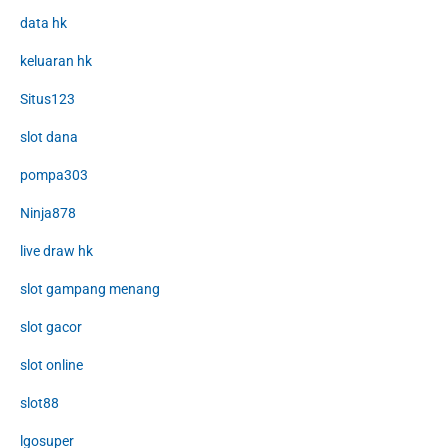
data hk
keluaran hk
Situs123
slot dana
pompa303
Ninja878
live draw hk
slot gampang menang
slot gacor
slot online
slot88
lgosuper