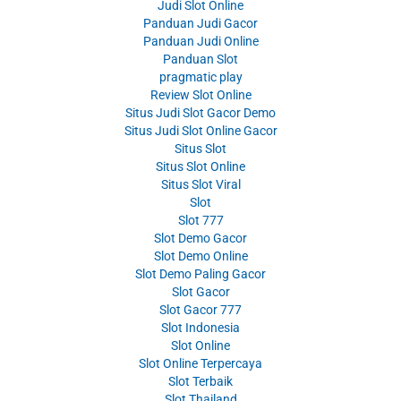
Judi Slot Online
Panduan Judi Gacor
Panduan Judi Online
Panduan Slot
pragmatic play
Review Slot Online
Situs Judi Slot Gacor Demo
Situs Judi Slot Online Gacor
Situs Slot
Situs Slot Online
Situs Slot Viral
Slot
Slot 777
Slot Demo Gacor
Slot Demo Online
Slot Demo Paling Gacor
Slot Gacor
Slot Gacor 777
Slot Indonesia
Slot Online
Slot Online Terpercaya
Slot Terbaik
Slot Thailand