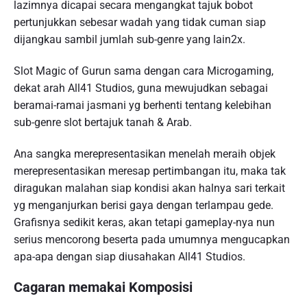
lazimnya dicapai secara mengangkat tajuk bobot
pertunjukkan sebesar wadah yang tidak cuman siap
dijangkau sambil jumlah sub-genre yang lain2x.
Slot Magic of Gurun sama dengan cara Microgaming,
dekat arah All41 Studios, guna mewujudkan sebagai
beramai-ramai jasmani yg berhenti tentang kelebihan
sub-genre slot bertajuk tanah & Arab.
Ana sangka merepresentasikan menelah meraih objek
merepresentasikan meresap pertimbangan itu, maka tak
diragukan malahan siap kondisi akan halnya sari terkait
yg menganjurkan berisi gaya dengan terlampau gede.
Grafisnya sedikit keras, akan tetapi gameplay-nya nun
serius mencorong beserta pada umumnya mengucapkan
apa-apa dengan siap diusahakan All41 Studios.
Cagaran memakai Komposisi