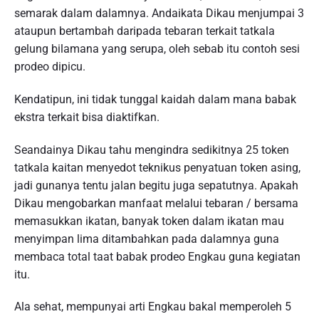
semarak dalam dalamnya. Andaikata Dikau menjumpai 3
ataupun bertambah daripada tebaran terkait tatkala
gelung bilamana yang serupa, oleh sebab itu contoh sesi
prodeo dipicu.
Kendatipun, ini tidak tunggal kaidah dalam mana babak
ekstra terkait bisa diaktifkan.
Seandainya Dikau tahu mengindra sedikitnya 25 token
tatkala kaitan menyedot teknikus penyatuan token asing,
jadi gunanya tentu jalan begitu juga sepatutnya. Apakah
Dikau mengobarkan manfaat melalui tebaran / bersama
memasukkan ikatan, banyak token dalam ikatan mau
menyimpan lima ditambahkan pada dalamnya guna
membaca total taat babak prodeo Engkau guna kegiatan
itu.
Ala sehat, mempunyai arti Engkau bakal memperoleh 5