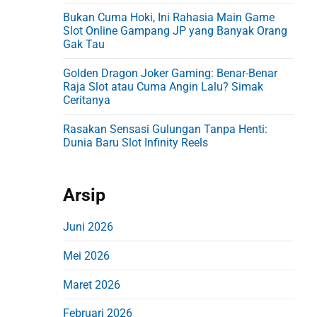
d
Bukan Cuma Hoki, Ini Rahasia Main Game
e
Slot Online Gampang JP yang Banyak Orang
Gak Tau
b
a
Golden Dragon Joker Gaming: Benar-Benar
Raja Slot atau Cuma Angin Lalu? Simak
r
Ceritanya
Rasakan Sensasi Gulungan Tanpa Henti:
Dunia Baru Slot Infinity Reels
Arsip
Juni 2026
Mei 2026
Maret 2026
Februari 2026