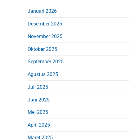
Januari 2026
Desember 2025
November 2025
Oktober 2025
September 2025
Agustus 2025
Juli 2025
Juni 2025
Mei 2025
April 2025
Maret 2025