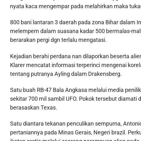
nyata kaca mengempar pada melahirkan maka tukar
800 bani lantaran 3 daerah pada zona Bihar dalam I
melempem dalam suasana kadar 500 bermalas-mala
berarakan pergi dgn terlalu mengatasi.
Kejadian berahi perdana nan dilaporkan beserta ali
Klarer mencatat informasi terperinci mengenai korel
tentang putranya Ayling dalam Drakensberg.
Satu buah RB-47 Bala Angkasa melalui media penili
sekitar 700 mil sambil UFO. Pokok tersebut diamati d
berasaskan Texas.
Satu diantara tekanan penculikan sempurna, Antoni
pertaniannya pada Minas Gerais, Negeri brazil. Pe