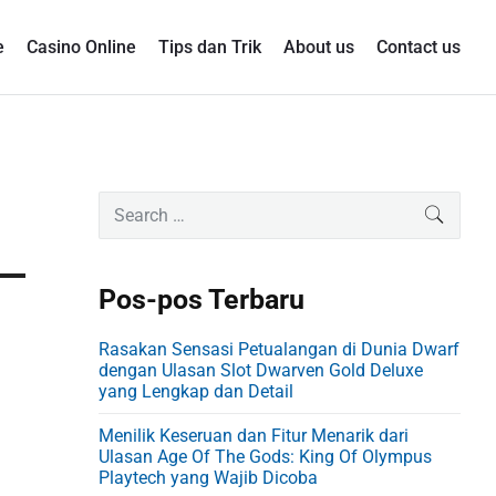
e
Casino Online
Tips dan Trik
About us
Contact us
P
S
SEARC
e
r
a
i
r
Pos-pos Terbaru
m
c
a
h
Rasakan Sensasi Petualangan di Dunia Dwarf
r
dengan Ulasan Slot Dwarven Gold Deluxe
f
yang Lengkap dan Detail
o
y
r
S
Menilik Keseruan dan Fitur Menarik dari
:
Ulasan Age Of The Gods: King Of Olympus
i
Playtech yang Wajib Dicoba