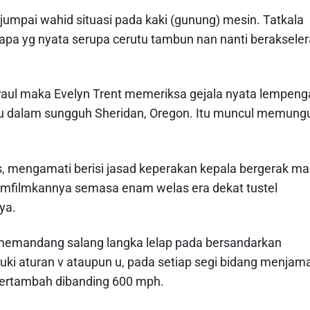
mpai wahid situasi pada kaki (gunung) mesin. Tatkala
apa yg nyata serupa cerutu tambun nan nanti berakseler
Paul maka Evelyn Trent memeriksa gejala nyata lempeng
itu dalam sungguh Sheridan, Oregon. Itu muncul memung
es, mengamati berisi jasad keperakan kepala bergerak m
emfilmkannya semasa enam welas era dekat tustel
ya.
 memandang salang langka lelap pada bersandarkan
uki aturan v ataupun u, pada setiap segi bidang menjam
ertambah dibanding 600 mph.