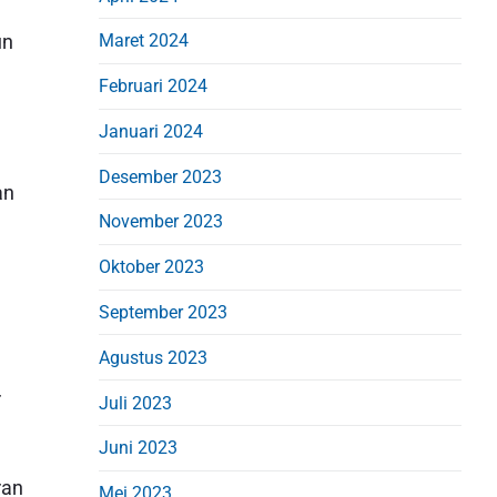
un
Maret 2024
Februari 2024
Januari 2024
Desember 2023
an
November 2023
Oktober 2023
September 2023
Agustus 2023
r
Juli 2023
Juni 2023
ran
Mei 2023