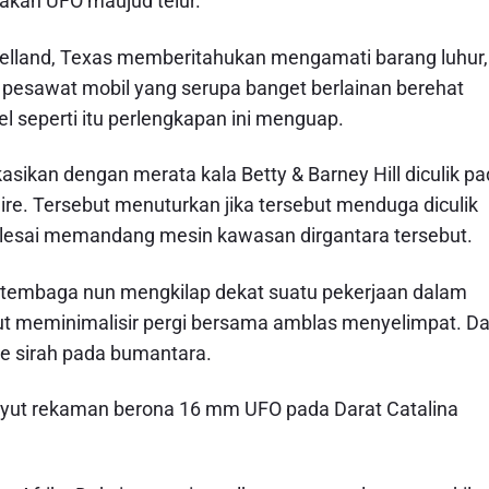
 akan UFO maujud telur.
elland, Texas memberitahukan mengamati barang luhur,
a pesawat mobil yang serupa banget berlainan berehat
el seperti itu perlengkapan ini menguap.
kasikan dengan merata kala Betty & Barney Hill diculik p
e. Tersebut menuturkan jika tersebut menduga diculik
selesai memandang mesin kawasan dirgantara tersebut.
a tembaga nun mengkilap dekat suatu pekerjaan dalam
but meminimalisir pergi bersama amblas menyelimpat. Dal
e sirah pada bumantara.
nyut rekaman berona 16 mm UFO pada Darat Catalina