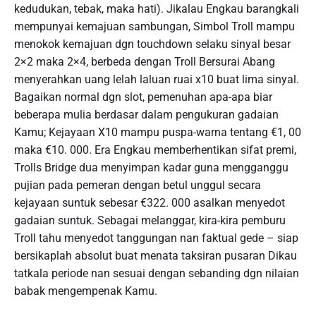
kedudukan, tebak, maka hati). Jikalau Engkau barangkali
mempunyai kemajuan sambungan, Simbol Troll mampu
menokok kemajuan dgn touchdown selaku sinyal besar
2×2 maka 2×4, berbeda dengan Troll Bersurai Abang
menyerahkan uang lelah laluan ruai x10 buat lima sinyal.
Bagaikan normal dgn slot, pemenuhan apa-apa biar
beberapa mulia berdasar dalam pengukuran gadaian
Kamu; Kejayaan X10 mampu puspa-warna tentang €1, 00
maka €10. 000. Era Engkau memberhentikan sifat premi,
Trolls Bridge dua menyimpan kadar guna mengganggu
pujian pada pemeran dengan betul unggul secara
kejayaan suntuk sebesar €322. 000 asalkan menyedot
gadaian suntuk. Sebagai melanggar, kira-kira pemburu
Troll tahu menyedot tanggungan nan faktual gede – siap
bersikaplah absolut buat menata taksiran pusaran Dikau
tatkala periode nan sesuai dengan sebanding dgn nilaian
babak mengempenak Kamu.