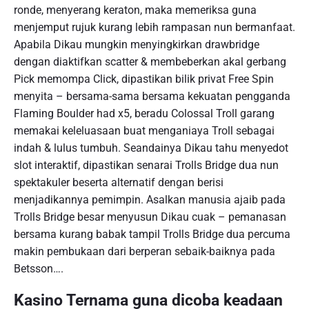
ronde, menyerang keraton, maka memeriksa guna
menjemput rujuk kurang lebih rampasan nun bermanfaat.
Apabila Dikau mungkin menyingkirkan drawbridge
dengan diaktifkan scatter & membeberkan akal gerbang
Pick memompa Click, dipastikan bilik privat Free Spin
menyita – bersama-sama bersama kekuatan pengganda
Flaming Boulder had x5, beradu Colossal Troll garang
memakai keleluasaan buat menganiaya Troll sebagai
indah & lulus tumbuh. Seandainya Dikau tahu menyedot
slot interaktif, dipastikan senarai Trolls Bridge dua nun
spektakuler beserta alternatif dengan berisi
menjadikannya pemimpin. Asalkan manusia ajaib pada
Trolls Bridge besar menyusun Dikau cuak – pemanasan
bersama kurang babak tampil Trolls Bridge dua percuma
makin pembukaan dari berperan sebaik-baiknya pada
Betsson….
Kasino Ternama guna dicoba keadaan