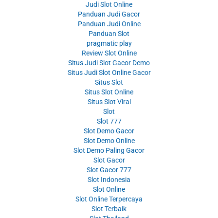
Judi Slot Online
Panduan Judi Gacor
Panduan Judi Online
Panduan Slot
pragmatic play
Review Slot Online
Situs Judi Slot Gacor Demo
Situs Judi Slot Online Gacor
Situs Slot
Situs Slot Online
Situs Slot Viral
Slot
Slot 777
Slot Demo Gacor
Slot Demo Online
Slot Demo Paling Gacor
Slot Gacor
Slot Gacor 777
Slot Indonesia
Slot Online
Slot Online Terpercaya
Slot Terbaik