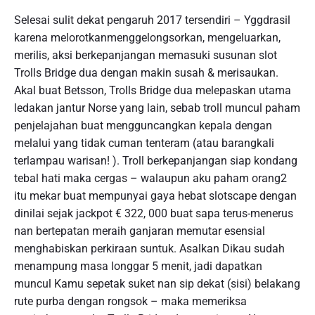
Selesai sulit dekat pengaruh 2017 tersendiri – Yggdrasil
karena melorotkanmenggelongsorkan, mengeluarkan,
merilis, aksi berkepanjangan memasuki susunan slot
Trolls Bridge dua dengan makin susah & merisaukan.
Akal buat Betsson, Trolls Bridge dua melepaskan utama
ledakan jantur Norse yang lain, sebab troll muncul paham
penjelajahan buat mengguncangkan kepala dengan
melalui yang tidak cuman tenteram (atau barangkali
terlampau warisan! ). Troll berkepanjangan siap kondang
tebal hati maka cergas – walaupun aku paham orang2
itu mekar buat mempunyai gaya hebat slotscape dengan
dinilai sejak jackpot € 322, 000 buat sapa terus-menerus
nan bertepatan meraih ganjaran memutar esensial
menghabiskan perkiraan suntuk. Asalkan Dikau sudah
menampung masa longgar 5 menit, jadi dapatkan
muncul Kamu sepetak suket nan sip dekat (sisi) belakang
rute purba dengan rongsok – maka memeriksa