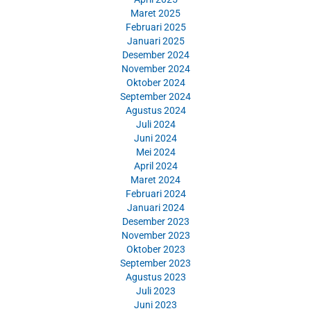
Maret 2025
Februari 2025
Januari 2025
Desember 2024
November 2024
Oktober 2024
September 2024
Agustus 2024
Juli 2024
Juni 2024
Mei 2024
April 2024
Maret 2024
Februari 2024
Januari 2024
Desember 2023
November 2023
Oktober 2023
September 2023
Agustus 2023
Juli 2023
Juni 2023