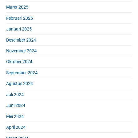
Maret 2025
Februari 2025
Januari 2025
Desember 2024
November 2024
Oktober 2024
September 2024
Agustus 2024
Juli 2024
Juni 2024
Mei 2024
April 2024