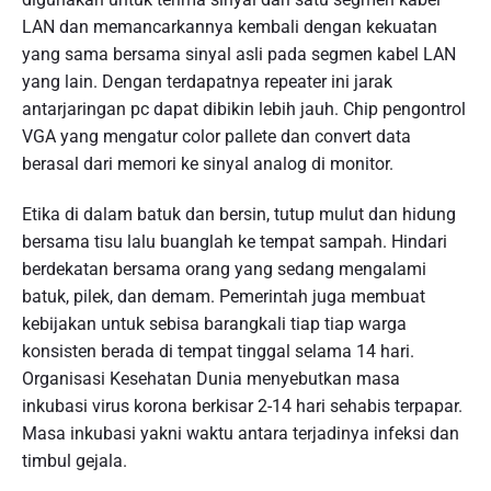
LAN dan memancarkannya kembali dengan kekuatan
yang sama bersama sinyal asli pada segmen kabel LAN
yang lain. Dengan terdapatnya repeater ini jarak
antarjaringan pc dapat dibikin lebih jauh. Chip pengontrol
VGA yang mengatur color pallete dan convert data
berasal dari memori ke sinyal analog di monitor.
Etika di dalam batuk dan bersin, tutup mulut dan hidung
bersama tisu lalu buanglah ke tempat sampah. Hindari
berdekatan bersama orang yang sedang mengalami
batuk, pilek, dan demam. Pemerintah juga membuat
kebijakan untuk sebisa barangkali tiap tiap warga
konsisten berada di tempat tinggal selama 14 hari.
Organisasi Kesehatan Dunia menyebutkan masa
inkubasi virus korona berkisar 2-14 hari sehabis terpapar.
Masa inkubasi yakni waktu antara terjadinya infeksi dan
timbul gejala.