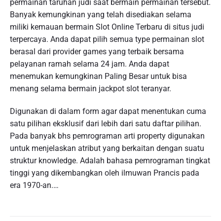
permainan taruhan judi saat bermain permainan tersebut.
Banyak kemungkinan yang telah disediakan selama
miliki kemauan bermain Slot Online Terbaru di situs judi
terpercaya. Anda dapat pilih semua type permainan slot
berasal dari provider games yang terbaik bersama
pelayanan ramah selama 24 jam. Anda dapat
menemukan kemungkinan Paling Besar untuk bisa
menang selama bermain jackpot slot teranyar.
Digunakan di dalam form agar dapat menentukan cuma
satu pilihan eksklusif dari lebih dari satu daftar pilihan.
Pada banyak bhs pemrograman arti property digunakan
untuk menjelaskan atribut yang berkaitan dengan suatu
struktur knowledge. Adalah bahasa pemrograman tingkat
tinggi yang dikembangkan oleh ilmuwan Prancis pada
era 1970-an.…