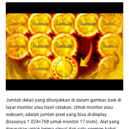
Jumlah detail yang ditunjukkan di dalam gambar, baik di
layar monitor atau hasil cetakan. Untuk monitor atau
webcam, adalah jumlah pixel yang bisa di-display
(biasanya 1.024×768 untuk monitor 17 inchi). Alat yang
digunakan untuk terima sinyal dari satu segmen kabel