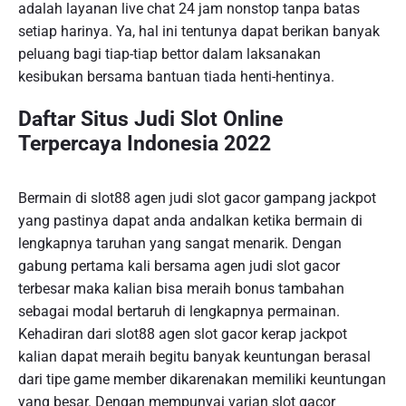
adalah layanan live chat 24 jam nonstop tanpa batas
setiap harinya. Ya, hal ini tentunya dapat berikan banyak
peluang bagi tiap-tiap bettor dalam laksanakan
kesibukan bersama bantuan tiada henti-hentinya.
Daftar Situs Judi Slot Online
Terpercaya Indonesia 2022
Bermain di slot88 agen judi slot gacor gampang jackpot
yang pastinya dapat anda andalkan ketika bermain di
lengkapnya taruhan yang sangat menarik. Dengan
gabung pertama kali bersama agen judi slot gacor
terbesar maka kalian bisa meraih bonus tambahan
sebagai modal bertaruh di lengkapnya permainan.
Kehadiran dari slot88 agen slot gacor kerap jackpot
kalian dapat meraih begitu banyak keuntungan berasal
dari tipe game member dikarenakan memiliki keuntungan
yang besar. Dengan mempunyai varian slot gacor