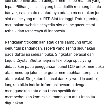
judi slot online adalah dengan memilih permainan yang
tepat. Pilihan jenis slot yang bisa dipilih memang terlalu
banyak, salah satu diantaranya adalah menentukan judi
slot online yang miliki RTP Slot tertinggi. Datukgaming
merupakan website penyedia slot online gacor resmi
terbaik dan terpercaya di Indonesia.
Rangkaian titik-titik dan atau garis sambung untuk
penuntun pandangan, seperti yang sering digunakan
pada daftar isi sebuah buku. Singkatan berasal dari
Liquid Crystal Shutter, sejenis teknologi optic yang
didasarkan pada penggunaan panel LCD untuk membuka
atau menutup jalur sinar guna membuahkan tampilan
atau reaksi. Singkatan berasal dari key-word-in-context,
langkah bikin indeks informasi bersama dengan
menggunakan kata atau frasa spesifik dan
memperhatikan komteks di mana kata atau frasa itu
digunakan.